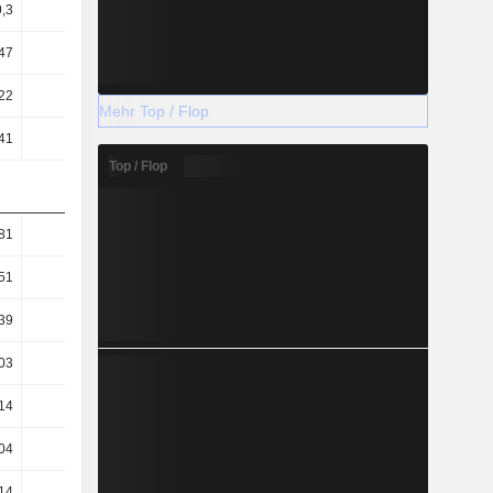
0,3
0,37
0,41
0,42
47
0,54
0,58
0,59
22
18,1
17,24
15,98
Mehr Top / Flop
41
63,55
66,56
73,54
Top / Flop
81
1,57
1,3
1,23
51
1,28
1,12
1,03
39
0,86
0,7
0,72
03
20,17
21,23
22,83
14
5,74
5,5
4,96
04
17,8
17,04
15,64
14
8,11
9,7
12,15