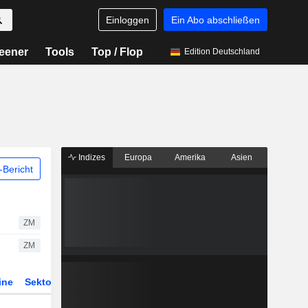
Einloggen
Ein Abo abschließen
eener
Tools
Top / Flop
Edition Deutschland
Indizes
Europa
Amerika
Asien
Bericht
ZM
ZM
ine
Sektor
Derivate
ETFs