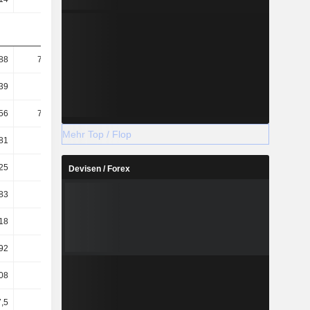
88
724,46
856,29
963,09
39
87,87
89,54
90,59
56
722,53
851,66
957,51
Mehr Top / Flop
81
87,64
89,06
90,07
25
89,69
91,19
92,08
Devisen / Forex
,83
3,44
3,75
3,19
18
10,22
10,82
11,01
92
8,19
8,22
8,46
08
6,73
6,64
6,84
7,5
6,1
6,14
6,35