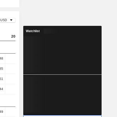
USD
Watchlist
2023
2024
2025
,48
2,25
2,46
2
,85
2,62
2,9
2,37
51
27,01
26,33
14,89
44
26,48
21,76
7,74
49
47,22
45,51
44,42