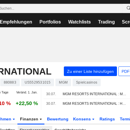
Empfehlungen
Portfolios
Watchlists
Trading
Scr
RNATIONAL
Zu einer Liste hinzufügen
PDF-
880883
US5529531015
MGM
Spielcasinos
 Tage
Veränd. 1. Jan.
30.07.
MGM RESORTS INTERNATIONAL : Macquarie behält die Bewertung Kaufen bei
,10 %
+22,50 %
30.07.
MGM RESORTS INTERNATIONAL : HSBC behält seine Kaufempfehlung bei
ehmen
Finanzen
Bewertung
Konsens
Ratings
Term