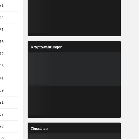
81
-8,6
-24,76
-68,33
94
9,03
15,31
4,81
81
12,38
-0,79
-11,4
76
-0,93
0,85
-1,41
Kryptowährungen
72
-7,27
-0,32
-2,03
35
76,05
24,61
-0,21
,41
-21,12
-20,67
-19,63
89
53,19
-12,2
7,06
91
21,79
23,48
-7,1
67
-45,66
-18,34
-48,18
72
-41,82
-15,06
-39,16
Zinssätze
0
-
-
-