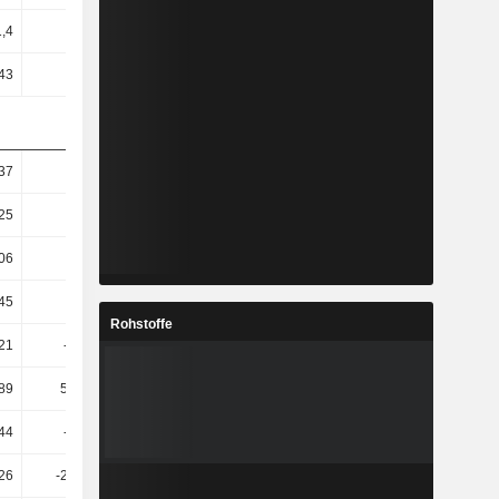
1,4
8,39
8,74
8,9
43
7,61
8,08
8,26
37
23,21
6,66
1,72
25
17,55
3,1
-0,72
06
35,67
4,02
-5,57
45
71,2
5,65
-17,16
Rohstoffe
21
-192,3
5,01
-19,59
,89
536,06
-19,04
-51,07
44
-22,46
-34,64
-72,43
26
-293,99
-20,45
-87,99