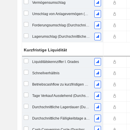
Vermögensumschlag
Umschlag von Anlagevermögen (Durchschnittliches Anlagevermögen)
Forderungsumschlag (Durchschnittliche Forderungen)
Lagerumschlag (Durchschnittlicher Lagerbestand)
Kurzfristige Liquidität
Liquiditätskennziffer I. Grades
Schnellverhältnis
Betriebscashflow zu kurzfristigen Verbindlichkeiten
Tage Verkauf Ausstehend (Durchschnittliche Forderungen)
Durchschnittliche Lagerdauer (Durchschnittlicher Lagerbestand)
Durchschnittliche Fälligkeitstage ausstehender Zahlungen
Cash Conversion Cycle (Durchschnittliche Tage)