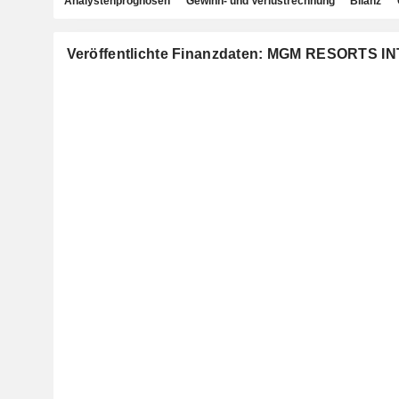
Analystenprognosen
Gewinn- und Verlustrechnung
Bilanz
Veröffentlichte Finanzdaten: MGM RESORTS 