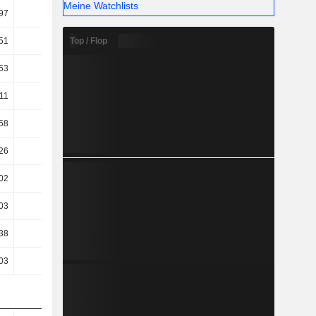
Meine Watchlists
97
32,34
31,01
30,99
Top / Flop
51
14,87
14,46
13,43
53
10,46
10,33
8,41
,11
9,82
9,64
7,62
58
8,16
6,18
2,97
26
7,09
4,33
1,17
02
7,1
4,31
1,2
,03
3,19
2,38
0,28
38
5,49
4,19
2,73
03
7,1
5,64
4,07