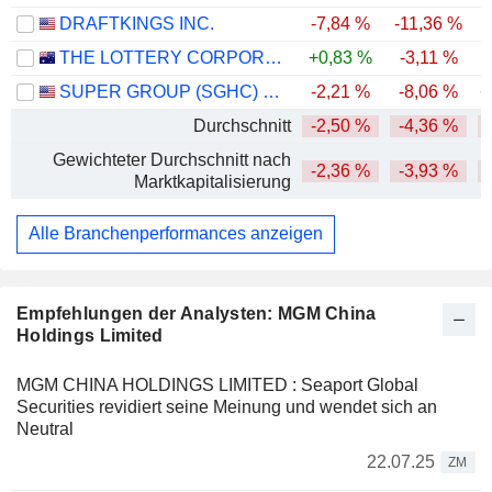
DRAFTKINGS INC.
-7,84 %
-11,36 %
-
THE LOTTERY CORPORATION LIMITED
+0,83 %
-3,11 %
SUPER GROUP (SGHC) LIMITED
-2,21 %
-8,06 %
+
Durchschnitt
-2,50 %
-4,36 %
-
Gewichteter Durchschnitt nach
-2,36 %
-3,93 %
-
Marktkapitalisierung
Alle Branchenperformances anzeigen
Empfehlungen der Analysten: MGM China
Holdings Limited
MGM CHINA HOLDINGS LIMITED : Seaport Global
Securities revidiert seine Meinung und wendet sich an
Neutral
22.07.25
ZM