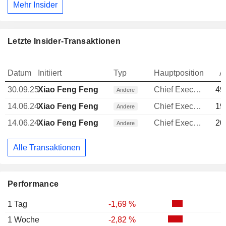
Mehr Insider
Letzte Insider-Transaktionen
Datum
Initiiert
Typ
Hauptposition
A
30.09.25
Xiao Feng Feng
Chief Executive Officer (CEO)
49
Andere
14.06.24
Xiao Feng Feng
Chief Executive Officer (CEO)
19
Andere
14.06.24
Xiao Feng Feng
Chief Executive Officer (CEO)
20
Andere
Alle Transaktionen
Performance
1 Tag
-1,69 %
1 Woche
-2,82 %