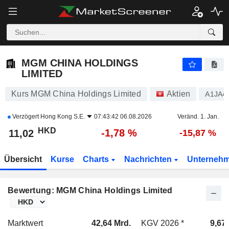
MGM CHINA HOLDINGS LIMITED
11,02
$
-1,78 %
MGM CHINA HOLDINGS
LIMITED
Kurs MGM China Holdings Limited
Aktien
A1JA4
Verzögert
Hong Kong S.E.
07:43:42 06.08.2026
Veränd. 1. Jan.
HKD
-1,78 %
11,02
-15,87 %
Übersicht
Kurse
Charts
Nachrichten
Unterneh
Bewertung: MGM China Holdings Limited
Marktwert
42,64 Mrd.
KGV 2026 *
9,67