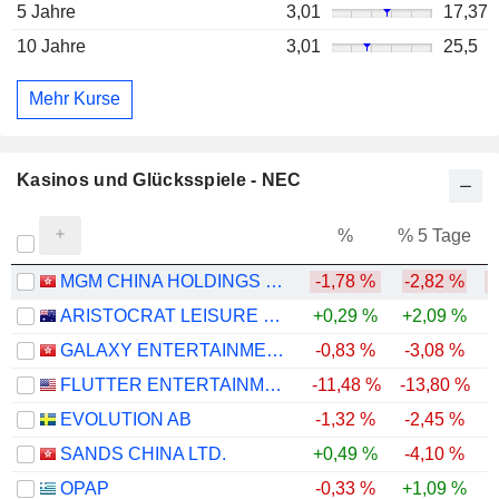
5 Jahre
3,01
17,37
10 Jahre
3,01
25,5
Mehr Kurse
Kasinos und Glücksspiele - NEC
%
% 5 Tage
%
MGM CHINA HOLDINGS LIMITED
-1,78 %
-2,82 %
-
ARISTOCRAT LEISURE LIMITED
+0,29 %
+2,09 %
GALAXY ENTERTAINMENT GROUP LIMITED
-0,83 %
-3,08 %
-
FLUTTER ENTERTAINMENT PLC
-11,48 %
-13,80 %
-
EVOLUTION AB
-1,32 %
-2,45 %
-
SANDS CHINA LTD.
+0,49 %
-4,10 %
-
OPAP
-0,33 %
+1,09 %
-