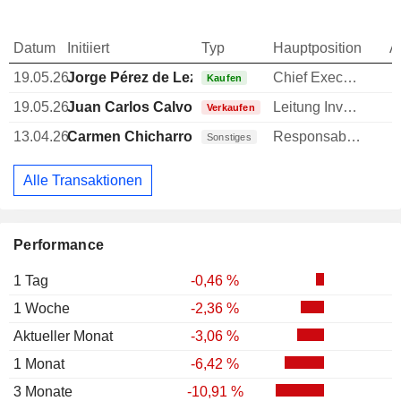
Datum
Initiiert
Typ
Hauptposition
A
19.05.26
Jorge Pérez de Leza Eguiguren
Chief Executive Officer (CEO)
Kaufen
19.05.26
Juan Carlos Calvo
Leitung Investor Relations
-
Verkaufen
13.04.26
Carmen Chicharro
Responsable ventes & marketing
Sonstiges
Alle Transaktionen
Performance
1 Tag
-0,46 %
1 Woche
-2,36 %
Aktueller Monat
-3,06 %
1 Monat
-6,42 %
3 Monate
-10,91 %