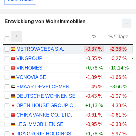
Entwicklung von Wohnimmobilien
%
% 5 Tage
%
METROVACESA S.A.
-0,37 %
-2,36 %
VINGROUP
-0,55 %
-0,27 %
+
VINHOMES
+0,78 %
+10,14 %
+
VONOVIA SE
-1,89 %
-1,66 %
-
EMAAR DEVELOPMENT
-1,45 %
+3,66 %
-
DEUTSCHE WOHNEN SE
-0,43 %
-1,07 %
-
OPEN HOUSE GROUP CO., LTD.
+1,13 %
-4,33 %
+
CHINA VANKE CO., LTD.
-0,61 %
-0,61 %
-
LEG IMMOBILIEN SE
-0,95 %
-0,38 %
-
IIDA GROUP HOLDINGS CO., LTD.
+1,78 %
-5,97 %