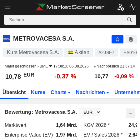
METROVACESA S.A.
10,78
€
-0,37 %
METROVACESA S.A.
Kurs Metrovacesa S.A.
Aktien
A2JSF7
ES0105
Markt geschlossen -
BME
17:38:16 06.08.2026
Nachbörslich
21:37:14
EUR
-0,37 %
10,78
10,77
-0,09 %
Übersicht
Kurse
Charts
Nachrichten
Unterneh
Bewertung: Metrovacesa S.A.
Marktwert
1,64 Mrd.
KGV 2026 *
24,9
Enterprise Value (EV)
1,97 Mrd.
EV / Sales 2026 *
2,64