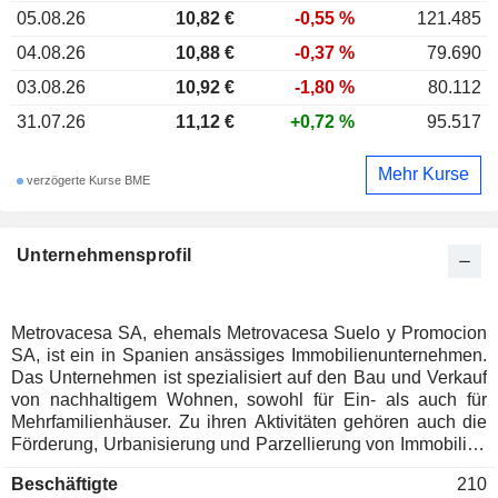
05.08.26
10,82 €
-0,55 %
121.485
04.08.26
10,88 €
-0,37 %
79.690
03.08.26
10,92 €
-1,80 %
80.112
31.07.26
11,12 €
+0,72 %
95.517
Mehr Kurse
verzögerte Kurse BME
Unternehmensprofil
Metrovacesa SA, ehemals Metrovacesa Suelo y Promocion
SA, ist ein in Spanien ansässiges Immobilienunternehmen.
Das Unternehmen ist spezialisiert auf den Bau und Verkauf
von nachhaltigem Wohnen, sowohl für Ein- als auch für
Mehrfamilienhäuser. Zu ihren Aktivitäten gehören auch die
Förderung, Urbanisierung und Parzellierung von Immobilien
im Allgemeinen sowie die Immobilienverwaltung im eigenen
Beschäftigte
210
Interesse oder im Auftrag Dritter. Das Anlageportfolio