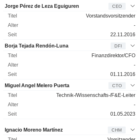
Manager
Titel
Alter
Seit
Jorge Pérez de Leza Eguiguren
CEO
Vorstandsvorsitzender
-
22.11.2016
Borja Tejada Rendón-Luna
DFI
Finanzdirektor/CFO
-
01.11.2016
Miguel Angel Melero Puerta
CTO
Technik-/Wissenschafts-/F&E-Leiter
-
01.05.2023
Verwaltungsratsmitglied
Titel
Alter
Seit
Ignacio Moreno Martínez
CHM
Vorsitzender