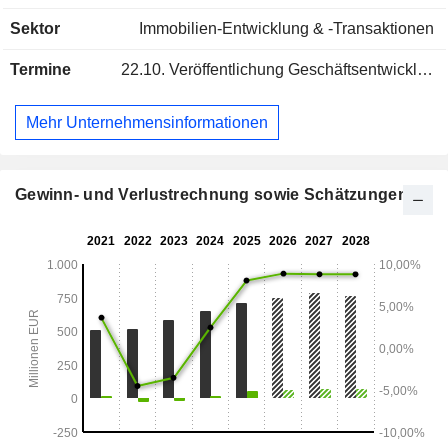
umfasst mehr als 6 Millionen Quadratmeter Bauland in ganz
Sektor
Immobilien-Entwicklung & -Transaktionen
Spanien sowie bereits erschlossene Immobilien in Städten
wie Malaga, Almeria, Cordoba, Barcelona und Madrid.
Termine
22.10.
Veröffentlichung Geschäftsentwicklung - Q3 2026
Mehr Unternehmensinformationen
Gewinn- und Verlustrechnung sowie Schätzungen