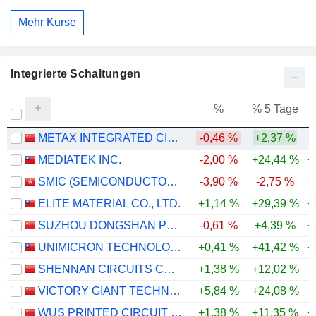
Mehr Kurse
Integrierte Schaltungen
%
% 5 Tage
%
METAX INTEGRATED CIRCUITS (SHANGHAI) CO., LTD.
-0,46 %
+2,37 %
MEDIATEK INC.
-2,00 %
+24,44 %
+
SMIC (SEMICONDUCTOR MANUFACTURING INTERNATIONAL COMPANY)
-3,90 %
-2,75 %
+
ELITE MATERIAL CO., LTD.
+1,14 %
+29,39 %
+
SUZHOU DONGSHAN PRECISION MANUFACTURING CO., LTD.
-0,61 %
+4,39 %
+
UNIMICRON TECHNOLOGY CORP.
+0,41 %
+41,42 %
+
SHENNAN CIRCUITS CO., LTD.
+1,38 %
+12,02 %
+
VICTORY GIANT TECHNOLOGY (HUIZHOU) CO.,LTD
+5,84 %
+24,08 %
+
WUS PRINTED CIRCUIT (KUNSHAN) CO., LTD.
+1,38 %
+11,35 %
+