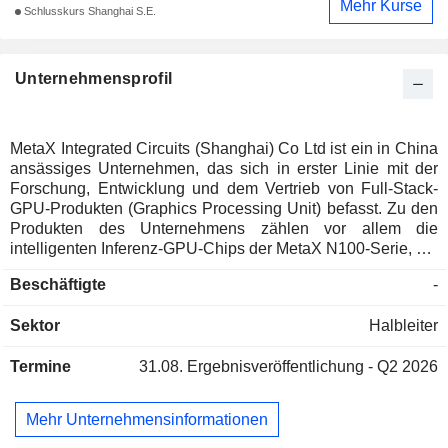
Mehr Kurse
Schlusskurs Shanghai S.E.
Unternehmensprofil
MetaX Integrated Circuits (Shanghai) Co Ltd ist ein in China
ansässiges Unternehmen, das sich in erster Linie mit der
Forschung, Entwicklung und dem Vertrieb von Full-Stack-
GPU-Produkten (Graphics Processing Unit) befasst. Zu den
Produkten des Unternehmens zählen vor allem die
intelligenten Inferenz-GPU-Chips der MetaX N100-Serie, die
integrierten Trainings- und Inferenz-GPU-Chips der MetaX
Beschäftigte
-
C500-Serie, die GPU-Server der N260-Serie sowie gekühlte
Vollschränke. Die Produkte werden vor allem für das
Sektor
Halbleiter
Training und die Inferenz im Bereich der künstlichen
Intelligenz, für allgemeine Rechenaufgaben sowie für die
Termine
31.08.
Ergebnisveröffentlichung - Q2 2026
Grafikwiedergabe eingesetzt. Das Unternehmen ist zudem
in der Bereitstellung von unterstützenden Software-Stacks
und Rechenplattformen rund um seine GPU-Chips tätig.
Mehr Unternehmensinformationen