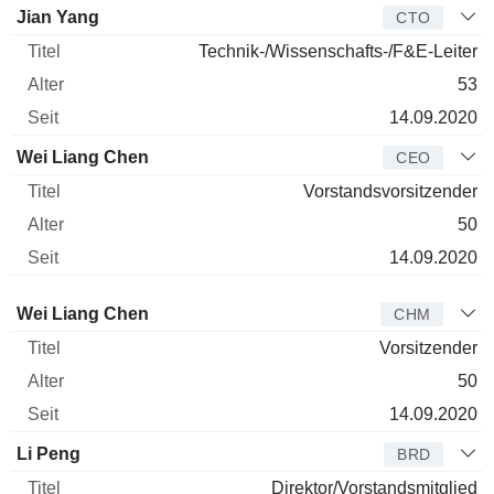
Jian Yang
CTO
Technik-/Wissenschafts-/F&E-Leiter
53
14.09.2020
Wei Liang Chen
CEO
Vorstandsvorsitzender
50
14.09.2020
Verwaltungsratsmitglied
Titel
Alter
Seit
Wei Liang Chen
CHM
Vorsitzender
50
14.09.2020
Li Peng
BRD
Direktor/Vorstandsmitglied