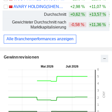
AVARY HOLDING(SHENZHEN)CO., LIMITED
+2,98 %
+11,07 %
+
Durchschnitt
+0,62 %
+13,57 %
+
Gewichteter Durchschnitt nach
-0,58 %
+11,36 %
+
Marktkapitalisierung
Alle Branchenperformances anzeigen
Gewinnrevisionen