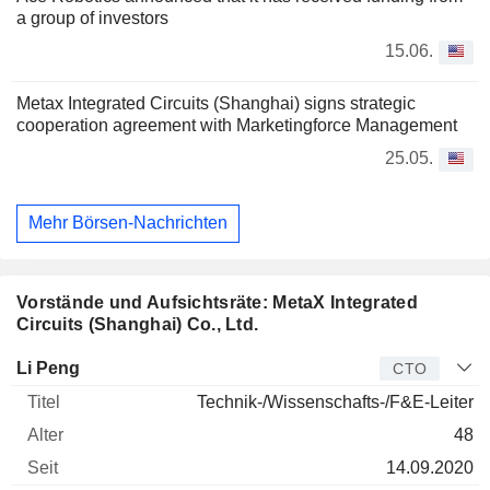
a group of investors
15.06.
Metax Integrated Circuits (Shanghai) signs strategic
cooperation agreement with Marketingforce Management
25.05.
Mehr Börsen-Nachrichten
Vorstände und Aufsichtsräte: MetaX Integrated
Circuits (Shanghai) Co., Ltd.
Manager
Titel
Alter
Seit
Li Peng
CTO
Technik-/Wissenschafts-/F&E-Leiter
48
14.09.2020