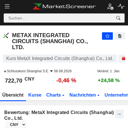
METAX INTEGRATED CIRCUITS (SHANGHAI) CO., LTD.
722,70
¥
-0,46 %
METAX INTEGRATED
CIRCUITS (SHANGHAI) CO.,
LTD.
Kurs MetaX Integrated Circuits (Shanghai) Co., Ltd.
Schlusskurs
Shanghai S.E.
06.08.2026
Veränd. 1. Jan.
CNY
-0,46 %
722,70
+24,58 %
Übersicht
Kurse
Charts
Nachrichten
Unterneh
Bewertung: MetaX Integrated Circuits (Shanghai)
Co., Ltd.