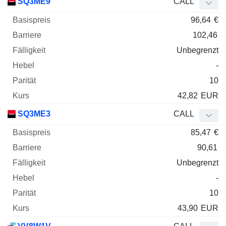
SQ3ME9
CALL
96,64
€
102,46
Unbegrenzt
-
10
42,82
EUR
SQ3ME3
CALL
85,47
€
90,61
Unbegrenzt
-
10
43,90
EUR