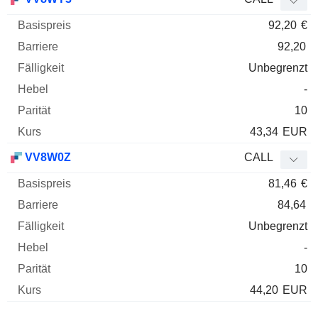
92,20
€
92,20
Unbegrenzt
-
10
43,34
EUR
VV8W0Z
CALL
81,46
€
84,64
Unbegrenzt
-
10
44,20
EUR