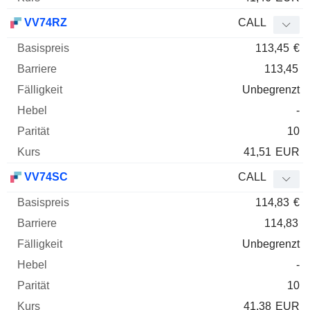
VV74RZ
CALL
113,45
€
113,45
Unbegrenzt
-
10
41,51
EUR
VV74SC
CALL
114,83
€
114,83
Unbegrenzt
-
10
41,38
EUR