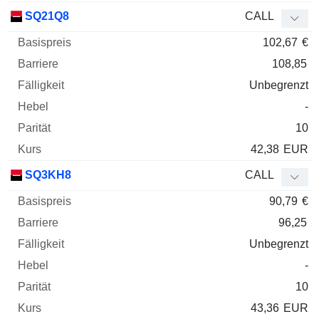
SQ21Q8
CALL
102,67
€
108,85
Unbegrenzt
-
10
42,38
EUR
SQ3KH8
CALL
90,79
€
96,25
Unbegrenzt
-
10
43,36
EUR