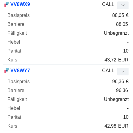
VV8WX9
CALL
88,05
€
88,05
Unbegrenzt
-
10
43,72
EUR
VV8WY7
CALL
96,36
€
96,36
Unbegrenzt
-
10
42,98
EUR