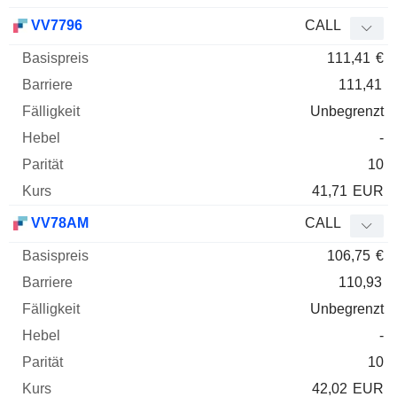
VV7796
CALL
111,41
€
111,41
Unbegrenzt
-
10
41,71
EUR
VV78AM
CALL
106,75
€
110,93
Unbegrenzt
-
10
42,02
EUR