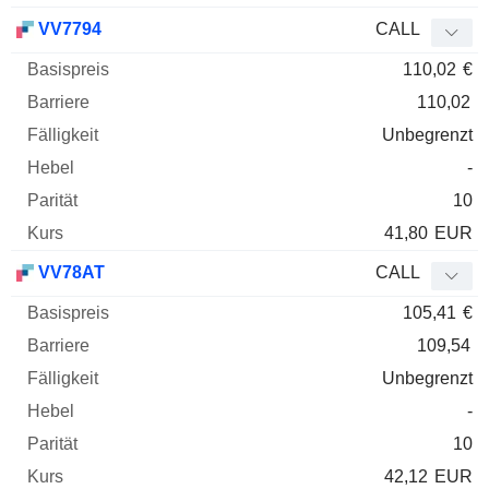
VV7794
CALL
110,02
€
110,02
Unbegrenzt
-
10
41,80
EUR
VV78AT
CALL
105,41
€
109,54
Unbegrenzt
-
10
42,12
EUR