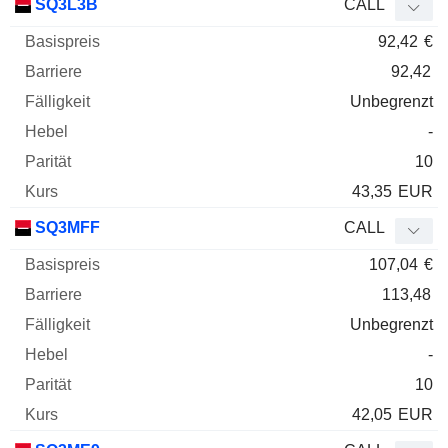
SQ3L3B
CALL
92,42
€
92,42
Unbegrenzt
-
10
43,35
EUR
SQ3MFF
CALL
107,04
€
113,48
Unbegrenzt
-
10
42,05
EUR