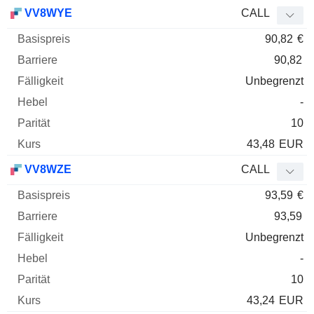
VV8WYE
CALL
90,82
€
90,82
Unbegrenzt
-
10
43,48
EUR
VV8WZE
CALL
93,59
€
93,59
Unbegrenzt
-
10
43,24
EUR