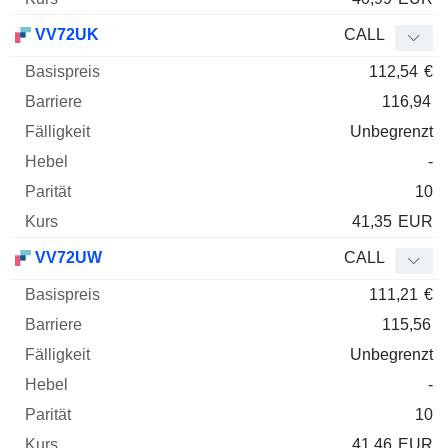
VV72UK
CALL
112,54
€
116,94
Unbegrenzt
-
10
41,35
EUR
VV72UW
CALL
111,21
€
115,56
Unbegrenzt
-
10
41,46
EUR