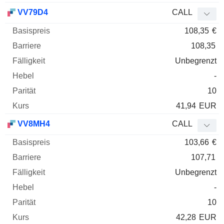
VV79D4
CALL
108,35
€
108,35
Unbegrenzt
-
10
41,94
EUR
VV8MH4
CALL
103,66
€
107,71
Unbegrenzt
-
10
42,28
EUR