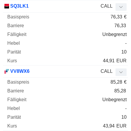
SQ3LK1
CALL
76,33
€
76,33
Unbegrenzt
-
10
44,91
EUR
VV8WX6
CALL
85,28
€
85,28
Unbegrenzt
-
10
43,94
EUR