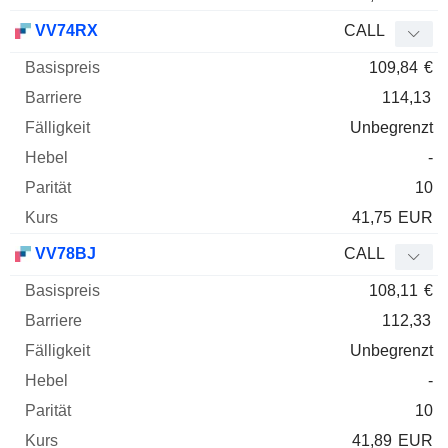
VV74RX
CALL
109,84
€
114,13
Unbegrenzt
-
10
41,75
EUR
VV78BJ
CALL
108,11
€
112,33
Unbegrenzt
-
10
41,89
EUR