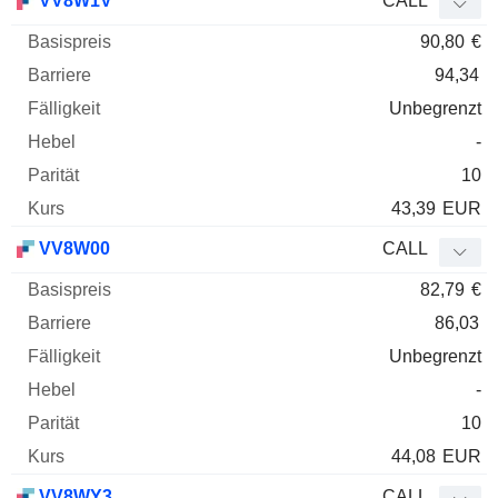
VV8W1V
CALL
90,80
€
94,34
Unbegrenzt
-
10
43,39
EUR
VV8W00
CALL
82,79
€
86,03
Unbegrenzt
-
10
44,08
EUR
VV8WY3
CALL