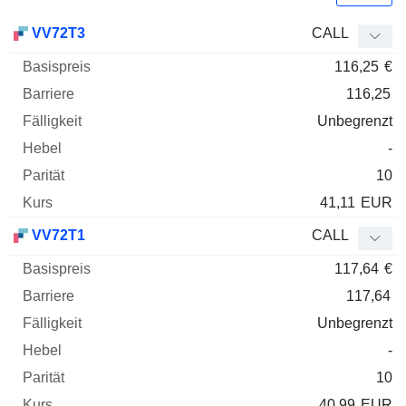
Basispreis
Barriere
Fälligkeit
Elastizität
VV72T3
CALL
WKN
Typ
Paritä
116,25
€
116,25
Unbegrenzt
-
10
41,11
EUR
VV72T1
CALL
117,64
€
117,64
Unbegrenzt
-
10
40,99
EUR