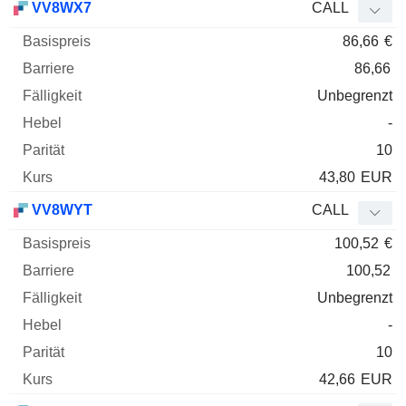
VV8WX7
CALL
86,66
€
86,66
Unbegrenzt
-
10
43,80
EUR
VV8WYT
CALL
100,52
€
100,52
Unbegrenzt
-
10
42,66
EUR