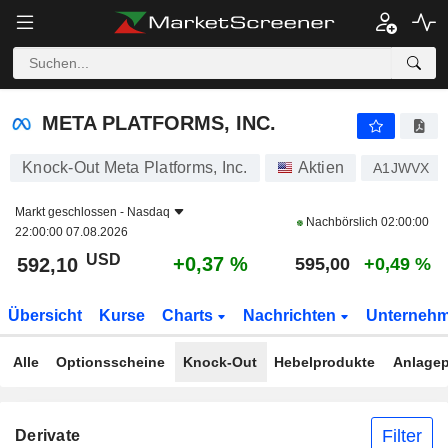
META PLATFORMS, INC.
592,10
$
+0,37 %
META PLATFORMS, INC.
Knock-Out Meta Platforms, Inc.
Aktien
A1JWVX
Markt geschlossen -
Nasdaq
Nachbörslich
02:00:00
22:00:00 07.08.2026
USD
+0,37 %
592,10
595,00
+0,49 %
Übersicht
Kurse
Charts
Nachrichten
Unterneh
Alle
Optionsscheine
Knock-Out
Hebelprodukte
Anlagep
Filter
Derivate