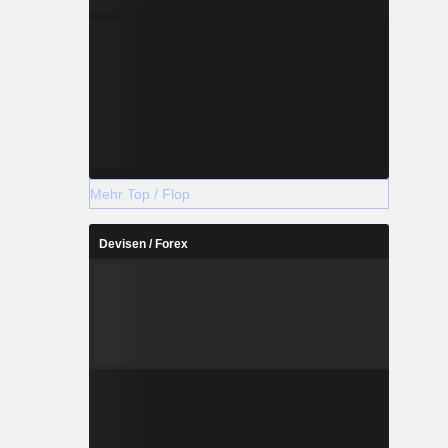
 Generation
zellen und
lungsphase
nischer
ronischen
ich (CLBP)
rativen
n Produkte
 von den
Mehr Top / Flop
rmarktet.
Devisen / Forex