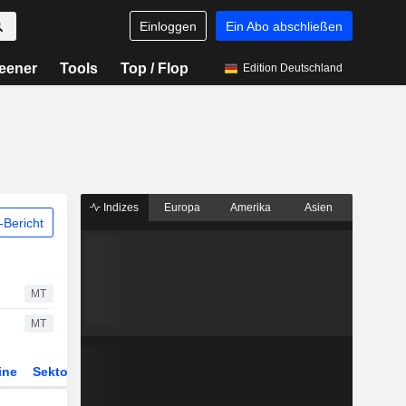
Einloggen
Ein Abo abschließen
eener
Tools
Top / Flop
Edition Deutschland
Indizes
Europa
Amerika
Asien
Bericht
MT
MT
ine
Sektor
Derivate