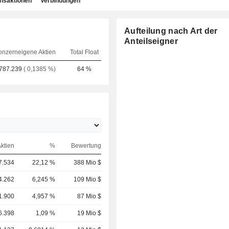
ansaktionen
Verbindungen
Aufteilung nach Art der
Anteilseigner
onzerneigene Aktien
Total Float
.787.239
( 0,1385 %)
64 %
ktien
%
Bewertung
7.534
22,12 %
388 Mio $
4.262
6,245 %
109 Mio $
1.900
4,957 %
87 Mio $
6.398
1,09 %
19 Mio $