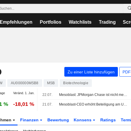
Empfehlungen
Portfolios
Watchlists
Trading
Scr
D
Zu einer Liste hinzufügen
PDF-
W
AU000000MSB8
MSB
Biotechnologie
age
Veränd. 1. Jan.
22.07.
Mesoblast: JPMorgan Chase ist nicht mehr wesentlicher Anteilseigner
1 %
-18,01 %
21.07.
Mesoblast-CEO erhöht Beteiligung am Unternehmen durch Ausübung von Optionen im Wert von 2,7 Mio. AUD; Aktie 5% schwächer
ehmen
Finanzen
Bewertung
Konsens
Ratings
Term