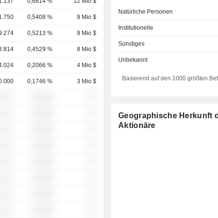
1.137
0,6814 %
12 Mio $
Natürliche Personen
1.750
0,5408 %
9 Mio $
Institutionelle
9.274
0,5213 %
9 Mio $
Sonstiges
3.814
0,4529 %
8 Mio $
Unbekannt
4.024
0,2066 %
4 Mio $
Basierend auf den 1000 größten Be
0.000
0,1746 %
3 Mio $
 ░░░
░░░░%
░░
 ░░░
░░░░%
░░
Geographische Herkunft 
Aktionäre
 ░░░
░░░░%
░░
 ░░░
░░░░%
░░
 ░░░
░░░░%
░░
 ░░░
░░░░%
░░
 ░░░
░░░░%
░░
 ░░░
░░░░%
░░