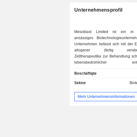
Unternehmensprofil
Mesoblast Limited ist ein in A
ansässiges Biotechnologieuntern
Unternehmen befasst sich mit der E
allogener (fertig verabrei
Zelltherapeutika zur Behandlung sc
lebensbedrohlicher entzü
Erkrankungen. Das Unternehmen e
Beschäftigte
eine Reihe von Produktkandi
fortgeschrittenen Entwicklungsstadi
Sektor
Biot
seinen proprietären Technologieplat
mesenchymale Zelltherapien der 
Mehr Unternehmensinformationen
zweiten Generation basieren
verschiedene Indikationen bestimmt
Produkt Ryoncil (Remestemcel-L-
Unternehmens ist eine allogene Th
mesenchymalen Stromazellen (MSC
Knochenmark. Ein weiterer Produktka
Revascor (Rexlemestrocel-L). Rexlem