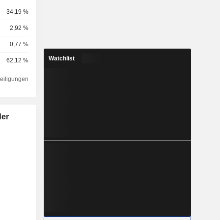
34,19 %
2,92 %
0,77 %
Watchlist
62,12 %
teiligungen
der