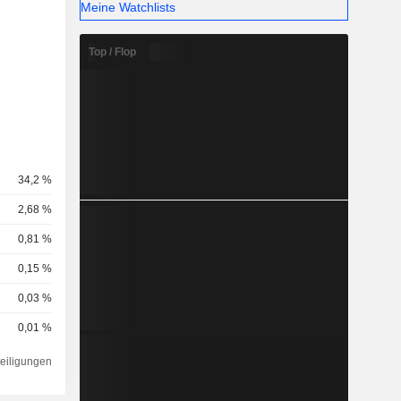
Meine Watchlists
Top / Flop
34,2 %
2,68 %
0,81 %
0,15 %
0,03 %
0,01 %
teiligungen