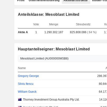
Profil
Unternehmensführung
Aktionärsstruktur
Insider-Tr
Anteilsklasse: Mesoblast Limited
Vote
Menge
Streubesitz
K
Aktie A
1
1.290.302.187
825.808.086
( 64 %)
1
Hauptanteilseigner: Mesoblast Limited
Name
A
Gregory George
286.39
Silviu Itescu
80.84
William Gueck
64.17
Thorney Investment Group Australia Pty Ltd.
14.11