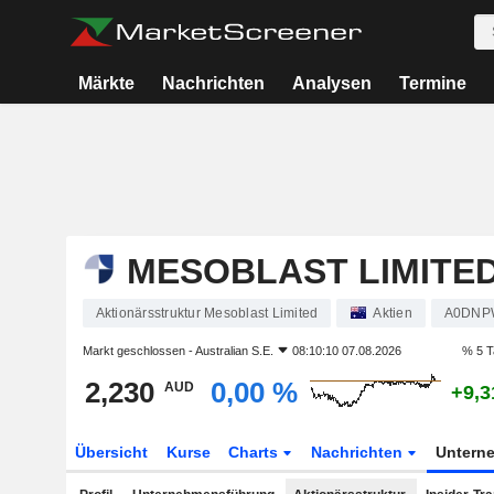
Märkte
Nachrichten
Analysen
Termine
MESOBLAST LIMITE
Aktionärsstruktur Mesoblast Limited
Aktien
A0DNP
Markt geschlossen -
Australian S.E.
08:10:10 07.08.2026
% 5 T
2,230
0,00 %
AUD
+9,3
Übersicht
Kurse
Charts
Nachrichten
Untern