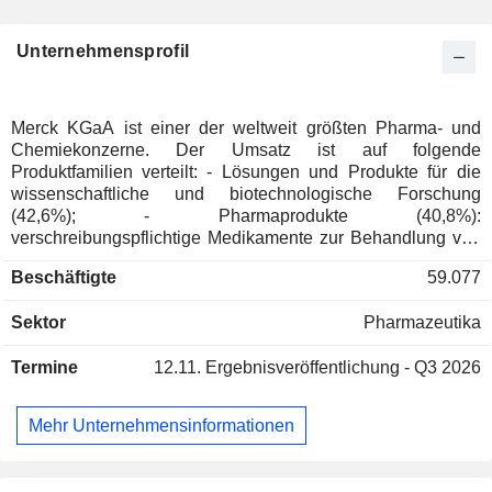
Unternehmensprofil
Merck KGaA ist einer der weltweit größten Pharma- und
Chemiekonzerne. Der Umsatz ist auf folgende
Produktfamilien verteilt: - Lösungen und Produkte für die
wissenschaftliche und biotechnologische Forschung
(42,6%); - Pharmaprodukte (40,8%):
verschreibungspflichtige Medikamente zur Behandlung von
Diabetes, Diabetes, Krebs, Multipler Sklerose,
Beschäftigte
59.077
Unfruchtbarkeit, Herz-Kreislauf-Erkrankungen,
Erkrankungen des Zentralnervensystems,
Sektor
Pharmazeutika
Entzündungskrankheiten usw.; - Performance-Materialien für
die Elektronikindustrie (16,6%): Halbleitermaterialien,
Termine
12.11.
Ergebnisveröffentlichung - Q3 2026
Flüssigkristalle, Pigmente und Additive, organische
Materialien auf Kohlenstoffbasis, usw. Die geografische
Verteilung des Umsatzes sieht aus wie folgt: Deutschland
Mehr Unternehmensinformationen
(4,8%), Schweiz (1,9%), Europa (23,7%), Vereinigte Staaten
(24,8%), Nordamerika (1,3%), China (13,7%), Asien / Pazifik
(19,2%), Lateinamerika (6,9%), Naher Osten und Afrika