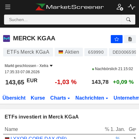
MERCK KGAA
143,65
€
-1,03 %
MERCK KGAA
ETFs Merck KGaA
Aktien
659990
DE00065999
Markt geschlossen -
Xetra
Nachbörslich
21:15:02
17:35:33 07.08.2026
EUR
-1,03 %
143,65
143,78
+0,09 %
Übersicht
Kurse
Charts
Nachrichten
Unterneh
ETFs investiert in Merck KGaA
Name
% 1. Jan.
Gew
LYXOR CORE DAX (DR) UCITS ETF - EUR
-.--%