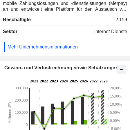
mobile Zahlungslösungen und -dienstleistungen (Merpay)
an und entwickelt eine Plattform für den Austausch von
Kryptowährungen und digitalen Vermögenswerten, die die
Beschäftigte
2.159
Blockchain-Technologie nutzt (Mercoin). Der Nettoumsatz
verteilt sich geographisch wie folgt: Japan (71%), die
Sektor
Internet-Dienste
Vereinigten Staaten (25,8%) und andere (3,2%).
Mehr Unternehmensinformationen
Gewinn- und Verlustrechnung sowie Schätzungen