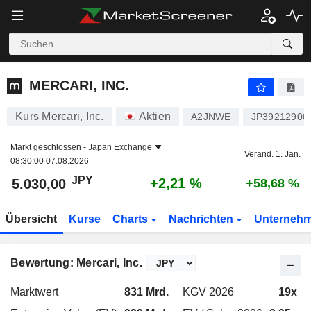
MERCARI, INC.
5.030,00
¥
+2,21 %
MERCARI, INC.
Kurs Mercari, Inc.
Aktien
A2JNWE
JP39212900
Markt geschlossen -
Japan Exchange
Veränd. 1. Jan.
08:30:00 07.08.2026
JPY
+2,21 %
5.030,00
+58,68 %
Übersicht
Kurse
Charts
Nachrichten
Unterneh
Bewertung: Mercari, Inc.
Marktwert
831 Mrd.
KGV 2026
19x