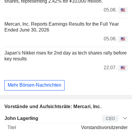
shares, representing 2.42% for ¥10,000 million.
05.08.
Mercari, Inc. Reports Earnings Results for the Full Year
Ended June 30, 2026
05.08.
Japan's Nikkei rises for 2nd day as tech shares rally before
key results
22.07.
Mehr Börsen-Nachrichten
Vorstände und Aufsichtsräte: Mercari, Inc.
Manager
Titel
Alter
Seit
John Lagerling
CEO
Vorstandsvorsitzender