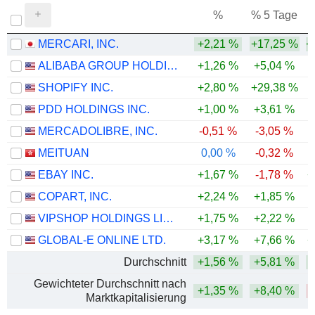
%
% 5 Tage
%
MERCARI, INC.
+2,21 %
+17,25 %
+
ALIBABA GROUP HOLDING LIMITED
+1,26 %
+5,04 %
SHOPIFY INC.
+2,80 %
+29,38 %
PDD HOLDINGS INC.
+1,00 %
+3,61 %
-
MERCADOLIBRE, INC.
-0,51 %
-3,05 %
-
MEITUAN
0,00 %
-0,32 %
-
EBAY INC.
+1,67 %
-1,78 %
+
COPART, INC.
+2,24 %
+1,85 %
-
VIPSHOP HOLDINGS LIMITED
+1,75 %
+2,22 %
GLOBAL-E ONLINE LTD.
+3,17 %
+7,66 %
+
Durchschnitt
+1,56 %
+5,81 %
Gewichteter Durchschnitt nach
+1,35 %
+8,40 %
Marktkapitalisierung