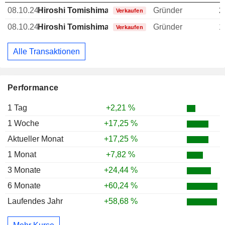
08.10.24
Hiroshi Tomishima
Gründer
2
Verkaufen
08.10.24
Hiroshi Tomishima
Gründer
1
Verkaufen
Alle Transaktionen
Performance
1 Tag
+2,21 %
1 Woche
+17,25 %
Aktueller Monat
+17,25 %
1 Monat
+7,82 %
3 Monate
+24,44 %
6 Monate
+60,24 %
Laufendes Jahr
+58,68 %