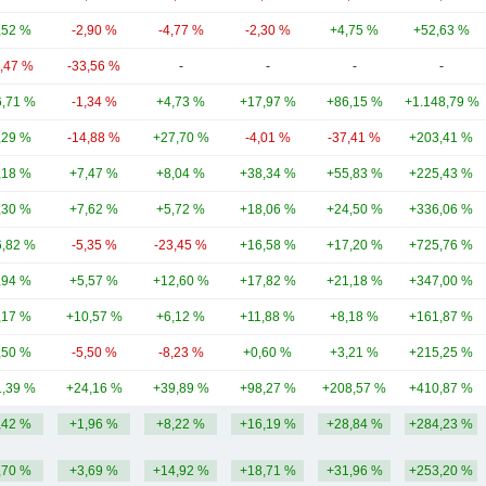
,52 %
-2,90 %
-4,77 %
-2,30 %
+4,75 %
+52,63 %
3,47 %
-33,56 %
-
-
-
-
,71 %
-1,34 %
+4,73 %
+17,97 %
+86,15 %
+1.148,79 %
,29 %
-14,88 %
+27,70 %
-4,01 %
-37,41 %
+203,41 %
,18 %
+7,47 %
+8,04 %
+38,34 %
+55,83 %
+225,43 %
,30 %
+7,62 %
+5,72 %
+18,06 %
+24,50 %
+336,06 %
,82 %
-5,35 %
-23,45 %
+16,58 %
+17,20 %
+725,76 %
,94 %
+5,57 %
+12,60 %
+17,82 %
+21,18 %
+347,00 %
,17 %
+10,57 %
+6,12 %
+11,88 %
+8,18 %
+161,87 %
,50 %
-5,50 %
-8,23 %
+0,60 %
+3,21 %
+215,25 %
,39 %
+24,16 %
+39,89 %
+98,27 %
+208,57 %
+410,87 %
,42 %
+1,96 %
+8,22 %
+16,19 %
+28,84 %
+284,23 %
,70 %
+3,69 %
+14,92 %
+18,71 %
+31,96 %
+253,20 %