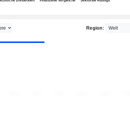
ezifische Dividenden
Finanzielle Vergleiche
Sektorale Ratings
Region: