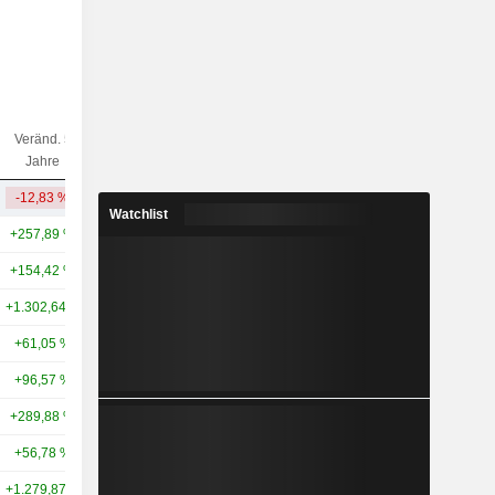
Veränd. 5
Veränd. 10
Kap.($)
Jahre
Jahre
-12,83 %
-81,47 %
8 Mrd.
Watchlist
+257,89 %
+48,37 %
389 Mrd.
+154,42 %
+105,54 %
301 Mrd.
+1.302,64 %
+102,25 %
171 Mrd.
+61,05 %
+123,48 %
135 Mrd.
+96,57 %
+161,78 %
105 Mrd.
+289,88 %
+322,45 %
83,81 Mrd.
+56,78 %
+161,93 %
80,65 Mrd.
+1.279,87 %
+1.707,92 %
62,16 Mrd.