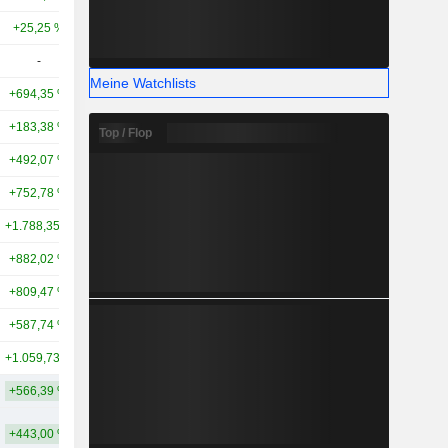
+25,25 %
+222,38 %
53,91 Mrd.
-
-
49,59 Mrd.
Meine Watchlists
+694,35 %
-
45,26 Mrd.
+183,38 %
+1.796,82 %
42,11 Mrd.
Top / Flop
+492,07 %
+561,98 %
40,12 Mrd.
+752,78 %
+500,83 %
38,98 Mrd.
+1.788,35 %
+1.505,86 %
38,13 Mrd.
+882,02 %
+788,98 %
35,64 Mrd.
+809,47 %
-
34,54 Mrd.
+587,74 %
+954,33 %
30,63 Mrd.
+1.059,73 %
+1.219,84 %
30,49 Mrd.
+566,39 %
+600,19 %
88,69 Mrd.
+443,00 %
+321,61 %