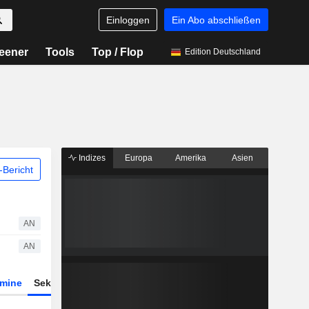
Einloggen
Ein Abo abschließen
eener
Tools
Top / Flop
Edition Deutschland
Indizes
Europa
Amerika
Asien
Bericht
AN
AN
rmine
Sektor
Derivate
ETFs