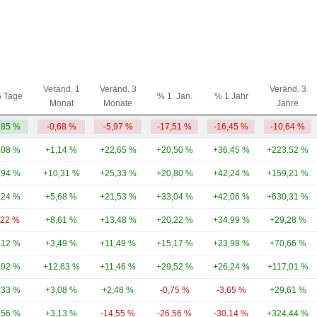
Veränd. 1
Veränd. 3
Veränd. 3
5 Tage
% 1. Jan.
% 1 Jahr
Monat
Monate
Jahre
,85 %
-0,68 %
-5,97 %
-17,51 %
-16,45 %
-10,64 %
,08 %
+1,14 %
+22,65 %
+20,50 %
+36,45 %
+223,52 %
,94 %
+10,31 %
+25,33 %
+20,80 %
+42,24 %
+159,21 %
,24 %
+5,68 %
+21,53 %
+33,04 %
+42,06 %
+630,31 %
,22 %
+8,61 %
+13,48 %
+20,22 %
+34,99 %
+29,28 %
,12 %
+3,49 %
+11,49 %
+15,17 %
+23,98 %
+70,66 %
,02 %
+12,63 %
+11,46 %
+29,52 %
+26,24 %
+117,01 %
,33 %
+3,08 %
+2,48 %
-0,75 %
-3,65 %
+29,61 %
,56 %
+3,13 %
-14,55 %
-26,56 %
-30,14 %
+324,44 %