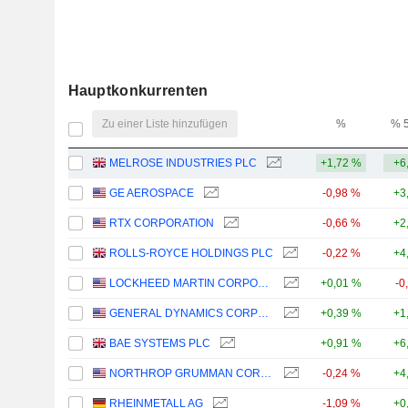
Hauptkonkurrenten
Zu einer Liste hinzufügen
%
% 
MELROSE INDUSTRIES PLC
+1,72 %
+6
GE AEROSPACE
-0,98 %
+3
RTX CORPORATION
-0,66 %
+2
ROLLS-ROYCE HOLDINGS PLC
-0,22 %
+4
LOCKHEED MARTIN CORPORATION
+0,01 %
-0
GENERAL DYNAMICS CORPORATION
+0,39 %
+1
BAE SYSTEMS PLC
+0,91 %
+6
NORTHROP GRUMMAN CORPORATION
-0,24 %
+4
RHEINMETALL AG
-1,09 %
+0