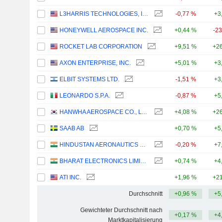
L3HARRIS TECHNOLOGIES, INC.
-0,77 %
+3
HONEYWELL AEROSPACE INC.
+0,44 %
-2
ROCKET LAB CORPORATION
+9,51 %
+26
AXON ENTERPRISE, INC.
+5,01 %
+3
ELBIT SYSTEMS LTD.
-1,51 %
+3
LEONARDO S.P.A.
-0,87 %
+5
HANWHA AEROSPACE CO., LTD.
+4,08 %
+26
SAAB AB
+0,70 %
+5
HINDUSTAN AERONAUTICS LIMITED
-0,20 %
+7
BHARAT ELECTRONICS LIMITED
+0,74 %
+4
ATI INC.
+1,96 %
+21
Durchschnitt
+0,96 %
+5
Gewichteter Durchschnitt nach
+0,17 %
+4
Marktkapitalisierung