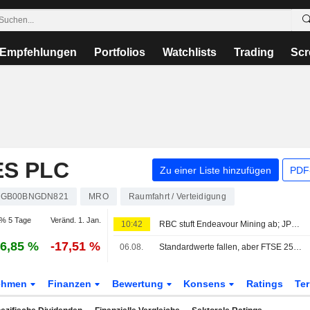
Empfehlungen
Portfolios
Watchlists
Trading
Scr
ES PLC
Zu einer Liste hinzufügen
PDF-
GB00BNGDN821
MRO
Raumfahrt / Verteidigung
% 5 Tage
Veränd. 1. Jan.
10:42
RBC stuft Endeavour Mining ab; JPM hebt easyJet an
6,85 %
-17,51 %
06.08.
Standardwerte fallen, aber FTSE 250 setzt seine Gewinnserie fort
ehmen
Finanzen
Bewertung
Konsens
Ratings
Te