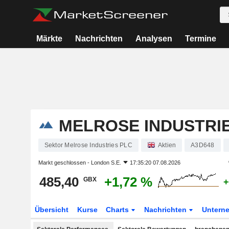
Märkte
Nachrichten
Analysen
Termine
MELROSE INDUSTRI
Sektor Melrose Industries PLC
Aktien
A3D648
Markt geschlossen -
London S.E.
17:35:20 07.08.2026
485,40
+1,72 %
GBX
+
Übersicht
Kurse
Charts
Nachrichten
Untern