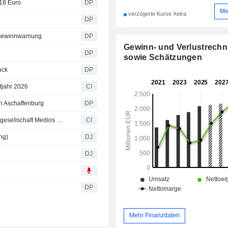
 18 Euro
DP
Me
verzögerte Kurse Xetra
DP
 Gewinnwarnung
DP
Gewinn- und Verlustrech
DP
sowie Schätzungen
uck
DP
tjahr 2026
CI
n Aschaffenburg
DP
Medios AG schließt den Standort ihrer 100%igen Tochtergesellschaft Medios Solutions Aschaffenburg GmbH
CI
ng)
DJ
DJ
DP
Mehr Finanzdaten