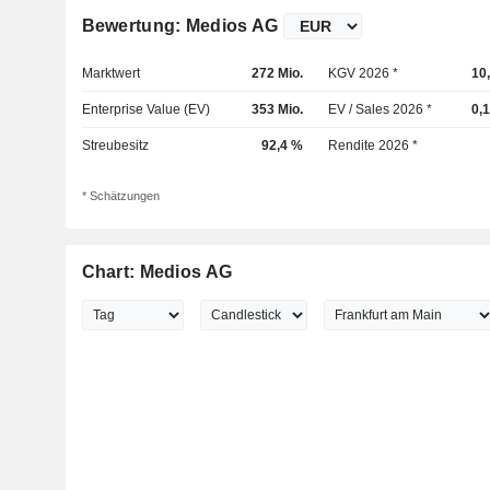
Bewertung: Medios AG
Marktwert
272 Mio.
KGV 2026 *
10
Enterprise Value (EV)
353 Mio.
EV / Sales 2026 *
0,
Streubesitz
92,4 %
Rendite 2026 *
* Schätzungen
Chart: Medios AG