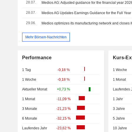
28.07.
Medios AG: Adjusted guidance for the financial year 202
28.07.
Medios AG Updates Earnings Guidance for the Full Year
29.06.
Medios optimizes its manufacturing network and closes it
Mehr Börsen-Nachrichten
Performance
Kurs-Ex
1 Tag
-0,18 %
1 Woche
1 Woche
-0,18 %
1 Monat
Aktueller Monat
+0,73 %
Laufendes 
1 Monat
-11,09 %
1 Jahr
3 Monate
-21,23 %
3 Jahre
6 Monate
-32,15 %
5 Jahre
Laufendes Jahr
-23,62 %
10 Jahre