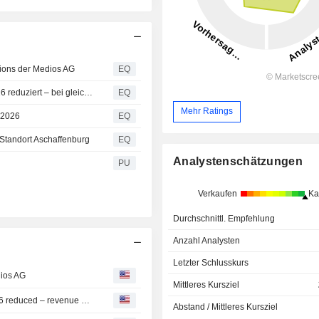
tions der Medios AG
EQ
Medios AG: Ergebnisprognose für das Geschäftsjahr 2026 reduziert – bei gleichzeitiger Anpassung der Umsatzprognose nach oben
EQ
Mehr Ratings
 2026
EQ
 Standort Aschaffenburg
EQ
Analystenschätzungen
PU
Verkaufen
Ka
Durchschnittl. Empfehlung
Anzahl Analysten
Letzter Schlusskurs
dios AG
Mittleres Kursziel
Medios AG: Earnings guidance for the financial year 2026 reduced – revenue guidance raised at the same time
Abstand / Mittleres Kursziel