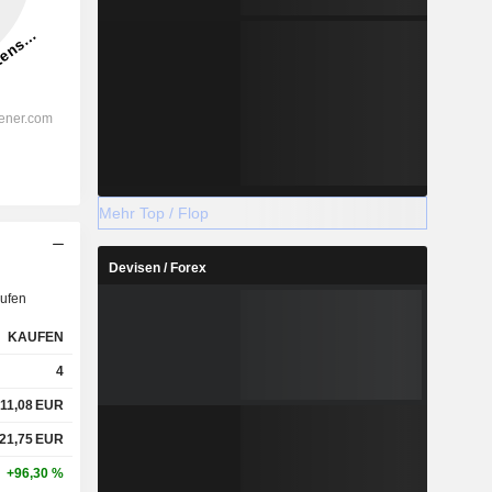
Mehr Top / Flop
Devisen / Forex
ufen
KAUFEN
4
11,08
EUR
21,75
EUR
+96,30 %