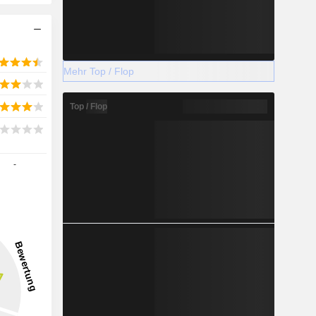
Mehr Top / Flop
Top / Flop
-