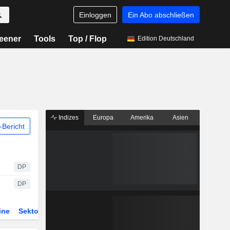
Einloggen
Ein Abo abschließen
eener
Tools
Top / Flop
Edition Deutschland
Indizes
Europa
Amerika
Asien
Bericht
DP
DP
ine
Sektor
Derivate