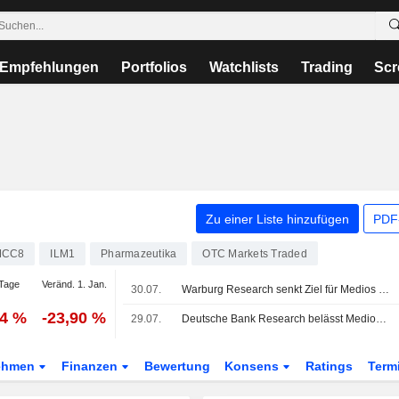
Empfehlungen
Portfolios
Watchlists
Trading
Scr
Zu einer Liste hinzufügen
PDF-
MCC8
ILM1
Pharmazeutika
OTC Markets Traded
Tage
Veränd. 1. Jan.
30.07.
Warburg Research senkt Ziel für Medios auf 20 Euro - 'Buy'
54 %
-23,90 %
29.07.
Deutsche Bank Research belässt Medios auf 'Buy' - Ziel 18 Euro
ehmen
Finanzen
Bewertung
Konsens
Ratings
Term