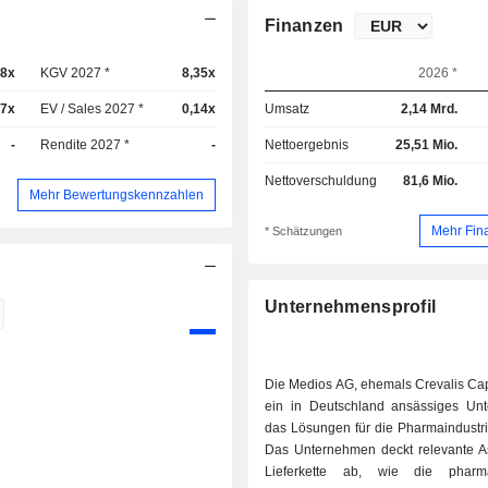
Finanzen
,8x
KGV 2027 *
8,35x
2026 *
17x
EV / Sales 2027 *
0,14x
Umsatz
2,14 Mrd.
-
Rendite 2027 *
-
Nettoergebnis
25,51 Mio.
Nettoverschuldung
81,6 Mio.
Mehr Bewertungskennzahlen
Mehr Fin
* Schätzungen
Unternehmensprofil
Die Medios AG, ehemals Crevalis Capi
ein in Deutschland ansässiges Un
das Lösungen für die Pharmaindustri
Das Unternehmen deckt relevante A
Lieferkette ab, wie die pharma