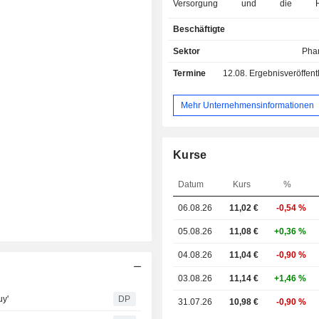
Versorgung und die Hers
patientenspezifischer Therapien, ein
Beschäftigte
Verblisterung und andere. Es is
Segmenten tätig: - Pharmazeutische 
Sektor
Pha
mit Schwerpunkt auf dem pharmaz
Termine
12.08.
Ergebnisveröffentlichun
Großhandel mit fertigen Spezialpha
(hochpreisige Medikamente für s
chronische Krankheiten) für die
Mehr Unternehmensinformationen
Onkologie, Neurologie, Autoimm
Augenheilkunde, Infektiologie, 
sowie das Angebot von Fertigarzn
Kurse
Patientenspezifische Thera
Schwerpunkt auf der pharmaze
Datum
Kurs
%
Herstellung von patientenspe
Präparaten wie z. B. Zytostatika-I
06.08.26
11,02
€
-0,54 %
Antikörpertherapien, virostat
antibiotische Medikamente, pa
05.08.26
11,08 €
+0,36 %
Ernährungslösungen, Prüfpräpara
04.08.26
11,04 €
-0,90 %
Produkten und Dienstleistungen g
Gesundheit und der Schutz von Patie
03.08.26
11,14 €
+1,46 %
Verfahren und Prozesse 
uy'
DP
31.07.26
10,98 €
-0,90 %
Patientenversorgung und die Digitali
Daten.