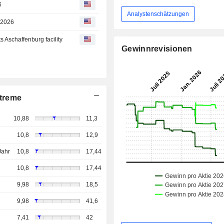
6
Analystenschätzungen
 2026
s Aschaffenburg facility
Gewinnrevisionen
treme
10,88
11,3
10,8
12,9
Jahr
10,8
17,44
10,8
17,44
9,98
18,5
9,98
41,6
7,41
42