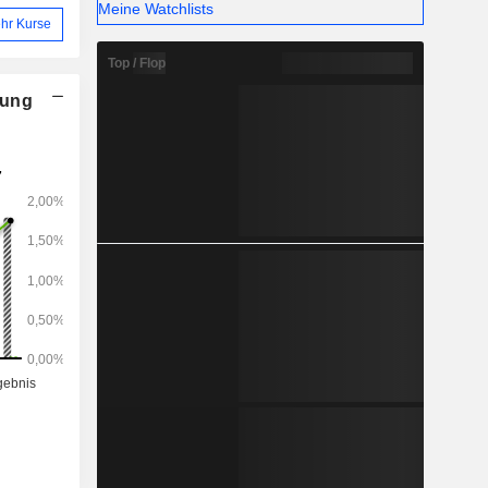
Meine Watchlists
hr Kurse
Top / Flop
nung