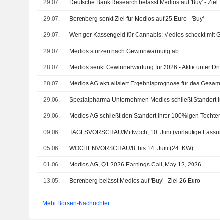
29.07.
Deutsche Bank Research belässt Medios auf 'Buy' - Ziel
29.07.
Berenberg senkt Ziel für Medios auf 25 Euro - 'Buy'
29.07.
Weniger Kassengeld für Cannabis: Medios schockt mit
29.07.
Medios stürzen nach Gewinnwarnung ab
28.07.
Medios senkt Gewinnerwartung für 2026 - Aktie unter Dr
28.07.
Medios AG aktualisiert Ergebnisprognose für das Gesam
29.06.
Spezialpharma-Unternehmen Medios schließt Standort i
29.06.
09.06.
TAGESVORSCHAU/Mittwoch, 10. Juni (vorläufige Fassu
05.06.
WOCHENVORSCHAU/8. bis 14. Juni (24. KW)
01.06.
Medios AG, Q1 2026 Earnings Call, May 12, 2026
13.05.
Berenberg belässt Medios auf 'Buy' - Ziel 26 Euro
Mehr Börsen-Nachrichten