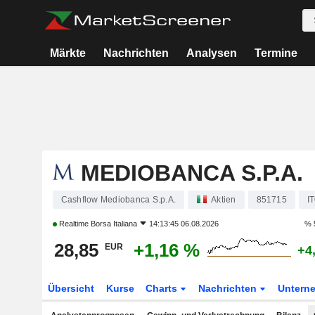
Märkte
Nachrichten
Analysen
Termine
MEDIOBANCA S.P.A.
Cashflow Mediobanca S.p.A.
Aktien
851715
I
Realtime
Borsa Italiana
14:13:45 06.08.2026
% 
28,85
+1,16 %
EUR
+4
Übersicht
Kurse
Charts
Nachrichten
Untern