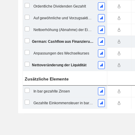
Ordentliche Dividenden Gezahlt
Auf gewöhnliche und Vorzugsaktien gezahlte Dividenden
Nettoerhöhung (Abnahme) der Einlagenkonten - (CF)
German: Cashflow aus Finanzierungstätigkeit
Anpassungen des Wechselkurses
Nettoveränderung der Liquidität
Zusätzliche Elemente
In bar gezahlte Zinsen
Gezahlte Einkommensteuer in bar (Rückerstattung)