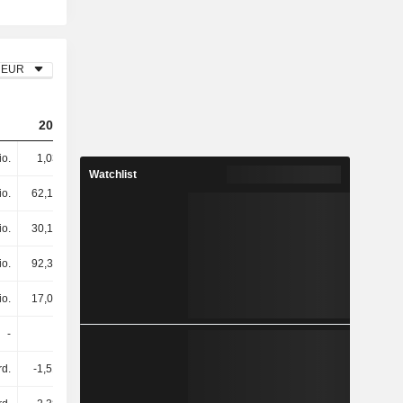
EUR
2023
2024
2025
io.
1,03 Mrd.
1,27 Mrd.
1,03 Mrd.
Watchlist
io.
62,14 Mio.
71,11 Mio.
80,28 Mio.
io.
30,19 Mio.
38,57 Mio.
5,78 Mio.
io.
92,34 Mio.
110 Mio.
86,06 Mio.
io.
17,02 Mio.
31,73 Mio.
29,8 Mio.
-
-
-
24,65 Mio.
rd.
-1,51 Mrd.
-5,59 Mrd.
463 Mio.