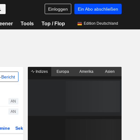
Einloggen
Ein Abo abschließen
eener
Tools
Top / Flop
Edition Deutschland
Indizes
Europa
Amerika
Asien
Bericht
AN
AN
rmine
Sektor
Derivate
ETFs