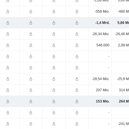
-1,06 Mrd.
3,66 M
-558 Mio.
-480 M
-1,4 Mrd.
5,86 M
-26,34 Mio.
-26,46 M
546.000
2,08 M
-
-
-28,54 Mio.
-25,9 M
207 Mio.
314 M
153 Mio.
264 M
-
-
-241 M