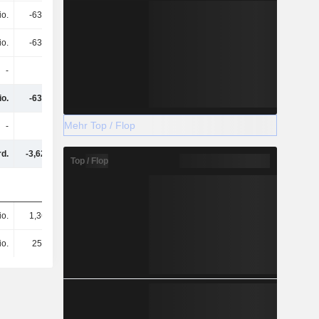
io.
-634 Mio.
-1,15 Mrd.
-1,08 Mrd.
io.
-634 Mio.
-1,15 Mrd.
-1,08 Mrd.
-
-
-
-
io.
-634 Mio.
-1,33 Mrd.
-1,16 Mrd.
Mehr Top / Flop
-
-
-
42.000
rd.
-3,62 Mrd.
-876 Mio.
1,28 Mrd.
Top / Flop
io.
1,36 Mrd.
3,37 Mrd.
2,58 Mrd.
io.
257 Mio.
499 Mio.
561 Mio.