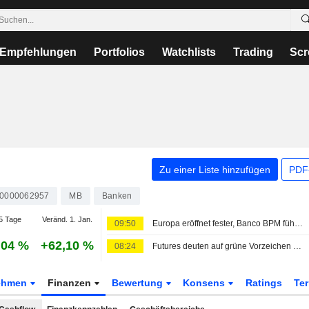
Empfehlungen
Portfolios
Watchlists
Trading
Scr
Zu einer Liste hinzufügen
PDF-
T0000062957
MB
Banken
5 Tage
Veränd. 1. Jan.
09:50
Europa eröffnet fester, Banco BPM führt in Mailand
,04 %
+62,10 %
08:24
Futures deuten auf grüne Vorzeichen an Europas Börsen hin
ehmen
Finanzen
Bewertung
Konsens
Ratings
Te