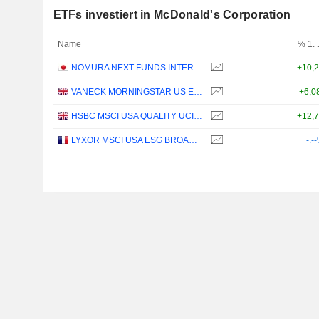
ETFs investiert in McDonald's Corporation
Name
% 1. 
NOMURA NEXT FUNDS INTERNATIONAL EQUITY MSCI-KOKUSAI (YEN-HEDGED) ETF - JPY
+10,
VANECK MORNINGSTAR US ESG WIDE MOAT UCITS ETF - USD
+6,0
HSBC MSCI USA QUALITY UCITS ETF - USD
+12,
LYXOR MSCI USA ESG BROAD CTB (DR) UCITS ETF - DIST - EUR
-.-