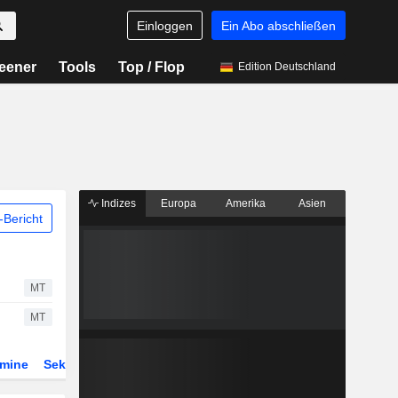
Einloggen
Ein Abo abschließen
eener
Tools
Top / Flop
Edition Deutschland
Indizes
Europa
Amerika
Asien
Bericht
MT
MT
rmine
Sektor
Derivate
ETFs