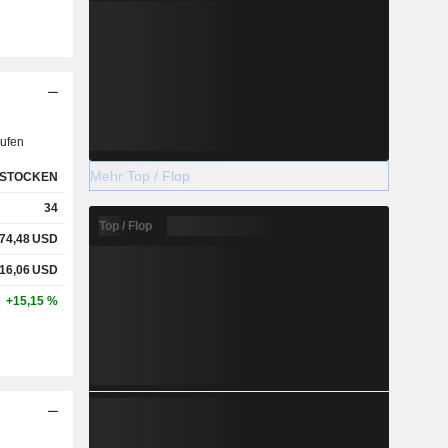
ufen
Mehr Top / Flop
STOCKEN
34
Top / Flop
74,48
USD
16,06
USD
+15,15 %