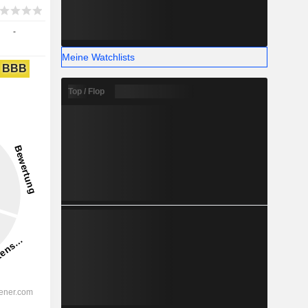
-
Meine Watchlists
BBB
Top / Flop