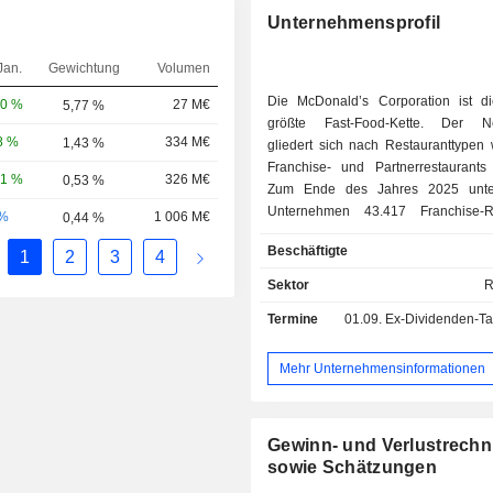
Unternehmensprofil
Jan.
Gewichtung
Volumen
Die McDonald’s Corporation ist di
20 %
27 M€
5,77 %
größte Fast-Food-Kette. Der Ne
8 %
334 M€
1,43 %
gliedert sich nach Restauranttypen wi
Franchise- und Partnerrestaurants
71 %
326 M€
0,53 %
Zum Ende des Jahres 2025 unter
Unternehmen 43.417 Franchise-Re
-%
1 006 M€
0,44 %
(davon 11.072 Partnerrestaur
Beschäftigte
1
2
3
4
firmeneigene Restaurants (37 
Restaurants; - Sonstige (2,4 %). Der
Sektor
R
internationale Anteil am Nettoumsa
Termine
01.09.
Ex-Dividenden-Tag -
59,7 %.
Mehr Unternehmensinformationen
Gewinn- und Verlustrech
sowie Schätzungen