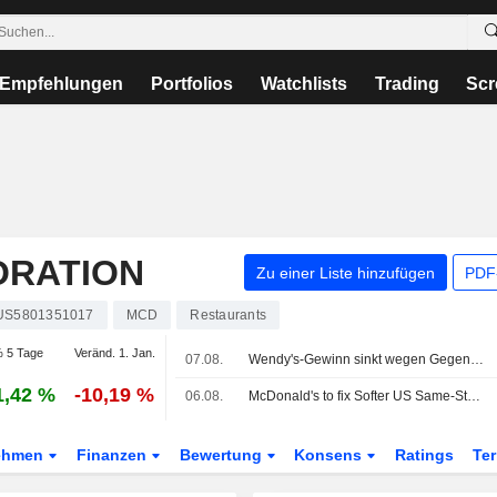
Empfehlungen
Portfolios
Watchlists
Trading
Scr
ORATION
Zu einer Liste hinzufügen
PDF-
US5801351017
MCD
Restaurants
 5 Tage
Veränd. 1. Jan.
07.08.
Wendy's-Gewinn sinkt wegen Gegenwinds beim Kundenaufkommen; Fast-Food-Kette zieht Prognose zurück
1,42 %
-10,19 %
06.08.
McDonald's to fix Softer US Same-Store-Sales Trends, Oppenheimer Says
ehmen
Finanzen
Bewertung
Konsens
Ratings
Te