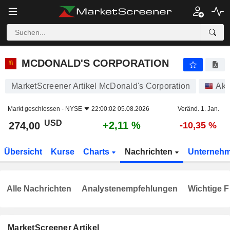
MCDONALD'S CORPORATION
274,00
$
+2,11 %
MCDONALD'S CORPORATION
MarketScreener Artikel McDonald's Corporation
Akt
Markt geschlossen -
NYSE
22:00:02 05.08.2026
Veränd. 1. Jan.
USD
+2,11 %
274,00
-10,35 %
Übersicht
Kurse
Charts
Nachrichten
Unterneh
Alle Nachrichten
Analystenempfehlungen
Wichtige F
MarketScreener Artikel