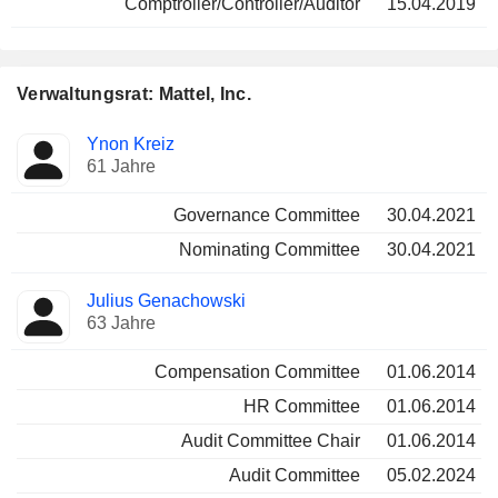
Comptroller/Controller/Auditor
15.04.2019
Verwaltungsrat: Mattel, Inc.
Verwaltungsratsmitglied
Ausschüsse
Ynon Kreiz
61 Jahre
Governance Committee
30.04.2021
Nominating Committee
30.04.2021
Julius Genachowski
63 Jahre
Compensation Committee
01.06.2014
HR Committee
01.06.2014
Audit Committee Chair
01.06.2014
Audit Committee
05.02.2024