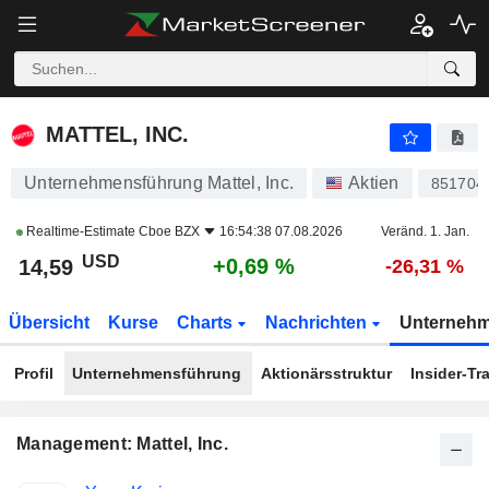
MATTEL, INC.
14,59
$
+0,69 %
MATTEL, INC.
Unternehmensführung Mattel, Inc.
Aktien
851704
Realtime-Estimate
Cboe BZX
16:54:38 07.08.2026
Veränd. 1. Jan.
USD
+0,69 %
14,59
-26,31 %
Übersicht
Kurse
Charts
Nachrichten
Unterneh
Profil
Unternehmensführung
Aktionärsstruktur
Insider-Tr
Management: Mattel, Inc.
Besetzte