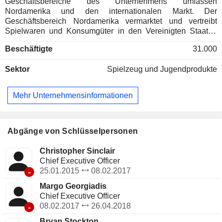
Geschäftsbereiche des Unternehmens umfassen
Nordamerika und den internationalen Markt. Der
Geschäftsbereich Nordamerika vermarktet und vertreibt
Spielwaren und Konsumgüter in den Vereinigten Staaten
und Kanada. Die vom internationalen Geschäftsbereich
Beschäftigte
31.000
vermarkteten und vertriebenen Produkte entsprechen im
Allgemeinen denen des Geschäftsbereichs Nordamerika,
Sektor
Spielzeug und Jugendprodukte
wobei einige jedoch für bestimmte internationale Märkte
entwickelt oder angepasst wurden. Zu den Franchise-
Marken des Unternehmens gehören Barbie, Hot Wheels,
Mehr Unternehmensinformationen
Fisher-Price, American Girl, Thomas & Friends, UNO,
Masters of the Universe, Matchbox, Monster High, MEGA
und Polly Pocket sowie weitere beliebte Marken, die sich im
Besitz des Unternehmens befinden oder in Partnerschaft mit
Abgänge von Schlüsselpersonen
globalen Unterhaltungsunternehmen lizenziert wurden. Das
Angebot umfasst Spielzeug, Inhalte, Konsumgüter sowie
Christopher Sinclair
digitale und Live-Erlebnisse. Die Produkte des
Chief Executive Officer
Unternehmens werden über die eigene E-Commerce-
-
25.01.2015
08.02.2017
Plattform sowie verschiedene E-Commerce-Kanäle von
Margo Georgiadis
Drittanbietern direkt an Verbraucher verkauft.
Chief Executive Officer
-
08.02.2017
26.04.2018
Bryan Stockton