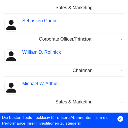
Sales & Marketing
-
Sébastien Coutier
Corporate Officer/Principal
-
William D. Rollnick
Chairman
-
Michael W. Arthur
Sales & Marketing
-
William Stavro
Die besten Tools - exklusiv für unsere Abonnenten - um die
Performance Ihrer Investitionen zu steigern!