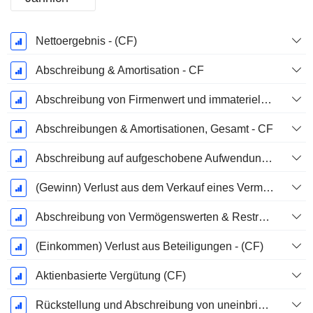
Ende d.
Nettoergebnis - (CF)
Geschäftsjahres:
Dezember
Abschreibung & Amortisation - CF
Abschreibung von Firmenwert und immateriellen Vermögenswerten - (CF) - (Modellspezifisch)
Abschreibungen & Amortisationen, Gesamt - CF
Abschreibung auf aufgeschobene Aufwendungen, Gesamt - (CF)
(Gewinn) Verlust aus dem Verkauf eines Vermögenswerts
Abschreibung von Vermögenswerten & Restrukturierungskosten
(Einkommen) Verlust aus Beteiligungen - (CF)
Aktienbasierte Vergütung (CF)
Rückstellung und Abschreibung von uneinbringlichen Forderungen