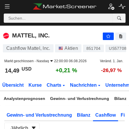
MATTEL, INC.
14,49
$
+0,21 %
MATTEL, INC.
Cashflow Mattel, Inc.
Aktien
851704
US577081
Markt geschlossen -
Nasdaq
22:00:00 06.08.2026
Veränd. 1. Jan.
USD
+0,21 %
14,49
-26,97 %
Übersicht
Kurse
Charts
Nachrichten
Unterneh
Analystenprognosen
Gewinn- und Verlustrechnung
Bilanz
Gewinn- und Verlustrechnung
Bilanz
Cashflow
Fin
Jährlich