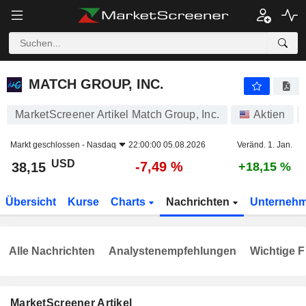
MATCH GROUP, INC.
38,15
$
-7,49 %
MATCH GROUP, INC.
MarketScreener Artikel Match Group, Inc.
Aktien
Markt geschlossen -
Nasdaq
22:00:00 05.08.2026
Veränd. 1. Jan.
USD
-7,49 %
38,15
+18,15 %
Übersicht
Kurse
Charts
Nachrichten
Unterneh
Alle Nachrichten
Analystenempfehlungen
Wichtige F
MarketScreener Artikel