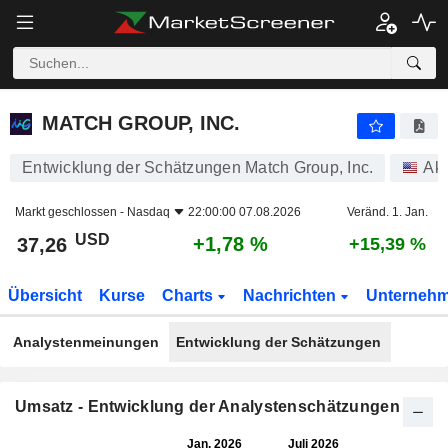
MATCH GROUP, INC.
37,26
$
+1,78 %
MATCH GROUP, INC.
Entwicklung der Schätzungen Match Group, Inc.
Akt
Markt geschlossen -
Nasdaq
22:00:00 07.08.2026
Veränd. 1. Jan.
USD
+1,78 %
37,26
+15,39 %
Übersicht
Kurse
Charts
Nachrichten
Unterneh
Analystenmeinungen
Entwicklung der Schätzungen
Umsatz - Entwicklung der Analystenschätzungen