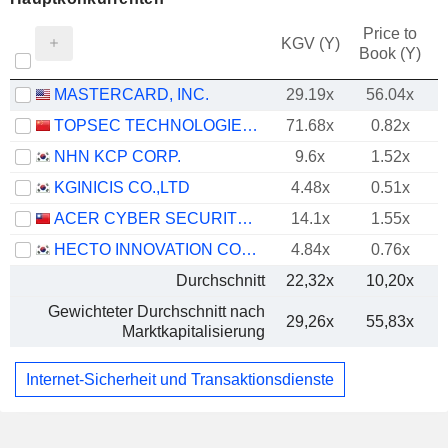
Price to
KGV (Y)
Book (Y)
MASTERCARD, INC.
29.19x
56.04x
TOPSEC TECHNOLOGIES GROUP INC.
71.68x
0.82x
NHN KCP CORP.
9.6x
1.52x
KGINICIS CO.,LTD
4.48x
0.51x
ACER CYBER SECURITY INC.
14.1x
1.55x
HECTO INNOVATION CO., LTD.
4.84x
0.76x
Durchschnitt
22,32x
10,20x
Gewichteter Durchschnitt nach
29,26x
55,83x
Marktkapitalisierung
Internet-Sicherheit und Transaktionsdienste