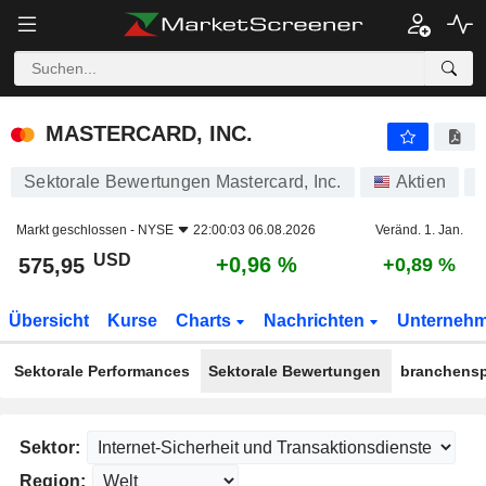
MASTERCARD, INC.
575,95
$
+0,96 %
MASTERCARD, INC.
Sektorale Bewertungen Mastercard, Inc.
Aktien
Markt geschlossen -
NYSE
22:00:03 06.08.2026
Veränd. 1. Jan.
USD
+0,96 %
575,95
+0,89 %
Übersicht
Kurse
Charts
Nachrichten
Unterneh
Sektorale Performances
Sektorale Bewertungen
branchensp
Sektor:
Region: