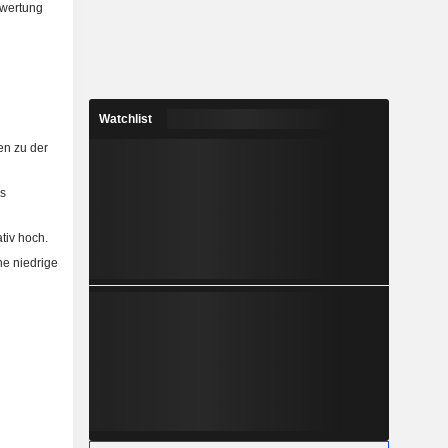
ewertung
Watchlist
n zu der
es
tiv hoch.
ne niedrige