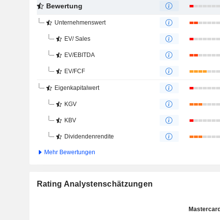
Bewertung
Unternehmenswert
EV/ Sales
EV/EBITDA
EV/FCF
Eigenkapitalwert
KGV
KBV
Dividendenrendite
Mehr Bewertungen
Rating Analystenschätzungen
Mastercard,