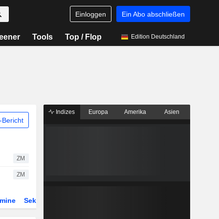
Einloggen
Ein Abo abschließen
eener
Tools
Top / Flop
Edition Deutschland
Indizes
Europa
Amerika
Asien
Bericht
ZM
ZM
rmine
Sektor
Derivate
ETFs