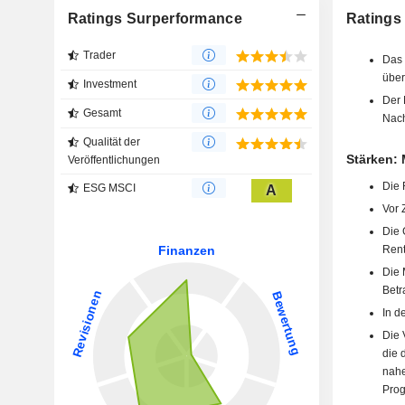
Ratings Surperformance
Ratings
Trader
Das 
über
Investment
Der 
Gesamt
Nach
Qualität der
Stärken: 
Veröffentlichungen
Die 
ESG MSCI
A
Vor 
Die 
Renta
Die 
Betr
In d
Die 
die 
nahe
Prog