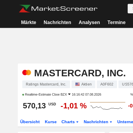
Märkte
Nachrichten
Analysen
Termine
MASTERCARD, INC.
Ratings Mastercard, Inc.
Aktien
A0F602
US57
Realtime-Estimate
Cboe BZX
16:16:42 07.08.2026
%
570,13
-1,01 %
USD
-
Übersicht
Kurse
Charts
Nachrichten
Untern