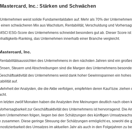
 Mastercard, Inc.: Stärken und Schwächen
Unternehmen weist solide Fundamentaldaten auf. Mehr als 70% der Unternehmen
 einen schwächeren Mix aus Wachstum, Rentabilität, Verschuldung und Vorhersagb
MSCI ESG-Score des Unternehmens schneidet besonders gut ab. Dieser Score ist 
haltigkeits-Ranking, das Unternehmen innerhalb einer Branche vergleicht.
Mastercard, Inc.
Rentabilitätsaussichten des Unternehmens in den nächsten Jahren sind ein großes
Zinsen, Steuern und Abschreibungen sind die Margen des Unternehmens besonde
Geschäftsaktivität des Unternehmens weist dank hoher Gewinnspannen ein hohes
bilität auf.
Mehrheit der Analysten, die die Aktie verfolgen, empfehlen deren Kauf bzw. ziehen d
acht.
en letzten zwölf Monaten haben die Analysten ihre Meinungen deutlich nach oben ko
Vorhersagbarkeit zur Geschäftsaktivität des Unternehmens ist hervorragend. Die An
dem Unternehmen folgen, liegen bei den Schätzungen des künftigen Umsatzwachs
 zusammen. Diese geringe Streuung der Schätzungen ermöglicht es, sowohl die 
nostizierbarkeit des Umsatzes im aktuellen Jahr als auch in den Folgejahren zu be