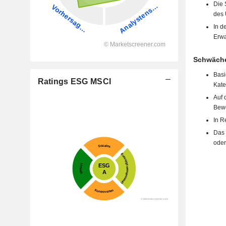
Die 
des 
In d
Erwa
Schwäche
Basi
Ratings ESG MSCI
Kate
Auf 
Bewe
In R
Das 
oder