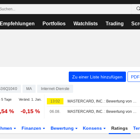
Empfehlungen
Portfolios
Watchlists
Trading
Scr
Zu einer Liste hinzufügen
PDF-
636Q1040
MA
Internet-Dienste
 5 Tage
Veränd. 1. Jan.
13:02
MASTERCARD, INC. : Bewertung von BNP Paribas zum Kaufen erhalten
0,54 %
-0,15 %
06.08.
MASTERCARD, INC. : Bewertung von Daiwa Securities zum Kaufen erhalten
ehmen
Finanzen
Bewertung
Konsens
Ratings
Te