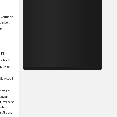
 verfügen
arkeit.
ein
 Plus.
rs hoch.
 Maß an
ie Aktie in
rrigiert.
alysten,
tums sehr
gute
stätigen.