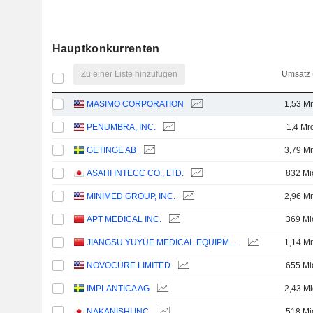
Hauptkonkurrenten
Zu einer Liste hinzufügen
Umsatz 
MASIMO CORPORATION
1,53 Mr
PENUMBRA, INC.
1,4 Mr
GETINGE AB
3,79 Mr
ASAHI INTECC CO., LTD.
832 Mi
MINIMED GROUP, INC.
2,96 Mr
APT MEDICAL INC.
369 Mi
JIANGSU YUYUE MEDICAL EQUIPMENT & SUPPLY CO., LTD.
1,14 Mr
NOVOCURE LIMITED
655 Mi
IMPLANTICA AG
2,43 Mi
NAKANISHI INC.
518 Mi