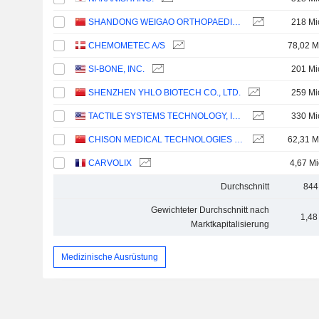
SHANDONG WEIGAO ORTHOPAEDIC DEVICE CO., LTD
218 Mi
CHEMOMETEC A/S
78,02 M
SI-BONE, INC.
201 Mi
SHENZHEN YHLO BIOTECH CO., LTD.
259 Mi
TACTILE SYSTEMS TECHNOLOGY, INC.
330 Mi
CHISON MEDICAL TECHNOLOGIES CO., LTD.
62,31 M
CARVOLIX
4,67 Mi
Durchschnitt
844
Gewichteter Durchschnitt nach
1,48
Marktkapitalisierung
Medizinische Ausrüstung