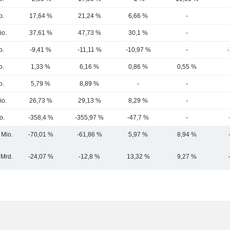
o.
17,64 %
21,24 %
6,66 %
-
io.
37,61 %
47,73 %
30,1 %
-
o.
-9,41 %
-11,11 %
-10,97 %
-
-
o.
1,33 %
6,16 %
0,86 %
0,55 %
o.
5,79 %
8,89 %
-
-
io.
26,73 %
29,13 %
8,29 %
-
o.
-358,4 %
-355,97 %
-47,7 %
-
 Mio.
-70,01 %
-61,86 %
5,97 %
8,94 %
 Mrd.
-24,07 %
-12,8 %
13,32 %
9,27 %