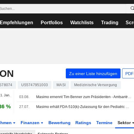
Empfehlungen
Portfolios
Watchlists
Trading
Scr
ION
Zu einer Liste hinzufügen
PDF-
578074
US5747951003
MASI
Medizinische Versorgung
 1. Jan.
03.08.
Masimo ernennt Tim Benner zum Präsidenten - Amtsantritt am 3. August 2026
36 %
27.07.
Masimo erhält FDA-510(k)-Zulassung für den Pediatric Patient State Index, der speziell auf die besondere Physiologie des kindlichen Gehirns ausgelegt ist
ehmen
Finanzen
Bewertung
Ratings
Termine
Sektor