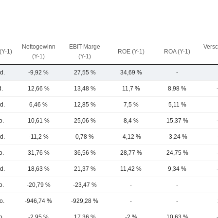
Nettogewinn
EBIT-Marge
Vers
(Y-1)
ROE (Y-1)
ROA (Y-1)
(Y-1)
(Y-1)
d.
-9,92 %
27,55 %
34,69 %
-
d.
12,66 %
13,48 %
11,7 %
8,98 %
d.
6,46 %
12,85 %
7,5 %
5,11 %
o.
10,61 %
25,06 %
8,4 %
15,37 %
d.
-11,2 %
0,78 %
-4,12 %
-3,24 %
o.
31,76 %
36,56 %
28,77 %
24,75 %
d.
18,63 %
21,37 %
11,42 %
9,34 %
o.
-20,79 %
-23,47 %
-
-
o.
-946,74 %
-929,28 %
-
-
o.
-2,95 %
17,36 %
-2 %
10,63 %