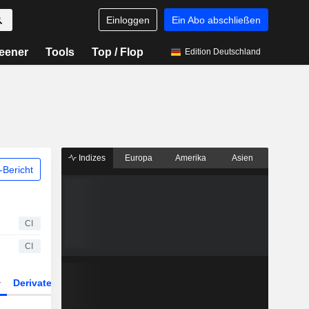
Einloggen
Ein Abo abschließen
eener
Tools
Top / Flop
Edition Deutschland
Indizes
Europa
Amerika
Asien
Bericht
CI
CI
Derivate
ETFs