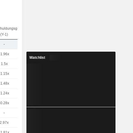
chuldungsgrad
(Y-1)
-
-1.96x
Watchlist
1.5x
-1.15x
-1.48x
-1.24x
-0.28x
-
2.97x
-1.81x