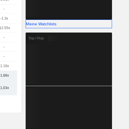
-
-1.3x
Meine Watchlists
12.55x
-
Top / Flop
-
-
-1.18x
-1,68x
-1,03x