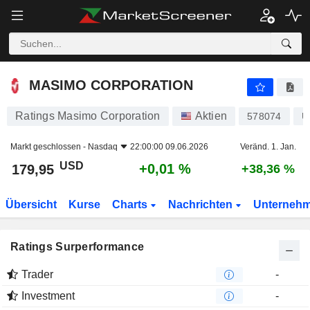
MASIMO CORPORATION
179,95
$
+0,01 %
MASIMO CORPORATION
Ratings Masimo Corporation
Aktien
578074
U
Markt geschlossen -
Nasdaq
22:00:00 09.06.2026
Veränd. 1. Jan.
USD
+0,01 %
179,95
+38,36 %
Übersicht
Kurse
Charts
Nachrichten
Unterneh
Ratings Surperformance
Trader
-
Investment
-