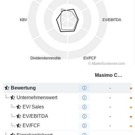
Masimo Corporation
Bewertung
-
Unternehmenswert
-
EV/ Sales
-
EV/EBITDA
-
EV/FCF
-