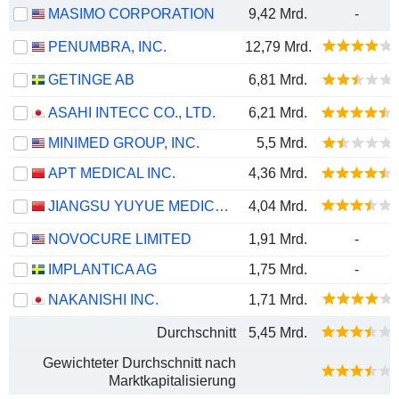
MASIMO CORPORATION
9,42 Mrd.
-
PENUMBRA, INC.
12,79 Mrd.
GETINGE AB
6,81 Mrd.
ASAHI INTECC CO., LTD.
6,21 Mrd.
MINIMED GROUP, INC.
5,5 Mrd.
APT MEDICAL INC.
4,36 Mrd.
JIANGSU YUYUE MEDICAL EQUIPMENT & SUPPLY CO., LTD.
4,04 Mrd.
NOVOCURE LIMITED
1,91 Mrd.
-
IMPLANTICA AG
1,75 Mrd.
-
NAKANISHI INC.
1,71 Mrd.
Durchschnitt
5,45 Mrd.
Gewichteter Durchschnitt nach
Marktkapitalisierung