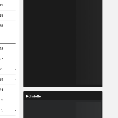
19
3,25
4,27
1,15
18
4,75
6,2
1,67
55
3,95
4,9
1,22
28
0,6
2,26
9,44
97
-5,22
0,09
16,64
25
-37,01
-50,19
78,17
,89
-24,51
-59,08
95,36
,84
-35,26
-83,08
110,94
Rohstoffe
7,5
-43,21
-474,11
1182,1
7,5
-43,21
-474,11
-50,31