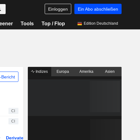
Einloggen
Ein Abo abschließen
eener
Tools
Top / Flop
Edition Deutschland
Indizes
Europa
Amerika
Asien
Bericht
CI
CI
Derivate
ETFs