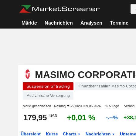
Märkte
Nachrichten
Analysen
Termine
MASIMO CORPORAT
Suspension of trading
Finanzkennzahlen Masimo Corpo
Medizinische Versorgung
Markt geschlossen -
Nasdaq
22:00:00 09.06.2026
% 5 Tage
Veränd.
179,95
+0,01 %
USD
-.--%
+38,
Übersicht
Kurse
Charts
Nachrichten
Untern