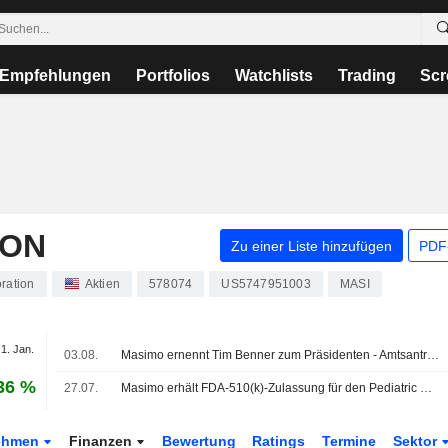
Empfehlungen
Portfolios
Watchlists
Trading
Scr
ION
Zu einer Liste hinzufügen
PDF-
ration
Aktien
578074
US5747951003
MASI
 1. Jan.
03.08.
Masimo ernennt Tim Benner zum Präsidenten - Amtsantritt am 3. August 2026
36 %
27.07.
Masimo erhält FDA-510(k)-Zulassung für den Pediatric Patient State Index, der speziell auf die besondere Physiologie des kindlichen Gehirns ausgelegt ist
ehmen
Finanzen
Bewertung
Ratings
Termine
Sektor