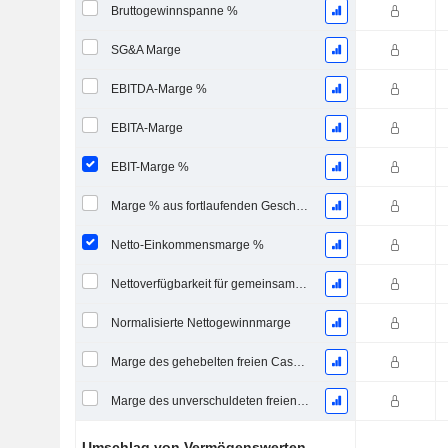
Bruttogewinnspanne %
SG&A Marge
EBITDA-Marge %
EBITA-Marge
EBIT-Marge %
Marge % aus fortlaufenden Geschäftstätigkeiten
Netto-Einkommensmarge %
Nettoverfügbarkeit für gemeinsame Marge %
Normalisierte Nettogewinnmarge
Marge des gehebelten freien Cashflows
Marge des unverschuldeten freien Cashflows
Umschlag von Vermögenswerten