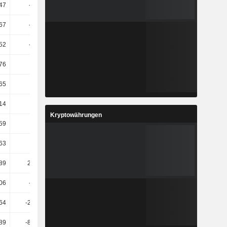
,47
-53,19
-109,32
158,5
,67
-41,92
-478,84
1176,67
52
-17,96
16,67
-4,95
76
8,78
-15,74
29
65
2,41
-5,69
5,87
14
-5,27
-13,67
-35,3
Kryptowährungen
,59
78,35
30,25
-36,43
,63
1,93
-22,93
-31,44
,89
220,07
108,71
10,9
06
-16,67
-54,55
-8,06
,64
-236,79
260,67
95,72
89
-821,98
148,21
80,13