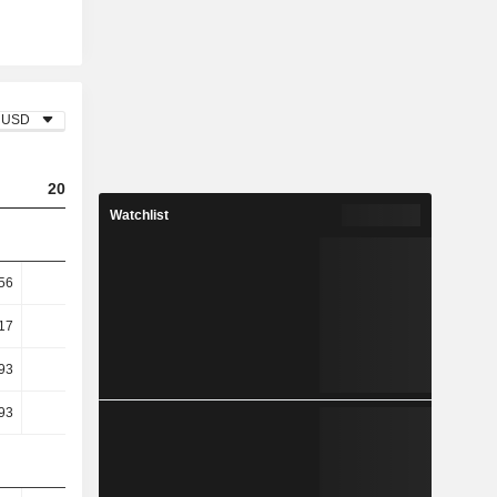
USD
2023
2024
2025
Watchlist
56
2,93
0,61
8,86
17
3,9
0,82
12,38
93
6,03
-25,23
23,43
93
6,03
-25,23
23,43