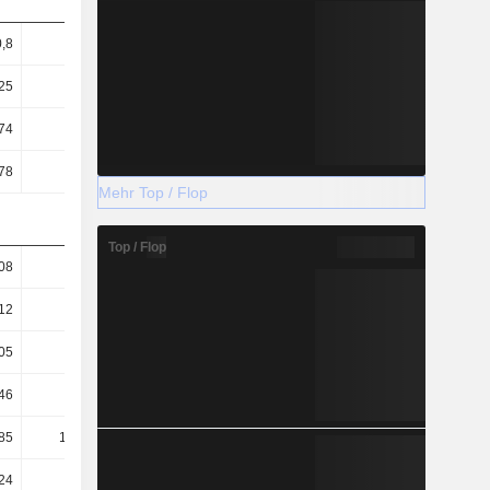
0,8
0,66
0,74
0,71
25
4,29
4,46
4,05
74
4,7
5,02
5,1
78
2
2,17
1,73
Mehr Top / Flop
Top / Flop
08
2,18
1,98
2,49
12
1,04
1,08
1,29
05
0,17
0,32
0,59
46
77,37
72,51
72,72
85
182,24
167,67
214,73
24
88,32
91,4
64,36