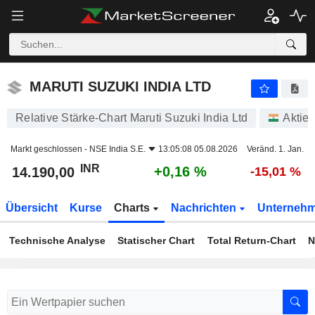
MARUTI SUZUKI INDIA LTD
14.190,00
₹
+0,16 %
MARUTI SUZUKI INDIA LTD
Relative Stärke-Chart Maruti Suzuki India Ltd
Aktie
Markt geschlossen -
NSE India S.E.
13:05:08 05.08.2026
Veränd. 1. Jan.
INR
+0,16 %
14.190,00
-15,01 %
Übersicht
Kurse
Charts
Nachrichten
Unterneh
Technische Analyse
Statischer Chart
Total Return-Chart
N