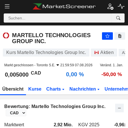
MARTELLO TECHNOLOGIES GROUP INC.
0,005000
$
0,00 %
MARTELLO TECHNOLOGIES
GROUP INC.
Kurs Martello Technologies Group Inc.
Aktien
A2
Markt geschlossen -
Toronto S.E.
21:59:59 07.08.2026
Veränd. 1. Jan.
CAD
0,00 %
0,005000
-50,00 %
Übersicht
Kurse
Charts
Nachrichten
Unterneh
Bewertung: Martello Technologies Group Inc.
Marktwert
2,92 Mio.
KGV 2025
-0,96x