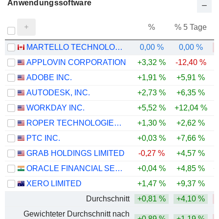
Anwendungssoftware
%
% 5 Tage
%
MARTELLO TECHNOLOGIES GROUP INC.
0,00 %
0,00 %
-
APPLOVIN CORPORATION
+3,32 %
-12,40 %
-
ADOBE INC.
+1,91 %
+5,91 %
-
AUTODESK, INC.
+2,73 %
+6,35 %
-
WORKDAY INC.
+5,52 %
+12,04 %
-
ROPER TECHNOLOGIES, INC.
+1,30 %
+2,62 %
-
PTC INC.
+0,03 %
+7,66 %
-
GRAB HOLDINGS LIMITED
-0,27 %
+4,57 %
-
ORACLE FINANCIAL SERVICES SOFTWARE LIMITED
+0,04 %
+4,85 %
+
XERO LIMITED
+1,47 %
+9,37 %
-
Durchschnitt
+0,81 %
+4,10 %
-
Gewichteter Durchschnitt nach
+0,89 %
+1,19 %
-