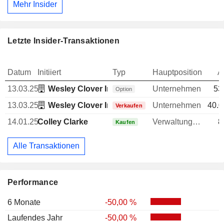
Mehr Insider
Letzte Insider-Transaktionen
Datum
Initiiert
Typ
Hauptposition
A
13.03.25
Wesley Clover International Corp.
Unternehmen
53
Option
13.03.25
Wesley Clover International Corp.
Unternehmen
40.0
Verkaufen
14.01.25
Colley Clarke
Verwaltungsratsmitglied
8
Kaufen
Alle Transaktionen
Performance
6 Monate
-50,00 %
Laufendes Jahr
-50,00 %