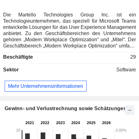
Die Martello Technologies Group Inc. ist ein
Technologieunternehmen, das speziell für Microsoft Teams
entwickelte Lösungen für das User Experience Management
anbietet. Zu den Geschäftsbereichen des Unternehmens
gehören „Modern Workplace Optimization“ und „Mitel“. Der
Geschäftsbereich „Modern Workplace Optimization“ umfasst
Vantage DX (die Softwarelösung des Unternehmens zur
Beschäftigte
29
umfassenden Leistungsüberwachung von Microsoft 365 und
Teams) sowie ältere Softwareprodukte (darunter Gizmo, iQ,
Sektor
Software
LiveMaps und Domino). Das Segment „Mitel“ umfasst das
Produkt „Mitel Performance Analytics“ (MPA), eine vom
Unternehmen entwickelte Software, die von Mitel an seine
Mehr Unternehmensinformationen
Vertriebspartner und Unternehmenskunden verkauft wird,
um die Leistung von Mitel-UC-Lösungen zu überwachen
und zu verwalten. Das Produktportfolio umfasst
abonnementbasierte Angebote und den Verkauf von
Gewinn- und Verlustrechnung sowie Schätzungen
Softwarelizenzen, einschließlich der Bereitstellung von
Lizenzen sowie Wartung und Support für bestimmte ältere
Softwareprodukte. Darüber hinaus bietet das Unternehmen
professionelle Dienstleistungen im Zusammenhang mit der
Testphase und der Bereitstellung bestimmter