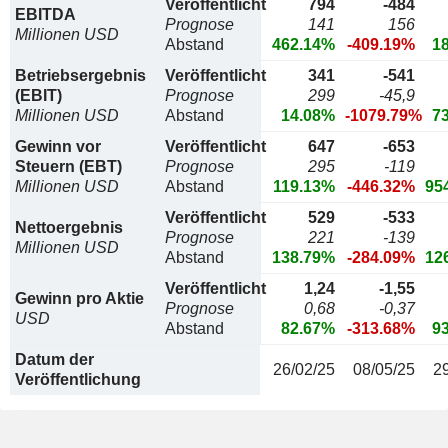
Veröffentlicht
794
-484
EBITDA
Prognose
141
156
Millionen USD
Abstand
462.14%
-409.19%
1
Betriebsergebnis
Veröffentlicht
341
-541
(EBIT)
Prognose
299
-45,9
Millionen USD
Abstand
14.08%
-1079.79%
7
Gewinn vor
Veröffentlicht
647
-653
Steuern (EBT)
Prognose
295
-119
Millionen USD
Abstand
119.13%
-446.32%
95
Veröffentlicht
529
-533
Nettoergebnis
Prognose
221
-139
Millionen USD
Abstand
138.79%
-284.09%
12
Veröffentlicht
1,24
-1,55
Gewinn pro Aktie
Prognose
0,68
-0,37
USD
Abstand
82.67%
-313.68%
9
Datum der
26/02/25
08/05/25
2
Veröffentlichung