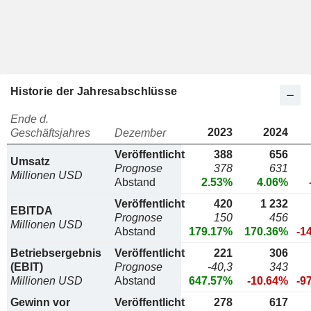
Historie der Jahresabschlüsse
Ende d.
2023
2024
Geschäftsjahres
Dezember
Veröffentlicht
388
656
Umsatz
Prognose
378
631
Millionen USD
Abstand
2.53%
4.06%
Veröffentlicht
420
1 232
EBITDA
Prognose
150
456
Millionen USD
Abstand
179.17%
170.36%
-1
Betriebsergebnis
Veröffentlicht
221
306
(EBIT)
Prognose
-40,3
343
Millionen USD
Abstand
647.57%
-10.64%
-9
Gewinn vor
Veröffentlicht
278
617