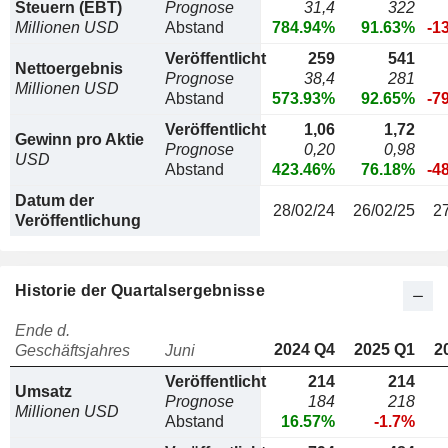
Steuern (EBT)
Prognose
31,4
322
Millionen USD
Abstand
784.94%
91.63%
-1
Veröffentlicht
259
541
Nettoergebnis
Prognose
38,4
281
Millionen USD
Abstand
573.93%
92.65%
-7
Veröffentlicht
1,06
1,72
Gewinn pro Aktie
Prognose
0,20
0,98
USD
Abstand
423.46%
76.18%
-4
Datum der
28/02/24
26/02/25
2
Veröffentlichung
Historie der Quartalsergebnisse
Ende d.
2024 Q4
2025 Q1
2
Geschäftsjahres
Juni
Veröffentlicht
214
214
Umsatz
Prognose
184
218
Millionen USD
Abstand
16.57%
-1.7%