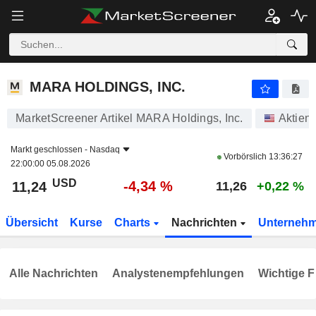
MARA HOLDINGS, INC.
11,24
$
-4,34 %
MARA HOLDINGS, INC.
MarketScreener Artikel MARA Holdings, Inc.
Aktien
Markt geschlossen -
Nasdaq
Vorbörslich
13:36:27
22:00:00 05.08.2026
USD
-4,34 %
11,24
11,26
+0,22 %
Übersicht
Kurse
Charts
Nachrichten
Unterneh
Alle Nachrichten
Analystenempfehlungen
Wichtige F