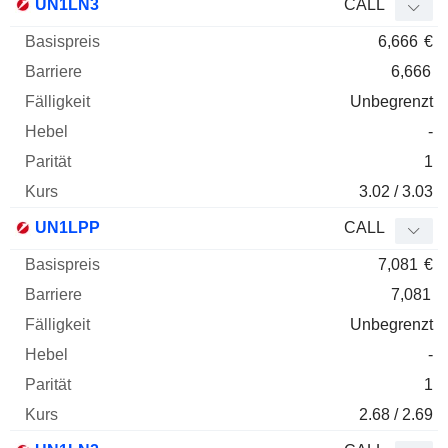
UN1LN3
CALL
6,666
€
6,666
Unbegrenzt
-
1
3.02 / 3.03
UN1LPP
CALL
7,081
€
7,081
Unbegrenzt
-
1
2.68 / 2.69