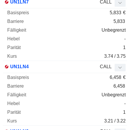
UN1LN7
CALL
5,833
€
5,833
Unbegrenzt
-
1
3.74 / 3.75
UN1LN4
CALL
6,458
€
6,458
Unbegrenzt
-
1
3.21 / 3.22