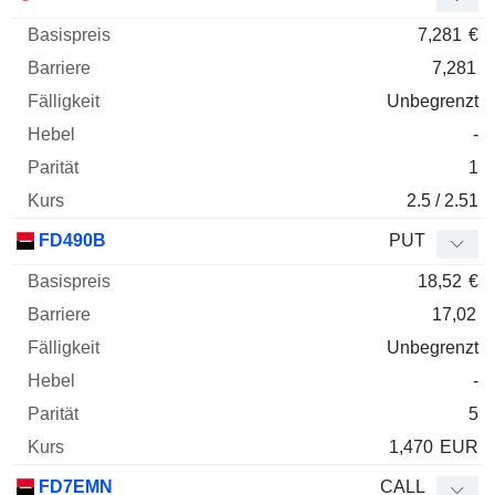
7,281
€
7,281
Unbegrenzt
-
1
2.5 / 2.51
FD490B
PUT
18,52
€
17,02
Unbegrenzt
-
5
1,470
EUR
FD7EMN
CALL