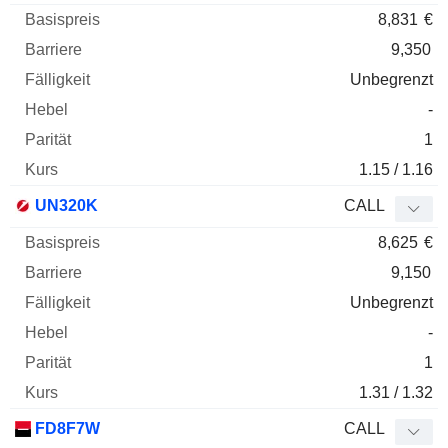
8,831
€
9,350
Unbegrenzt
-
1
1.15 / 1.16
UN320K
CALL
8,625
€
9,150
Unbegrenzt
-
1
1.31 / 1.32
FD8F7W
CALL