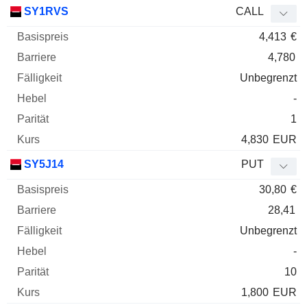
Basispreis
Barriere
Fälligkeit
Elastizität
SY1RVS
CALL
WKN
Typ
Paritä
4,413
€
4,780
Unbegrenzt
-
1
4,830
EUR
SY5J14
PUT
30,80
€
28,41
Unbegrenzt
-
10
1,800
EUR