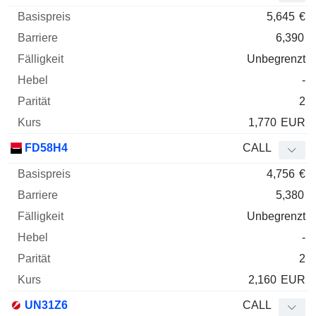
5,645
€
6,390
Unbegrenzt
-
2
1,770
EUR
FD58H4
CALL
4,756
€
5,380
Unbegrenzt
-
2
2,160
EUR
UN31Z6
CALL