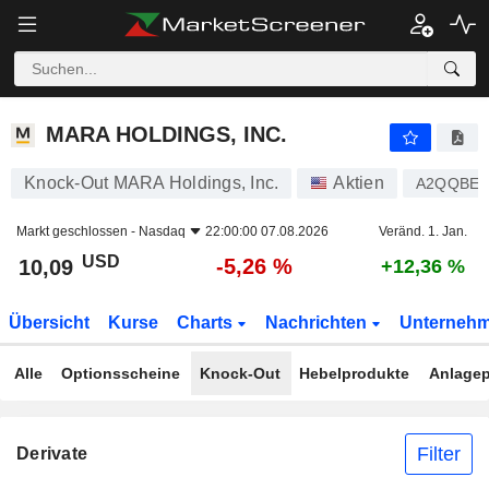
MARA HOLDINGS, INC.
10,09
$
-5,26 %
MARA HOLDINGS, INC.
Knock-Out MARA Holdings, Inc.
Aktien
A2QQBE
Markt geschlossen -
Nasdaq
22:00:00 07.08.2026
Veränd. 1. Jan.
USD
-5,26 %
10,09
+12,36 %
Übersicht
Kurse
Charts
Nachrichten
Unterneh
Alle
Optionsscheine
Knock-Out
Hebelprodukte
Anlagep
Filter
Derivate