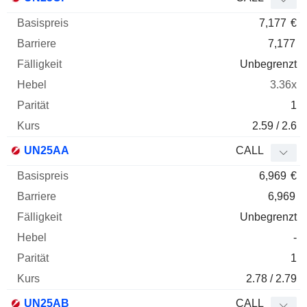
7,177
€
7,177
Unbegrenzt
3.36x
1
2.59 / 2.6
UN25AA
CALL
6,969
€
6,969
Unbegrenzt
-
1
2.78 / 2.79
UN25AB
CALL