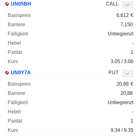
UN05BH
CALL
6,612
€
7,150
Unbegrenzt
-
1
3.05 / 3.06
UN0Y7A
PUT
20,88
€
20,88
Unbegrenzt
-
1
9.34 / 9.35