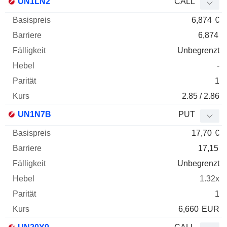
UN1LN2
CALL
6,874
€
6,874
Unbegrenzt
-
1
2.85 / 2.86
UN1N7B
PUT
17,70
€
17,15
Unbegrenzt
1.32x
1
6,660
EUR