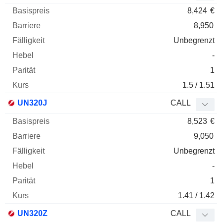
8,424
€
8,950
Unbegrenzt
-
1
1.5 / 1.51
UN320J
CALL
8,523
€
9,050
Unbegrenzt
-
1
1.41 / 1.42
UN320Z
CALL