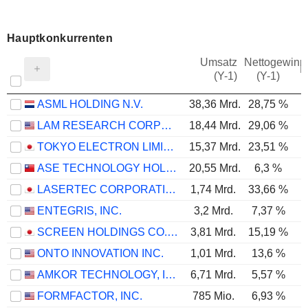
Hauptkonkurrenten
Umsatz
Nettogewinn
M
(Y-1)
(Y-1)
ASML HOLDING N.V.
38,36 Mrd.
28,75 %
LAM RESEARCH CORPORATION
18,44 Mrd.
29,06 %
TOKYO ELECTRON LIMITED
15,37 Mrd.
23,51 %
ASE TECHNOLOGY HOLDING CO., LTD.
20,55 Mrd.
6,3 %
LASERTEC CORPORATION
1,74 Mrd.
33,66 %
ENTEGRIS, INC.
3,2 Mrd.
7,37 %
SCREEN HOLDINGS CO., LTD.
3,81 Mrd.
15,19 %
ONTO INNOVATION INC.
1,01 Mrd.
13,6 %
AMKOR TECHNOLOGY, INC.
6,71 Mrd.
5,57 %
FORMFACTOR, INC.
785 Mio.
6,93 %