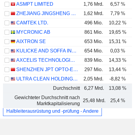
ASMPT LIMITED
1,76 Mrd.
6,57 %
ZHEJIANG JINGSHENG MECHANICAL & ELECTRICAL CO., LTD.
1,62 Mrd.
7,79 %
CAMTEK LTD.
496 Mio.
10,22 %
MYCRONIC AB
861 Mio.
19,65 %
AIXTRON SE
653 Mio.
15,31 %
KULICKE AND SOFFA INDUSTRIES, INC.
654 Mio.
0,03 %
AXCELIS TECHNOLOGIES, INC.
839 Mio.
14,33 %
SHENZHEN JPT OPTO-ELECTRONICS CO., LTD.
297 Mio.
13,44 %
ULTRA CLEAN HOLDINGS, INC.
2,05 Mrd.
-8,82 %
Durchschnitt
6,27 Mrd.
13,08 %
Gewichteter Durchschnitt nach
25,48 Mrd.
25,4 %
Marktkapitalisierung
Halbleiterausrüstung und -prüfung - Andere