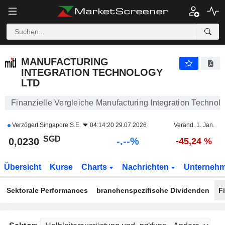
-.-
MANUFACTURING INTEGRATION TECHNOLOGY LTD
0,0230
$
-
%
MANUFACTURING
INTEGRATION TECHNOLOGY
LTD
Finanzielle Vergleiche Manufacturing Integration Technolo
Verzögert
Singapore S.E.
04:14:20 29.07.2026
Veränd. 1. Jan.
SGD
-.--%
0,0230
-45,24 %
Übersicht
Kurse
Charts
Nachrichten
Unterneh
Sektorale Performances
branchenspezifische Dividenden
F