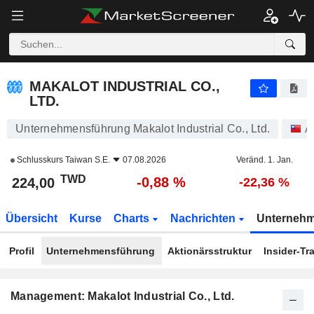
MAKALOT INDUSTRIAL CO., LTD.
224,00
NT$
-0,88 %
MAKALOT INDUSTRIAL CO.,
LTD.
Unternehmensführung Makalot Industrial Co., Ltd.
A
Schlusskurs
Taiwan S.E.
07.08.2026
Veränd. 1. Jan.
TWD
-0,88 %
224,00
-22,36 %
Übersicht
Kurse
Charts
Nachrichten
Unterneh
Profil
Unternehmensführung
Aktionärsstruktur
Insider-Tr
Management: Makalot Industrial Co., Ltd.