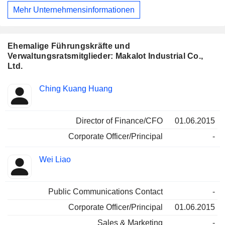
Vereinigten Staaten, wobei das Unternehmen auch in
Mehr Unternehmensinformationen
anderen Regionen vertreten ist.
Ehemalige Führungskräfte und
Verwaltungsratsmitglieder: Makalot Industrial Co.,
Ltd.
Besetzte
Ching Kuang Huang
Insider
Positionen
Director of Finance/CFO
01.06.2015
Corporate Officer/Principal
-
Wei Liao
Public Communications Contact
-
Corporate Officer/Principal
01.06.2015
Sales & Marketing
-