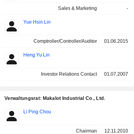
Sales & Marketing
-
Yue Hsin Lin
Comptroller/Controller/Auditor
01.06.2015
Heng Yu Lin
Investor Relations Contact
01.07.2007
Verwaltungsrat: Makalot Industrial Co., Ltd.
Verwaltungsratsmitglied
Ausschüsse
Li Ping Chou
Chairman
12.11.2010