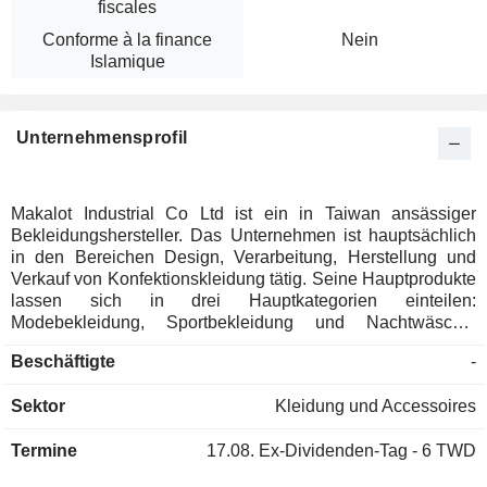
fiscales
Conforme à la finance
Nein
Islamique
Unternehmensprofil
Makalot Industrial Co Ltd ist ein in Taiwan ansässiger
Bekleidungshersteller. Das Unternehmen ist hauptsächlich
in den Bereichen Design, Verarbeitung, Herstellung und
Verkauf von Konfektionskleidung tätig. Seine Hauptprodukte
lassen sich in drei Hauptkategorien einteilen:
Modebekleidung, Sportbekleidung und Nachtwäsche,
darunter Hosen, Shorts, T-Shirts, Kleider, Hemden,
Beschäftigte
-
Unterwäsche, Nachtwäsche, Sportanzüge und Jacken. Das
Unternehmen ist zudem im Stoffhandel tätig und bietet
Sektor
Kleidung und Accessoires
Dienstleistungen an, die Materialentwicklung,
Lieferantenmanagement, Stilgestaltung, Produktion,
Termine
17.08.
Ex-Dividenden-Tag - 6 TWD
Forschung und Entwicklung sowie Logistik und Vertrieb
umfassen. Seine Hauptabsatzmärkte sind Taiwan und die