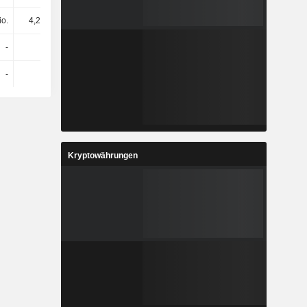
io.
4,29 Mio.
-13,57 Mio.
-1,03 Mio.
-
-
-
-
-
-
-
-
Kryptowährungen