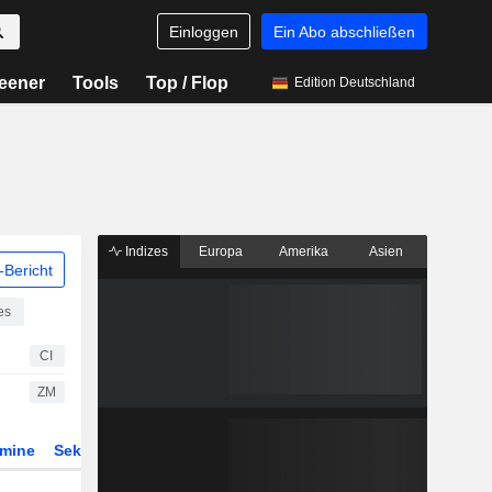
Einloggen
Ein Abo abschließen
eener
Tools
Top / Flop
Edition Deutschland
Indizes
Europa
Amerika
Asien
Bericht
es
CI
ZM
rmine
Sektor
ETFs