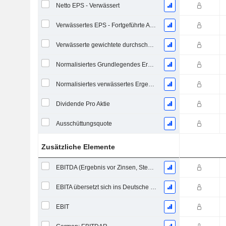
Netto EPS - Verwässert
Verwässertes EPS - Fortgeführte Aktivitäten
Verwässerte gewichtete durchschnittliche ausstehende Aktien
Normalisiertes Grundlegendes Ergebnis je Aktie
Normalisiertes verwässertes Ergebnis pro Aktie
Dividende Pro Aktie
Ausschüttungsquote
Zusätzliche Elemente
EBITDA (Ergebnis vor Zinsen, Steuern, Abschreibungen auf immaterielle Vermögenswerte und Sachanlagen)
EBITA übersetzt sich ins Deutsche als "Ergebnis vor Zinsen, Steuern und Abschreibungen".
EBIT