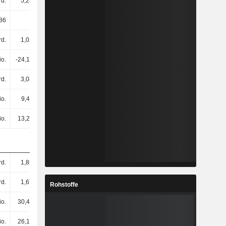
rd.
5,28 Mrd.
5,76 Mrd.
5,2 Mrd.
86
19,74
20,42
20,09
rd.
1,02 Mrd.
1,07 Mrd.
921 Mio.
io.
-24,13 Mio.
-1,58 Mio.
1,32 Mio.
rd.
3,08 Mrd.
3,19 Mrd.
2,78 Mrd.
io.
9,48 Mio.
12,39 Mio.
23,28 Mio.
io.
13,27 Mio.
11,69 Mio.
9,56 Mio.
rd.
1,85 Mrd.
1,95 Mrd.
2,02 Mrd.
rd.
1,67 Mrd.
1,75 Mrd.
1,86 Mrd.
Rohstoffe
io.
30,43 Mio.
33,89 Mio.
47,27 Mio.
io.
26,14 Mio.
47,45 Mio.
48,3 Mio.