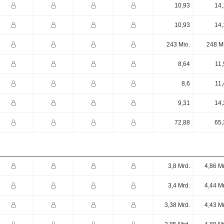
10,93
14,
10,93
14,
243 Mio.
248 M
8,64
11,
8,6
11,
9,31
14,
72,88
65,
3,8 Mrd.
4,86 M
3,4 Mrd.
4,44 M
3,38 Mrd.
4,43 M