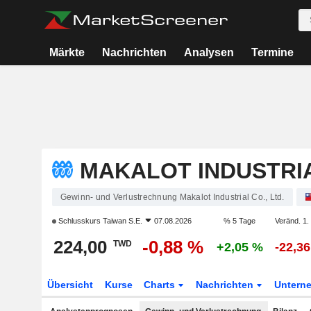
Märkte
Nachrichten
Analysen
Termine
MAKALOT INDUSTRIAL
Gewinn- und Verlustrechnung Makalot Industrial Co., Ltd.
Schlusskurs
Taiwan S.E.
07.08.2026
% 5 Tage
Veränd. 1.
224,00
-0,88 %
TWD
+2,05 %
-22,3
Übersicht
Kurse
Charts
Nachrichten
Untern