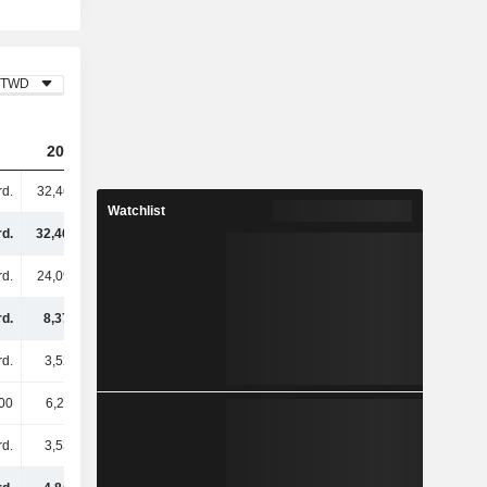
TWD
2023
2024
2025
rd.
32,46 Mrd.
35,52 Mrd.
34,43 Mrd.
Watchlist
rd.
32,46 Mrd.
35,52 Mrd.
34,43 Mrd.
rd.
24,09 Mrd.
26,53 Mrd.
25,86 Mrd.
rd.
8,37 Mrd.
8,99 Mrd.
8,56 Mrd.
rd.
3,52 Mrd.
3,7 Mrd.
3,88 Mrd.
00
6,26 Mio.
-8,53 Mio.
1,13 Mio.
rd.
3,53 Mrd.
3,69 Mrd.
3,88 Mrd.