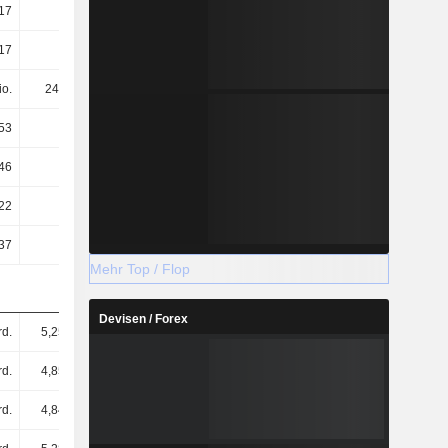
17
16,11
16,61
14,59
17
16,11
16,61
14,59
io.
248 Mio.
248 Mio.
248 Mio.
53
12,47
12,91
11,27
46
12,42
12,85
11,23
22
16,08
17,1
15
37
87,87
137,53
109,9
Mehr Top / Flop
Devisen / Forex
rd.
5,25 Mrd.
5,72 Mrd.
5,15 Mrd.
rd.
4,85 Mrd.
5,31 Mrd.
4,69 Mrd.
rd.
4,84 Mrd.
5,3 Mrd.
4,68 Mrd.