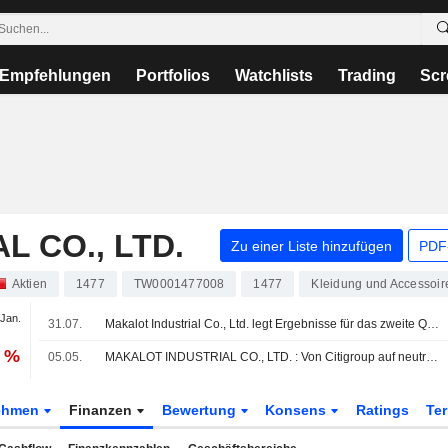
Empfehlungen
Portfolios
Watchlists
Trading
Scr
 CO., LTD.
Zu einer Liste hinzufügen
PDF-
Aktien
1477
TW0001477008
1477
Kleidung und Accessoir
 Jan.
31.07.
Makalot Industrial Co., Ltd. legt Ergebnisse für das zweite Quartal und die ersten sechs Monate bis zum 30. Juni 2026 vor
6 %
05.05.
MAKALOT INDUSTRIAL CO., LTD. : Von Citigroup auf neutral herabgestuft
ehmen
Finanzen
Bewertung
Konsens
Ratings
Te