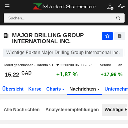
MAJOR DRILLING GROUP INTERNATIONAL INC.
15,22
$
+1,87 %
MAJOR DRILLING GROUP
INTERNATIONAL INC.
Wichtige Fakten Major Drilling Group International Inc.
Markt geschlossen -
Toronto S.E.
22:00:00 06.08.2026
Veränd. 1. Jan.
CAD
+1,87 %
15,22
+17,98 %
Übersicht
Kurse
Charts
Nachrichten
Unterneh
Alle Nachrichten
Analystenempfehlungen
Wichtige F