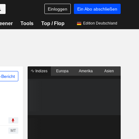
Einloggen
Ein Abo abschließen
eener
Tools
Top / Flop
Edition Deutschland
Indizes
Europa
Amerika
Asien
Bericht
MT