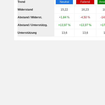
Trend
Neutral
Fallend
Anst
Widerstand
15,22
16,23
1
Abstand / Widerst.
+1,84 %
-4,50 %
-14
Abstand / Unterstützg.
+13,97 %
+13,97 %
+17
Unterstützung
13,6
13,6
1