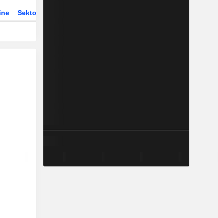
ine
Sektor
Derivate
ETFs