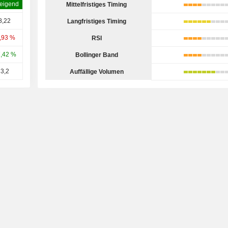
eigend
Mittelfristiges Timing
8,22
Langfristiges Timing
,93 %
RSI
,42 %
Bollinger Band
3,2
Auffällige Volumen