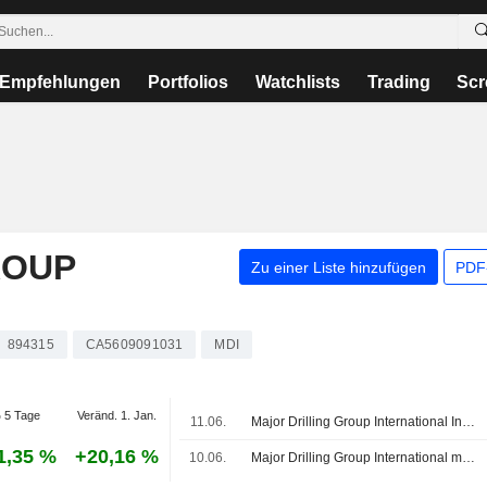
Empfehlungen
Portfolios
Watchlists
Trading
Scr
ROUP
Zu einer Liste hinzufügen
PDF-
894315
CA5609091031
MDI
 5 Tage
Veränd. 1. Jan.
11.06.
Major Drilling Group International Inc., Q4 2026 Earnings Call, Jun 11, 2026
1,35 %
+20,16 %
10.06.
Major Drilling Group International meldet Gewinn- und Umsatzplus im vierten Quartal