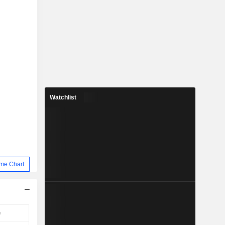
Watchlist
me Chart