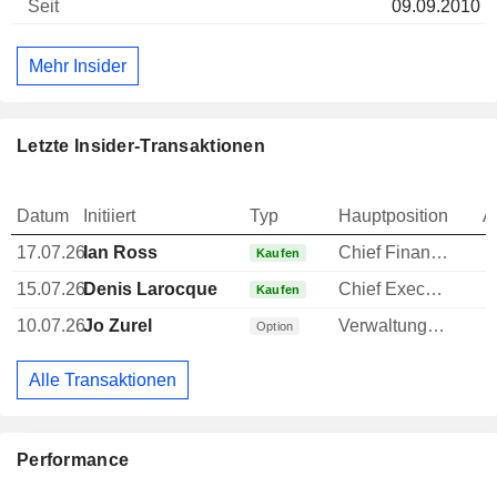
09.09.2010
Mehr Insider
Letzte Insider-Transaktionen
Datum
Initiiert
Typ
Hauptposition
A
17.07.26
Ian Ross
Chief Financial Officer (CFO)
Kaufen
15.07.26
Denis Larocque
Chief Executive Officer (CEO)
Kaufen
10.07.26
Jo Zurel
Verwaltungsratsmitglied
Option
Alle Transaktionen
Performance