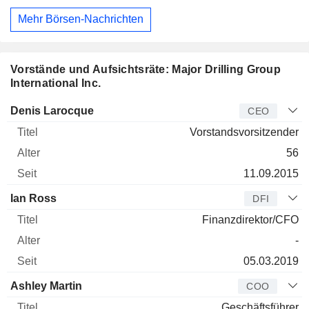
Mehr Börsen-Nachrichten
Vorstände und Aufsichtsräte: Major Drilling Group
International Inc.
Manager
Titel
Alter
Seit
Denis Larocque
CEO
Vorstandsvorsitzender
56
11.09.2015
Ian Ross
DFI
Finanzdirektor/CFO
-
05.03.2019
Ashley Martin
COO
Geschäftsführer