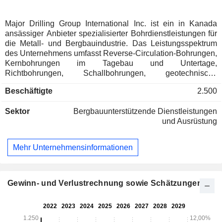
Major Drilling Group International Inc. ist ein in Kanada
ansässiger Anbieter spezialisierter Bohrdienstleistungen für
die Metall- und Bergbauindustrie. Das Leistungsspektrum
des Unternehmens umfasst Reverse-Circulation-Bohrungen,
Kernbohrungen im Tagebau und Untertage,
Richtbohrungen, Schallbohrungen, geotechnische
Bohrungen, Umweltbohrungen, Brunnenbohrungen,
Beschäftigte
2.500
Kohleflözgasbohrungen, Flachgasbohrungen, Untertage-
Schlagbohrungen/Langlochbohrungen sowie Bohr- und
Sektor
Bergbauunterstützende Dienstleistungen
Sprengarbeiten im Tagebau, verbunden mit der
und Ausrüstung
kontinuierlichen Weiterentwicklung und Optimierung seines
Angebots an daten- und technologiegestützten
Innovationsdienstleistungen. Die Dienstleistungen im
Mehr Unternehmensinformationen
Bereich der Mineralienbohrungen lassen sich in
Spezialbohrungen, konventionelle Bohrungen und
Untertagebohrungen unterteilen. Das Unternehmen bedient
zwei Kundengruppen: junge Explorationsunternehmen
Gewinn- und Verlustrechnung sowie Schätzungen
sowie ein breit gefächertes Portfolio an etablierten und
mittelständischen Unternehmen, für die das Unternehmen
Explorationsbohrungen auf neuen Standorten und/oder
Bohrungen in bestehenden Bergwerken durchführt. Es