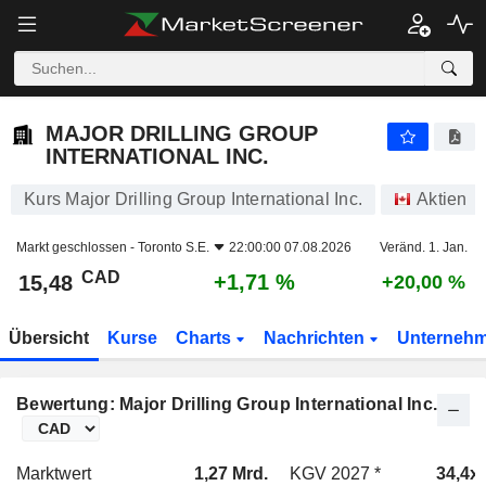
MAJOR DRILLING GROUP INTERNATIONAL INC.
15,48
$
+1,71 %
MAJOR DRILLING GROUP
INTERNATIONAL INC.
Kurs Major Drilling Group International Inc.
Aktien
Markt geschlossen -
Toronto S.E.
22:00:00 07.08.2026
Veränd. 1. Jan.
CAD
+1,71 %
15,48
+20,00 %
Übersicht
Kurse
Charts
Nachrichten
Unterneh
Bewertung: Major Drilling Group International Inc.
Marktwert
1,27 Mrd.
KGV 2027 *
34,4x