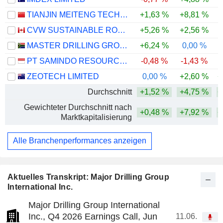
TIANJIN MEITENG TECHNOLOGY CO., LTD
+1,63 %
+8,81 %
-
CVW SUSTAINABLE ROYALTIES INC.
+5,26 %
+2,56 %
-
MASTER DRILLING GROUP LIMITED
+6,24 %
0,00 %
PT SAMINDO RESOURCES TBK
-0,48 %
-1,43 %
-
ZEOTECH LIMITED
0,00 %
+2,60 %
+
Durchschnitt
+1,52 %
+4,75 %
+
Gewichteter Durchschnitt nach
+0,48 %
+7,92 %
+
Marktkapitalisierung
Alle Branchenperformances anzeigen
Aktuelles Transkript: Major Drilling Group
International Inc.
Major Drilling Group International
Inc., Q4 2026 Earnings Call, Jun
11.06.