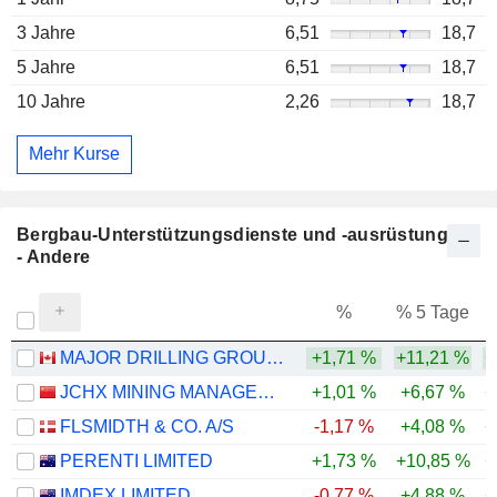
3 Jahre
6,51
18,7
5 Jahre
6,51
18,7
10 Jahre
2,26
18,7
Mehr Kurse
Bergbau-Unterstützungsdienste und -ausrüstung
- Andere
%
% 5 Tage
%
MAJOR DRILLING GROUP INTERNATIONAL INC.
+1,71 %
+11,21 %
+
JCHX MINING MANAGEMENT CO.,LTD.
+1,01 %
+6,67 %
+
FLSMIDTH & CO. A/S
-1,17 %
+4,08 %
+
PERENTI LIMITED
+1,73 %
+10,85 %
+
IMDEX LIMITED
-0,77 %
+4,88 %
+