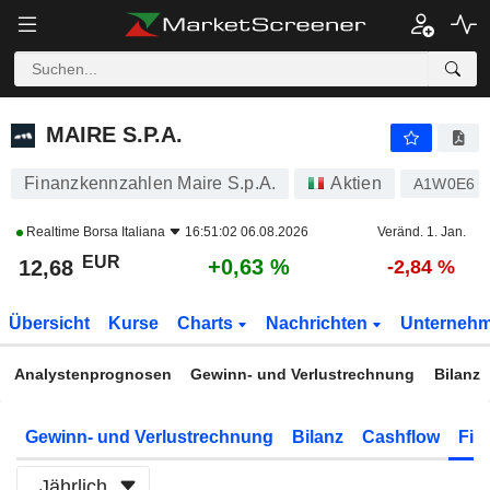
MAIRE S.P.A.
12,68
€
+0,63 %
MAIRE S.P.A.
Finanzkennzahlen Maire S.p.A.
Aktien
A1W0E6
Realtime
Borsa Italiana
16:51:02 06.08.2026
Veränd. 1. Jan.
EUR
+0,63 %
12,68
-2,84 %
Übersicht
Kurse
Charts
Nachrichten
Unterneh
Analystenprognosen
Gewinn- und Verlustrechnung
Bilanz
Gewinn- und Verlustrechnung
Bilanz
Cashflow
Fin
Jährlich