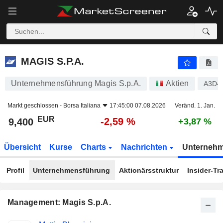
MAGIS S.P.A.
9,400
€
-2,59 %
MAGIS S.P.A.
Unternehmensführung Magis S.p.A.
Aktien
A3D4
Markt geschlossen -
Borsa Italiana
17:45:00 07.08.2026
Veränd. 1. Jan.
EUR
-2,59 %
9,400
+3,87 %
Übersicht
Kurse
Charts
Nachrichten
Unterneh
Profil
Unternehmensführung
Aktionärsstruktur
Insider-Tr
Management: Magis S.p.A.
Besetzte