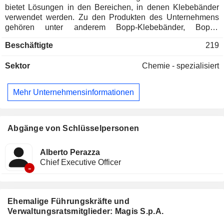
bietet Lösungen in den Bereichen, in denen Klebebänder
verwendet werden. Zu den Produkten des Unternehmens
gehören unter anderem Bopp-Klebebänder, Bopet-
Klebebänder, Kanalklebebänder, Krepp-Klebebänder,
Beschäftigte
219
Mopp-Klebebänder und Spezialitäten wie ablösbare
Klebebänder oder Gefrierklebebänder.
Sektor
Chemie - spezialisiert
Mehr Unternehmensinformationen
Abgänge von Schlüsselpersonen
Alberto Perazza
Chief Executive Officer
-
Ehemalige Führungskräfte und
Verwaltungsratsmitglieder: Magis S.p.A.