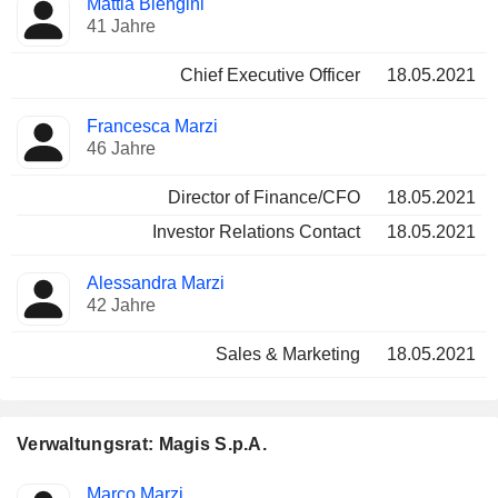
Mattia Blengini
Manager
Positionen
41 Jahre
Chief Executive Officer
18.05.2021
Francesca Marzi
46 Jahre
Director of Finance/CFO
18.05.2021
Investor Relations Contact
18.05.2021
Alessandra Marzi
42 Jahre
Sales & Marketing
18.05.2021
Verwaltungsrat: Magis S.p.A.
Verwaltungsratsmitglied
Ausschüsse
Marco Marzi