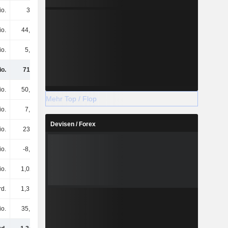
io.
30 Mio.
32,8 Mio.
30,6 Mio.
io.
44,1 Mio.
40,9 Mio.
30 Mio.
io.
5,7 Mio.
5,1 Mio.
9,4 Mio.
io.
710 Mio.
706 Mio.
680 Mio.
io.
50,6 Mio.
50,6 Mio.
50,6 Mio.
Mehr Top / Flop
io.
7,6 Mio.
7,6 Mio.
7,6 Mio.
Devisen / Forex
io.
234 Mio.
173 Mio.
123 Mio.
io.
-8,3 Mio.
-8,2 Mio.
-9,4 Mio.
io.
1,02 Mrd.
1,1 Mrd.
1,12 Mrd.
rd.
1,31 Mrd.
1,32 Mrd.
1,29 Mrd.
io.
35,7 Mio.
31,5 Mio.
15,9 Mio.