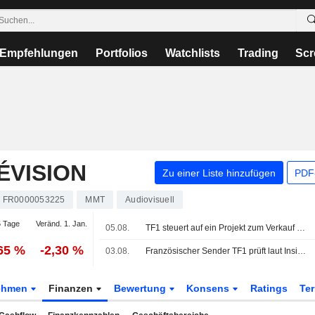
Empfehlungen
Portfolios
Watchlists
Trading
Scr
ÉVISION
Zu einer Liste hinzufügen
PDF-
FR0000053225
MMT
Audiovisuell
 Tage
Veränd. 1. Jan.
05.08.
TF1 steuert auf ein Projekt zum Verkauf von Studio TF1 zu
,65 %
-2,30 %
03.08.
Französischer Sender TF1 prüft laut Insidern Verkauf der Produktionssparte Studio TF1
ehmen
Finanzen
Bewertung
Konsens
Ratings
Te