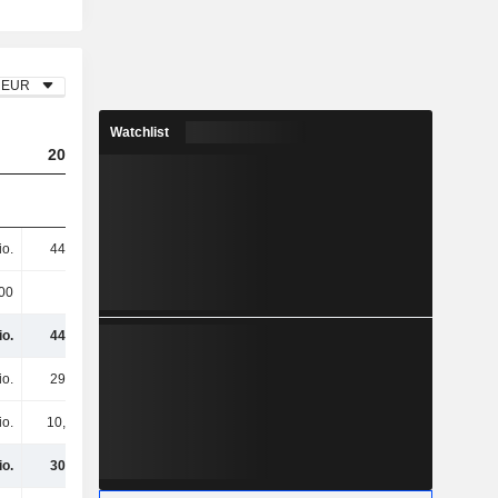
EUR
Watchlist
2023
2024
2025
io.
444 Mio.
332 Mio.
216 Mio.
00
1 Mio.
400.000
300.000
io.
445 Mio.
332 Mio.
216 Mio.
io.
294 Mio.
272 Mio.
259 Mio.
io.
10,7 Mio.
10,3 Mio.
15,2 Mio.
io.
305 Mio.
282 Mio.
274 Mio.