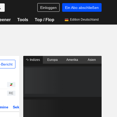
Einloggen
Ein Abo abschließen
eener
Tools
Top / Flop
Edition Deutschland
Indizes
Europa
Amerika
Asien
Bericht
RE
rmine
Sektor
Derivate