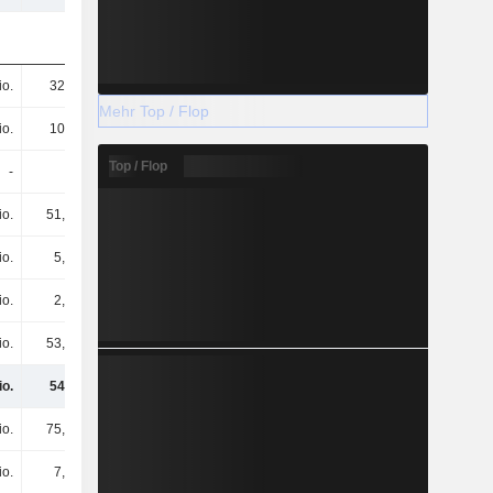
io.
329 Mio.
342 Mio.
308 Mio.
Mehr Top / Flop
io.
106 Mio.
96,9 Mio.
98,6 Mio.
Top / Flop
-
-
-
-
io.
51,1 Mio.
2,9 Mio.
80,1 Mio.
io.
5,1 Mio.
8 Mio.
7,7 Mio.
io.
2,4 Mio.
200.000
1 Mio.
io.
53,8 Mio.
83,7 Mio.
96,6 Mio.
io.
547 Mio.
534 Mio.
592 Mio.
io.
75,2 Mio.
79,3 Mio.
4,2 Mio.
io.
7,4 Mio.
13,7 Mio.
13,5 Mio.