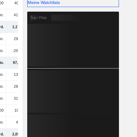
Meine Watchlists
00
400.000
800.000
600.000
io.
419 Mio.
506 Mio.
571 Mio.
Top / Flop
rd.
1,17 Mrd.
1,12 Mrd.
1,06 Mrd.
io.
299 Mio.
331 Mio.
308 Mio.
io.
-201 Mio.
-221 Mio.
-206 Mio.
io.
97,5 Mio.
110 Mio.
103 Mio.
io.
134 Mio.
139 Mio.
152 Mio.
io.
288 Mio.
305 Mio.
306 Mio.
io.
316 Mio.
326 Mio.
279 Mio.
00
100.000
300.000
500.000
io.
46 Mio.
57,3 Mio.
85,2 Mio.
rd.
2,05 Mrd.
2,06 Mrd.
1,99 Mrd.