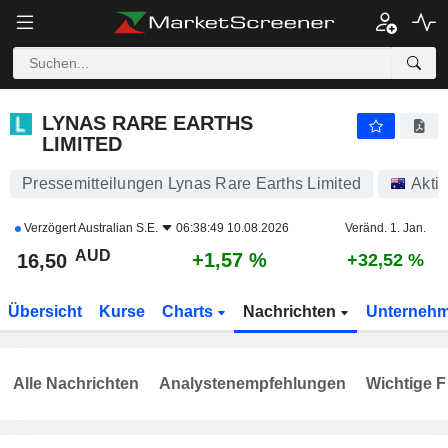
LYNAS RARE EARTHS LIMITED
16,50
$
+1,57 %
LYNAS RARE EARTHS
LIMITED
Pressemitteilungen Lynas Rare Earths Limited
Akti
Verzögert
Australian S.E.
06:38:49 10.08.2026
Veränd. 1. Jan.
AUD
+1,57 %
16,50
+32,52 %
Übersicht
Kurse
Charts
Nachrichten
Unterneh
Alle Nachrichten
Analystenempfehlungen
Wichtige F