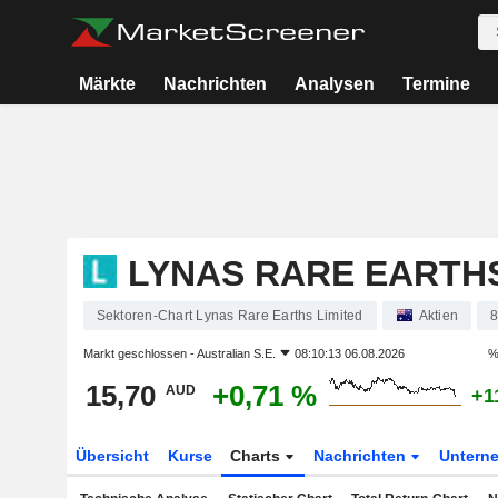
Märkte
Nachrichten
Analysen
Termine
LYNAS RARE EARTHS
Sektoren-Chart Lynas Rare Earths Limited
Aktien
Markt geschlossen -
Australian S.E.
08:10:13 06.08.2026
%
15,70
+0,71 %
AUD
+1
Übersicht
Kurse
Charts
Nachrichten
Untern