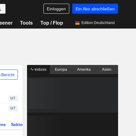
Einloggen
Ein Abo abschließen
eener
Tools
Top / Flop
Edition Deutschland
Indizes
Europa
Amerika
Asien
Bericht
MT
MT
ine
Sektor
Derivate
ETFs