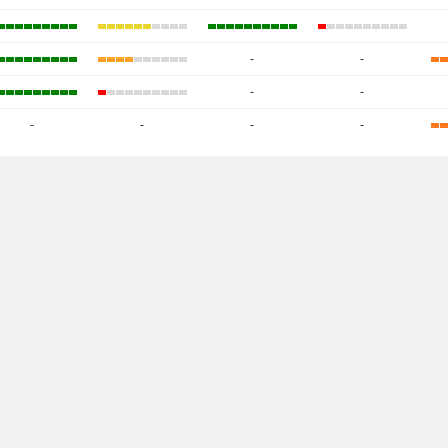
-
-
-
-
-
-
-
-