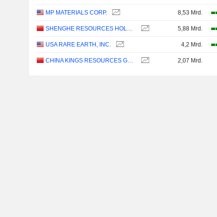
MP MATERIALS CORP.
8,53 Mrd.
SHENGHE RESOURCES HOLDING CO., LTD
5,88 Mrd.
USA RARE EARTH, INC.
4,2 Mrd.
CHINA KINGS RESOURCES GROUP CO.,LTD.
2,07 Mrd.