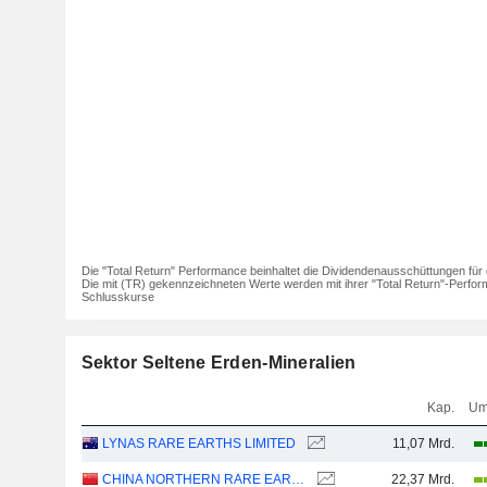
Die "Total Return" Performance beinhaltet die Dividendenausschüttungen für 
Die mit (TR) gekennzeichneten Werte werden mit ihrer "Total Return"-Perfor
Schlusskurse
Sektor Seltene Erden-Mineralien
Kap.
Um
LYNAS RARE EARTHS LIMITED
11,07 Mrd.
CHINA NORTHERN RARE EARTH (GROUP) HIGH-TECH CO.,LTD
22,37 Mrd.