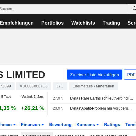
Empfehlungen
Portfolios
Watchlists
Trading
Scr
 LIMITED
Zu einer Liste hinzufügen
PDF-
871899
AU000000LYC6
LYC
Edelmetalle / Mineralien
 5 Tage
Veränd. 1. Jan.
27.07.
Lynas Rare Earths schließt verbindliche Vereinbarungen mit LS Eco Energy zur wechselseitigen Zeichnung wandelbarer Instrumente
1,35 %
+26,21 %
23.07.
Lynas' Apatit-Problem nur vorübergehend, Capex dürfte steigen, sagt Jefferies
ehmen
Finanzen
Bewertung
Konsens
Ratings
Term