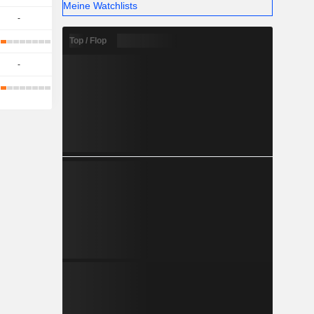
Meine Watchlists
-
Top / Flop
-