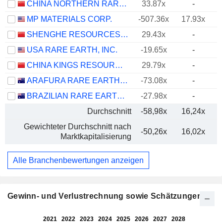
CHINA NORTHERN RARE EARTH (GROUP) HIGH-TECH CO.,LTD
33.87x
-
MP MATERIALS CORP.
-507.36x
17.93x
SHENGHE RESOURCES HOLDING CO., LTD
29.43x
-
USA RARE EARTH, INC.
-19.65x
-
CHINA KINGS RESOURCES GROUP CO.,LTD.
29.79x
-
ARAFURA RARE EARTHS LIMITED
-73.08x
-
BRAZILIAN RARE EARTHS LIMITED
-27.98x
-
Durchschnitt
-58,98x
16,24x
Gewichteter Durchschnitt nach
-50,26x
16,02x
Marktkapitalisierung
Alle Branchenbewertungen anzeigen
Gewinn- und Verlustrechnung sowie Schätzungen