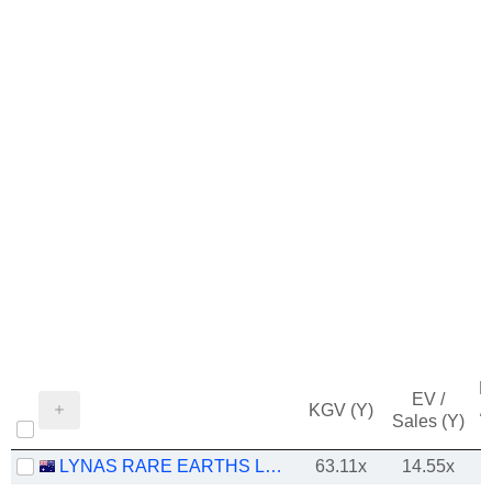
M
EV /
KGV (Y)
/
Sales (Y)
LYNAS RARE EARTHS LIMITED
63.11x
14.55x