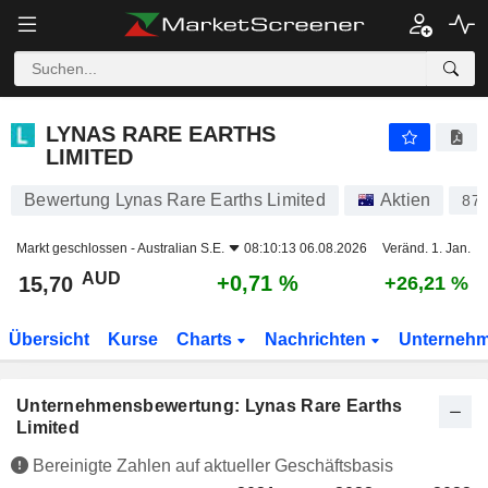
LYNAS RARE EARTHS LIMITED
15,70
$
+0,71 %
LYNAS RARE EARTHS
LIMITED
Bewertung Lynas Rare Earths Limited
Aktien
87
Markt geschlossen -
Australian S.E.
08:10:13 06.08.2026
Veränd. 1. Jan.
AUD
+0,71 %
15,70
+26,21 %
Übersicht
Kurse
Charts
Nachrichten
Unterneh
Unternehmensbewertung: Lynas Rare Earths
Limited
Bereinigte Zahlen auf aktueller Geschäftsbasis