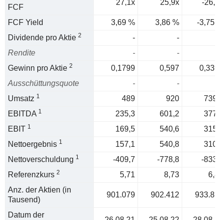
27,1x
25,9x
-26,6
FCF
FCF Yield
3,69 %
3,86 %
-3,75 
2
Dividende pro Aktie
-
-
Rendite
-
-
2
Gewinn pro Aktie
0,1799
0,597
0,339
Ausschüttungsquote
-
-
1
Umsatz
489
920
739,
1
EBITDA
235,3
601,2
377,
1
EBIT
169,5
540,6
315,
1
Nettoergebnis
157,1
540,8
310,
1
Nettoverschuldung
-409,7
-778,8
-833,
2
Referenzkurs
5,71
8,73
6,8
Anz. der Aktien (in
901.079
902.412
933.81
Tausend)
Datum der
26.08.21
25.08.22
28.08.2