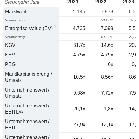
2021
2022
2023
Steuerjahr: Juni
1
Marktwert
5.145
7.878
6.39
Veränderung
-
53,12 %
-18,8
1
Enterprise Value (EV)
4.735
7.099
5.56
Veränderung
-
49,92 %
-21,64
KGV
31,7x
14,6x
20,2
KBV
4,75x
4,79x
2,96
PEG
-
0x
-0,5
Marktkapitalisierung /
10,5x
8,56x
8,65
Umsatz
Unternehmenswert /
9,68x
7,72x
7,52
Umsatz
Unternehmenswert /
20,1x
11,8x
14,7
EBITDA
Unternehmenswert /
27,9x
13,1x
17,6
EBIT
Unternehmenswert /