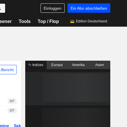
Einloggen
Ein Abo abschließen
eener
Tools
Top / Flop
Edition Deutschland
Indizes
Europa
Amerika
Asien
Bericht
MT
MT
rmine
Sektor
ETFs