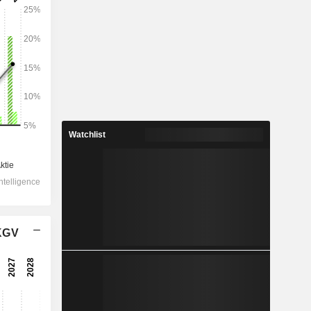
2028
535.153
Watchlist
16,55 %
51.562
21,31 %
35.036
28,18 %
 KGV
-268
39.179
24,32 %
33.918