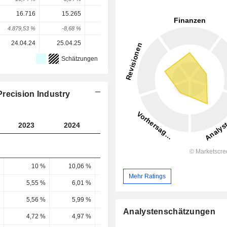
16.716
15.265
-579
29.463
28.636
4.879,53 %
-8,68 %
-103,79 %
5.188,56 %
-2,81 %
24.04.24
25.04.25
14.04.26
-
-
Schätzungen
recision Industry
2023
2024
2025
2026
2027
10 %
10,06 %
9,74 %
8,93 %
9,26 
Mehr Ratings
5,55 %
6,01 %
5,76 %
5,22 %
5,95 
5,56 %
5,99 %
5,88 %
6,16 %
6,86 
Analystenschätzungen
4,72 %
4,97 %
4,99 %
5,26 %
5,9 