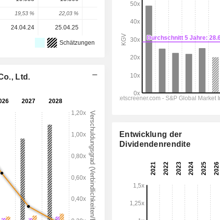
19,53 %
22,03 %
24,2 %
26,38 %
29,1 %
24.04.24
25.04.25
14.04.26
-
-
Schätzungen
o., Ltd.
Entwicklung der
Dividendenrendite