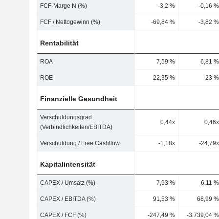
FCF-Marge N (%)
-3,2 %
-0,16 %
FCF / Nettogewinn (%)
-69,84 %
-3,82 %
Rentabilität
ROA
7,59 %
6,81 %
ROE
22,35 %
23 %
Finanzielle Gesundheit
Verschuldungsgrad
0,44x
0,46x
(Verbindlichkeiten/EBITDA)
Verschuldung / Free Cashflow
-1,18x
-24,79x
Kapitalintensität
CAPEX / Umsatz (%)
7,93 %
6,11 %
CAPEX / EBITDA (%)
91,53 %
68,99 %
CAPEX / FCF (%)
-247,49 %
-3.739,04 %