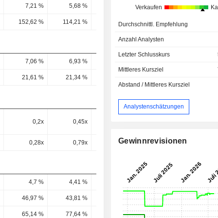
7,21 %
5,68 %
-0,17 %
7,39 %
6,24 
Verkaufen
Ka
152,62 %
114,21 %
-3,49 %
140,44 %
105,73 
Durchschnittl. Empfehlung
Anzahl Analysten
Letzter Schlusskurs
7,06 %
6,93 %
6,26 %
6,22 %
7,42 
Mittleres Kursziel
21,61 %
21,34 %
21,1 %
20,19 %
21,92 
Abstand / Mittleres Kursziel
Analystenschätzungen
0,2x
0,45x
1,01x
0,64x
0,33
Gewinnrevisionen
0,28x
0,79x
-56,33x
0,77x
0,49
4,7 %
4,41 %
5,31 %
3,88 %
2,83 
46,97 %
43,81 %
54,52 %
43,43 %
30,52 
65,14 %
77,64 %
-3.048,36 %
52,49 %
45,31 