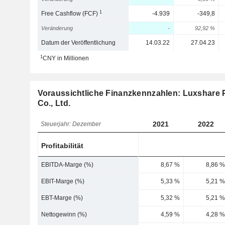
1
Free Cashflow (FCF)
-4.939
-349,8
Veränderung
-
92,92 %
Datum der Veröffentlichung
14.03.22
27.04.23
1
CNY in Millionen
Voraussichtliche Finanzkennzahlen: Luxshare P
Co., Ltd.
2021
2022
Steuerjahr: Dezember
Profitabilität
EBITDA-Marge (%)
8,67 %
8,86 %
EBIT-Marge (%)
5,33 %
5,21 %
EBT-Marge (%)
5,32 %
5,21 %
Nettogewinn (%)
4,59 %
4,28 %