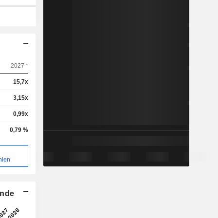
2027 *
15,7x
3,15x
0,99x
0,79 %
hlen
ende