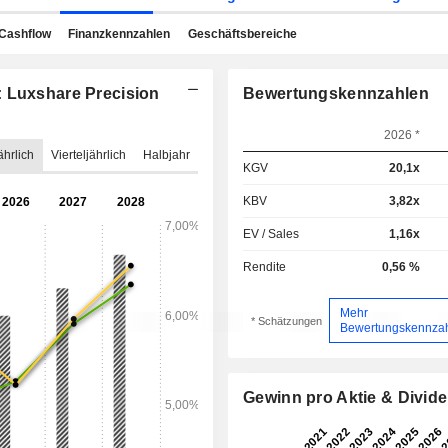
Cashflow
Finanzkennzahlen
Geschäftsbereiche
: Luxshare Precision
Bewertungskennzahlen
2026 *
ährlich
Vierteljährlich
Halbjahr
KGV
20,1x
KBV
3,82x
EV / Sales
1,16x
Rendite
0,56 %
Mehr
* Schätzungen
Bewertungskennza
Gewinn pro Aktie & Divid