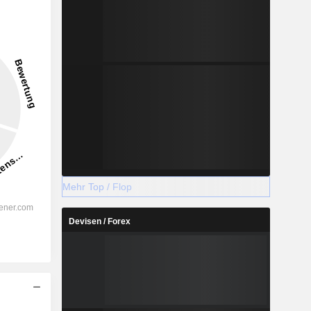
35.779
24,94 %
-
2028
Mehr Top / Flop
Devisen / Forex
%
9,64 %
%
6,55 %
%
7,32 %
%
6,34 %