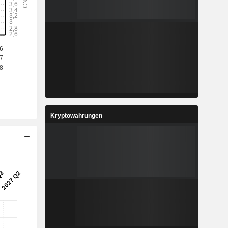
4
3,5
%
-32,87 %
1
0,7131
%
58,42 %
8
21,51
%
18,98 %
Kryptowährungen
4
4,588
%
26,61 %
8
7.725.278
-
-