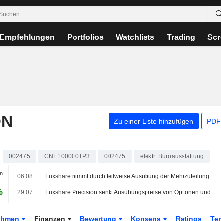
Empfehlungen
Portfolios
Watchlists
Trading
Scr
ON
Zu einer Liste hinzufügen
PDF-
002475
CNE100000TP3
002475
elektr. Büroausstattung
n.
06.08.
Luxshare nimmt durch teilweise Ausübung der Mehrzuteilungsoption beim Hongkong-Börsengang 789 Mio. HK$ ein
%
29.07.
Luxshare Precision senkt Ausübungspreise von Optionen und stellt auf chinesische Rechnungslegungsstandards um
ehmen
Finanzen
Bewertung
Konsens
Ratings
Te