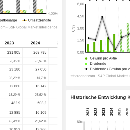
2023
2024
2025
2026
2027
231.905
268.795
332.344
398.819
459.160
8,35 %
15,91 %
23,64 %
20 %
15,13 %
23.180
27.050
32.372
35.609
42.506
22,29 %
16,7 %
19,67 %
10 %
19,37 %
12.860
16.142
19.156
20.812
27.334
15,29 %
25,52 %
18,67 %
8,64 %
31,34 %
Historische Entwicklung
-482,9
-503,2
-1.088
-710
-847
12.885
16.109
19.550
24.580
31.514
15,48 %
25,02 %
21,36 %
25,73 %
28,21 %
10.953
13.366
16.600
20.979
27.084