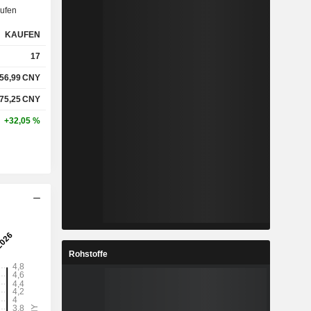
%
6,69 %
ufen
%
105,49 %
KAUFEN
17
56,99
CNY
%
7,51 %
75,25
CNY
%
22,38 %
+32,05 %
x
0,19x
x
0,28x
Rohstoffe
%
2,65 %
%
27,53 %
%
39,67 %