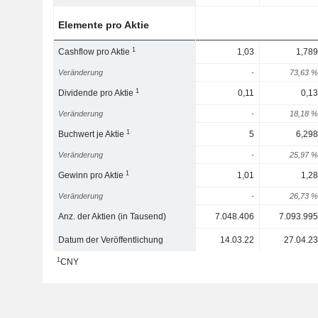
Elemente pro Aktie
1
Cashflow pro Aktie
1,03
1,789
Veränderung
-
73,63 %
1
Dividende pro Aktie
0,11
0,13
Veränderung
-
18,18 %
1
Buchwert je Aktie
5
6,298
Veränderung
-
25,97 %
1
Gewinn pro Aktie
1,01
1,28
Veränderung
-
26,73 %
Anz. der Aktien (in Tausend)
7.048.406
7.093.995
Datum der Veröffentlichung
14.03.22
27.04.23
1
CNY