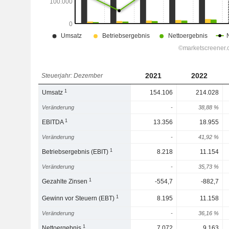
2021
2022
Steuerjahr: Dezember
1
Umsatz
154.106
214.028
Veränderung
-
38,88 %
1
EBITDA
13.356
18.955
Veränderung
-
41,92 %
1
Betriebsergebnis (EBIT)
8.218
11.154
Veränderung
-
35,73 %
1
Gezahlte Zinsen
-554,7
-882,7
1
Gewinn vor Steuern (EBT)
8.195
11.158
Veränderung
-
36,16 %
1
Nettoergebnis
7.072
9.163