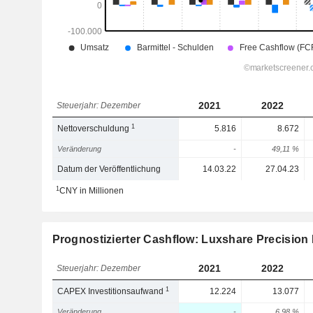
2021
2022
Steuerjahr: Dezember
1
Nettoverschuldung
5.816
8.672
Veränderung
-
49,11 %
Datum der Veröffentlichung
14.03.22
27.04.23
1
CNY in Millionen
Prognostizierter Cashflow: Luxshare Precision I
2021
2022
Steuerjahr: Dezember
1
CAPEX Investitionsaufwand
12.224
13.077
Veränderung
-
6,98 %