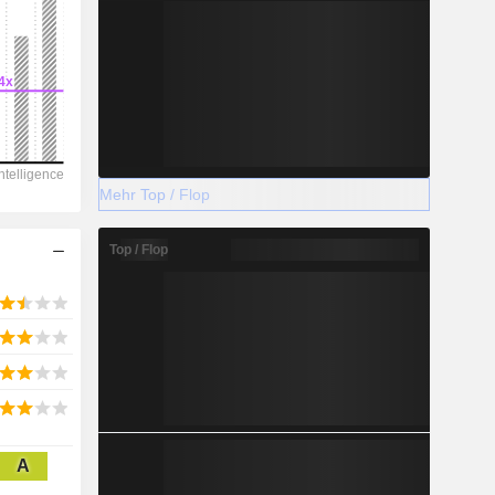
2028
Mehr Top / Flop
9.856
-29,21 %
Top / Flop
-
2028
14.195
A
9,41 %