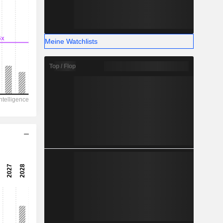
25,23 %
-
Meine Watchlists
Top / Flop