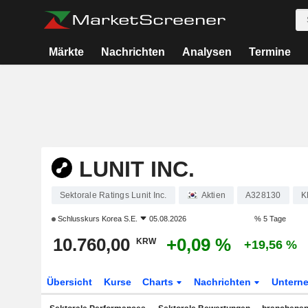
Märkte
Nachrichten
Analysen
Termine
LUNIT INC.
Sektorale Ratings Lunit Inc.
Aktien
A328130
K
Schlusskurs
Korea S.E.
05.08.2026
% 5 Tage
10.760,00
+0,09 %
KRW
+19,56 %
Übersicht
Kurse
Charts
Nachrichten
Untern