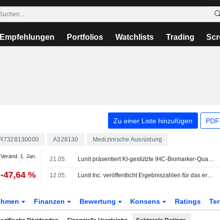
Empfehlungen
Portfolios
Watchlists
Trading
Scr
Zu einer Liste hinzufügen
PDF-
R7328130000
A328130
Medizinische Ausrüstung
Veränd. 1. Jan.
21.05.
Lunit präsentiert KI-gestützte IHC-Biomarker-Quantifizierung und räumliche Analyse der Tumormikroumgebung auf der ASCO 2026
-47,64 %
12.05.
Lunit Inc. veröffentlicht Ergebniszahlen für das erste Quartal zum 31. März 2026
ehmen
Finanzen
Bewertung
Konsens
Ratings
Te