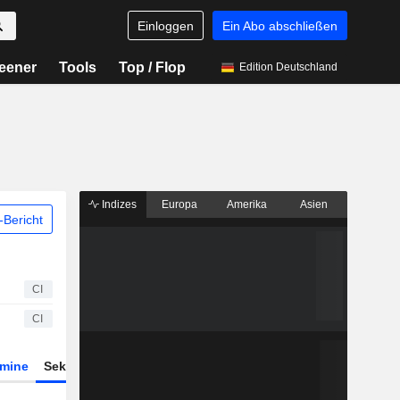
Einloggen
Ein Abo abschließen
eener
Tools
Top / Flop
Edition Deutschland
Indizes
Europa
Amerika
Asien
Bericht
CI
CI
rmine
Sektor