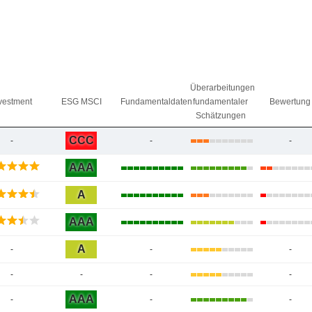
Überarbeitungen
vestment
ESG MSCI
Fundamentaldaten
fundamentaler
Bewertung
Schätzungen
CCC
-
-
-
AAA
A
AAA
A
-
-
-
-
-
-
-
AAA
-
-
-