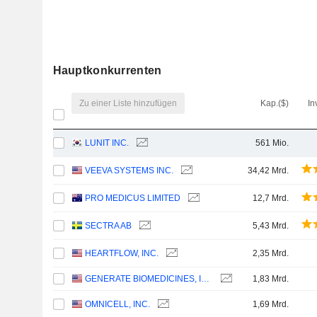
Hauptkonkurrenten
Zu einer Liste hinzufügen
Kap.($)
In
LUNIT INC.
561 Mio.
VEEVA SYSTEMS INC.
34,42 Mrd.
PRO MEDICUS LIMITED
12,7 Mrd.
SECTRA AB
5,43 Mrd.
HEARTFLOW, INC.
2,35 Mrd.
GENERATE BIOMEDICINES, INC.
1,83 Mrd.
OMNICELL, INC.
1,69 Mrd.