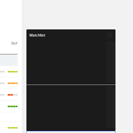
Watchlist
Analysten-
Sichtbarkeit
schätzungen
-
-