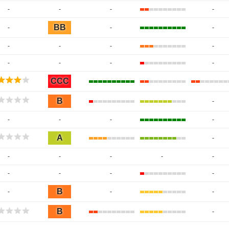
-
-
-
-
BB
-
-
-
-
-
-
-
-
-
-
-
CCC
B
-
-
-
-
-
A
-
-
-
-
-
-
-
-
-
-
B
-
-
-
B
-