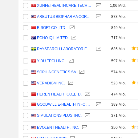
XUNFEI HEALTHCARE TECHNOLOGY CO., LTD.
1,06 Mrd.
ARBUTUS BIOPHARMA CORPORATION
873 Mio.
B-SOFT CO.,LTD.
849 Mio.
ECHO IQ LIMITED
717 Mio.
RAYSEARCH LABORATORIES AB
635 Mio.
YIDU TECH INC.
597 Mio.
SOPHIA GENETICS SA
574 Mio.
VERADIGM INC.
523 Mio.
HEREN HEALTH CO.,LTD.
474 Mio.
GOODWILL E-HEALTH INFO CO., LTD.
389 Mio.
SIMULATIONS PLUS, INC.
371 Mio.
EVOLENT HEALTH, INC.
350 Mio.