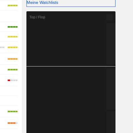
Meine Watchlists
-
Top / Flop
-
-
-