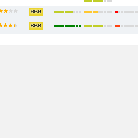
-
-
-
-
BBB
BBB