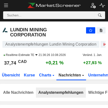
LUNDIN MINING CORPORATION
37,74
$
+0,21 %
LUNDIN MINING
CORPORATION
Analystenempfehlungen Lundin Mining Corporation
Realtime-Estimate
TE
21:36:26 10.08.2026
Veränd. 1. Jan.
CAD
+0,21 %
37,74
+27,93 %
Übersicht
Kurse
Charts
Nachrichten
Unterneh
Alle Nachrichten
Analystenempfehlungen
Wichtige F