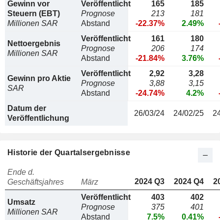
Gewinn vor
Veröffentlicht
165
185
Steuern (EBT)
Prognose
213
181
Millionen SAR
Abstand
-22.37%
2.49%
Veröffentlicht
161
180
Nettoergebnis
Prognose
206
174
Millionen SAR
Abstand
-21.84%
3.76%
Veröffentlicht
2,92
3,28
Gewinn pro Aktie
Prognose
3,88
3,15
SAR
Abstand
-24.74%
4.2%
Datum der
26/03/24
24/02/25
2
Veröffentlichung
Historie der Quartalsergebnisse
Ende d.
2024 Q3
2024 Q4
2
Geschäftsjahres
März
Veröffentlicht
403
402
Umsatz
Prognose
375
401
Millionen SAR
Abstand
7.5%
0.41%