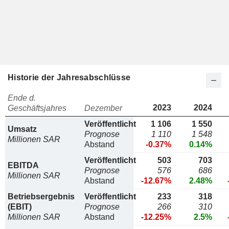
Historie der Jahresabschlüsse
Ende d.
2023
2024
Geschäftsjahres
Dezember
Veröffentlicht
1 106
1 550
Umsatz
Prognose
1 110
1 548
Millionen SAR
Abstand
-0.37%
0.14%
Veröffentlicht
503
703
EBITDA
Prognose
576
686
Millionen SAR
Abstand
-12.67%
2.48%
Betriebsergebnis
Veröffentlicht
233
318
(EBIT)
Prognose
266
310
Millionen SAR
Abstand
-12.25%
2.5%