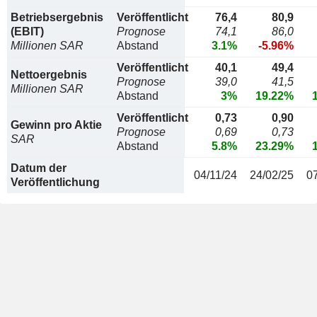
Betriebsergebnis
Veröffentlicht
76,4
80,9
(EBIT)
Prognose
74,1
86,0
Millionen SAR
Abstand
3.1%
-5.96%
Veröffentlicht
40,1
49,4
Nettoergebnis
Prognose
39,0
41,5
Millionen SAR
Abstand
3%
19.22%
Veröffentlicht
0,73
0,90
Gewinn pro Aktie
Prognose
0,69
0,73
SAR
Abstand
5.8%
23.29%
Datum der
04/11/24
24/02/25
0
Veröffentlichung