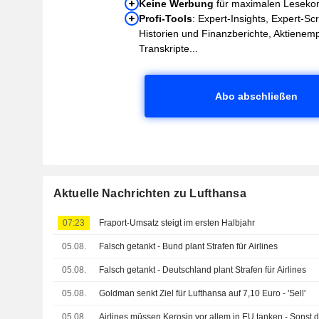
Keine Werbung
für maximalen Leseko
Profi-Tools
: Expert-Insights, Expert-Sc
Historien und Finanzberichte, Aktienem
Transkripte...
Abo abschließen
Aktuelle Nachrichten zu Lufthansa
07:23
Fraport-Umsatz steigt im ersten Halbjahr
05.08.
Falsch getankt - Bund plant Strafen für Airlines
05.08.
Falsch getankt - Deutschland plant Strafen für Airlines
05.08.
Goldman senkt Ziel für Lufthansa auf 7,10 Euro - 'Sell'
05.08.
Airlines müssen Kerosin vor allem in EU tanken - Sonst 