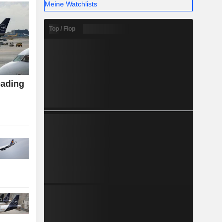
Meine Watchlists
Top / Flop
eading