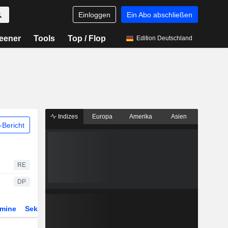
Einloggen
Ein Abo abschließen
eener
Tools
Top / Flop
Edition Deutschland
Indizes
Europa
Amerika
Asien
Bericht
RE
DP
rmine
Sektor
Derivate
ETFs