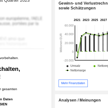
rst Quarter 2023
Gewinn- und Verlustrech
sowie Schätzungen
 vorbehalten.
chalten,
!
Mehr Finanzdaten
r gesamten
en Daten
Analysen / Meinungen
ASIEN