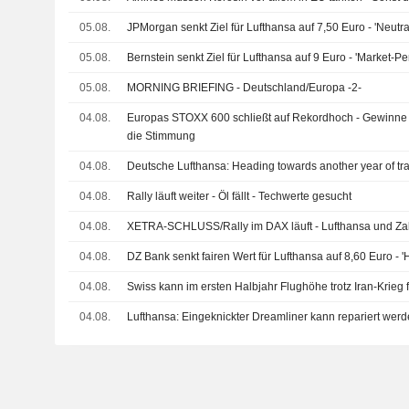
05.08.
JPMorgan senkt Ziel für Lufthansa auf 7,50 Euro - 'Neutra
05.08.
Bernstein senkt Ziel für Lufthansa auf 9 Euro - 'Market-Pe
05.08.
MORNING BRIEFING - Deutschland/Europa -2-
04.08.
Europas STOXX 600 schließt auf Rekordhoch - Gewinne
die Stimmung
04.08.
Deutsche Lufthansa: Heading towards another year of tra
04.08.
Rally läuft weiter - Öl fällt - Techwerte gesucht
04.08.
XETRA-SCHLUSS/Rally im DAX läuft - Lufthansa und Zal
04.08.
DZ Bank senkt fairen Wert für Lufthansa auf 8,60 Euro - '
04.08.
Swiss kann im ersten Halbjahr Flughöhe trotz Iran-Krieg f
04.08.
Lufthansa: Eingeknickter Dreamliner kann repariert wer