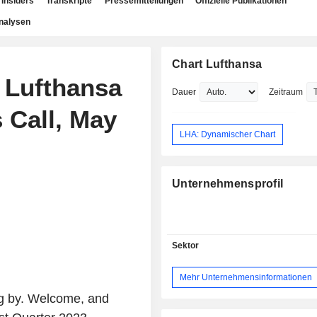
Insiders
Transkripte
Pressemitteilungen
Offizielle Publikationen
nalysen
Chart Lufthansa
e Lufthansa
Dauer
Zeitraum
 Call, May
LHA: Dynamischer Chart
Unternehmensprofil
Sektor
Mehr Unternehmensinformationen
ng by. Welcome, and