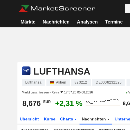
Märkte
Nachrichten
Analysen
Termine
LUFTHANSA
Lufthansa
Aktien
823212
DE0008232125
Markt geschlossen -
Xetra
17:37:25 05.08.2026
V
8,676
+2,31 %
EUR
8,
Übersicht
Kurse
Charts
Nachrichten
Untern