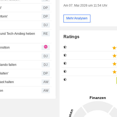
Am 07. Mai 2026 um 11:54 Uhr
l'
DP
rform'
DP
Mehr Analysen
DJ
 und Tech-Anstieg heben
RE
Ratings
nsition
DJ
ando fallen
DJ
Halten'
DP
ast halten
AW
den
AW