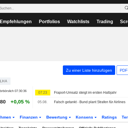
Empfehlungen
Portfolios
Watchlists
Trading
Scr
Zu einer Liste hinzufügen
PDF-
LHA
orbörslich
07:30:36
07:23
Fraport-Umsatz steigt im ersten Halbjahr
680
+0,05 %
05.08.
Falsch getankt - Bund plant Strafen für Airlines
ehmen
Finanzen
Bewertung
Konsens
Ratings
Te