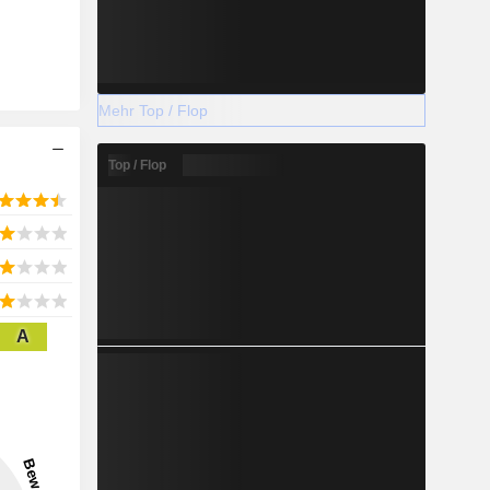
Mehr Top / Flop
Top / Flop
A