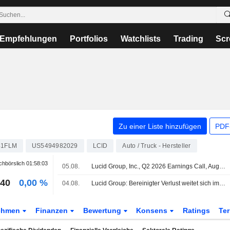
Empfehlungen
Portfolios
Watchlists
Trading
Scr
Zu einer Liste hinzufügen
PDF-
41FLM
US5494982029
LCID
Auto / Truck - Hersteller
hbörslich
01:58:03
05.08.
Lucid Group, Inc., Q2 2026 Earnings Call, Aug 04, 2026
040
0,00 %
04.08.
Lucid Group: Bereinigter Verlust weitet sich im Q2 aus, Umsatz steigt
ehmen
Finanzen
Bewertung
Konsens
Ratings
Te