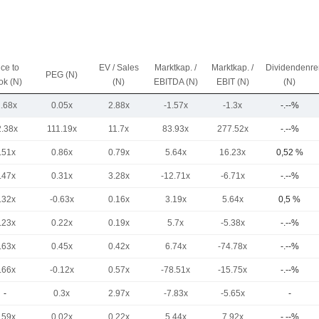
ice to
EV / Sales
Marktkap. /
Marktkap. /
Dividendenre
PEG (N)
ok (N)
(N)
EBITDA (N)
EBIT (N)
(N)
2.68x
0.05x
2.88x
-1.57x
-1.3x
-.--%
2.38x
111.19x
11.7x
83.93x
277.52x
-.--%
.51x
0.86x
0.79x
5.64x
16.23x
0,52 %
.47x
0.31x
3.28x
-12.71x
-6.71x
-.--%
.32x
-0.63x
0.16x
3.19x
5.64x
0,5 %
.23x
0.22x
0.19x
5.7x
-5.38x
-.--%
.63x
0.45x
0.42x
6.74x
-74.78x
-.--%
.66x
-0.12x
0.57x
-78.51x
-15.75x
-.--%
-
0.3x
2.97x
-7.83x
-5.65x
-
.59x
0.02x
0.22x
5.44x
7.92x
-.--%