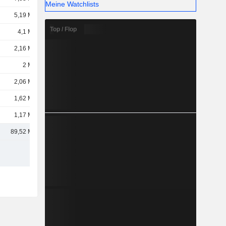
Meine Watchlists
5,19 Mrd.
Top / Flop
4,1 Mrd.
2,16 Mrd.
2 Mrd.
2,06 Mrd.
1,62 Mrd.
1,17 Mrd.
89,52 Mrd.