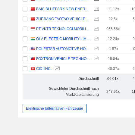
BAIC BLUEPARK NEW ENERGY TECHNOLOGY CO., LTD.
-11.12x
1
ZHEJIANG TAOTAO VEHICLES CO., LTD.
22.5x
5
PT VKTR TEKNOLOGI MOBILITAS TBK
955.56x
OLA ELECTRIC MOBILITY LIMITED
-12.24x
9
POLESTAR AUTOMOTIVE HOLDING UK PLC
-1.57x
-
FOXTRON VEHICLE TECHNOLOGIES CO., LTD.
-18.04x
CIDI INC.
-40.37x
6
Durchschnitt
66,01x
4
Gewichteter Durchschnitt nach
247,91x
1
Marktkapitalisierung
Elektrische (alternative) Fahrzeuge