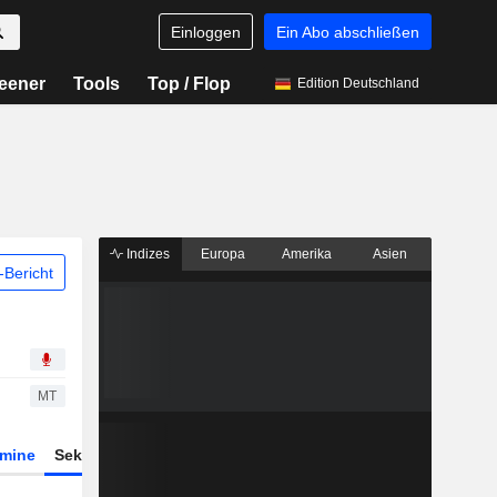
Einloggen
Ein Abo abschließen
eener
Tools
Top / Flop
Edition Deutschland
Indizes
Europa
Amerika
Asien
Bericht
MT
rmine
Sektor
Derivate
ETFs