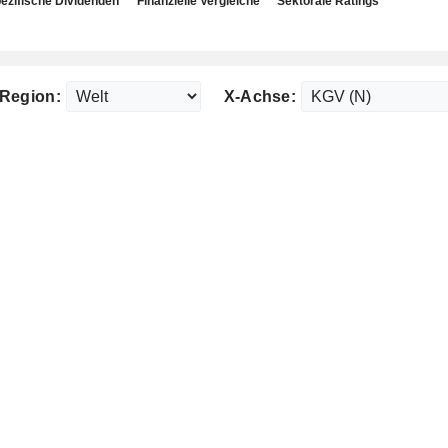
ezifische Dividenden
Finanzielle Vergleiche
Sektorale Ratings
Region:
X-Achse: