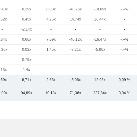
0.43x
0.29x
0.83x
-48.25x
-10.69x
-.--%
.52x
0.45x
4.26x
14.74x
16.44x
-
-
-2.14x
-
-
-
-
.84x
0.66x
7.09x
-40.12x
-16.47x
-.--%
0.36x
0.02x
1.45x
-7.21x
-5.96x
-.--%
-
0.79x
-
-
-
-
.13x
1.4x
-
-
-
-
,69x
6,71x
2,63x
-5,06x
12,93x
0,09 %
1,09x
94,89x
10,18x
71,36x
237,84x
0,04 %