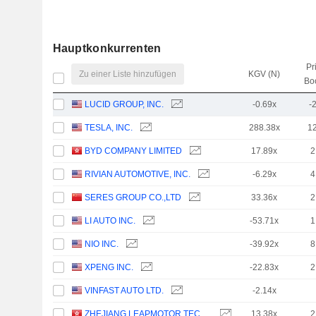
Hauptkonkurrenten
Pr
Zu einer Liste hinzufügen
KGV (N)
Bo
LUCID GROUP, INC.
-0.69x
-
TESLA, INC.
288.38x
1
BYD COMPANY LIMITED
17.89x
2
RIVIAN AUTOMOTIVE, INC.
-6.29x
4
SERES GROUP CO.,LTD
33.36x
2
LI AUTO INC.
-53.71x
1
NIO INC.
-39.92x
8
XPENG INC.
-22.83x
2
VINFAST AUTO LTD.
-2.14x
ZHEJIANG LEAPMOTOR TECHNOLOGY CO., LTD.
13.38x
2