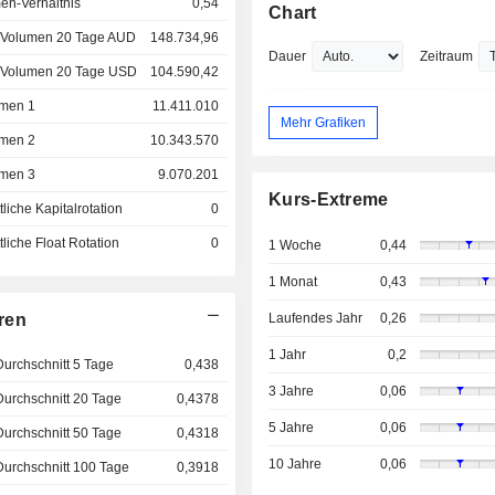
en-Verhältnis
0,54
Chart
 Volumen 20 Tage AUD
148.734,96
Dauer
Zeitraum
 Volumen 20 Tage USD
104.590,42
men 1
11.411.010
Mehr Grafiken
men 2
10.343.570
men 3
9.070.201
Kurs-Extreme
liche Kapitalrotation
0
liche Float Rotation
0
1 Woche
0,44
1 Monat
0,43
ren
Laufendes Jahr
0,26
1 Jahr
0,2
Durchschnitt 5 Tage
0,438
3 Jahre
0,06
Durchschnitt 20 Tage
0,4378
5 Jahre
0,06
Durchschnitt 50 Tage
0,4318
10 Jahre
0,06
Durchschnitt 100 Tage
0,3918