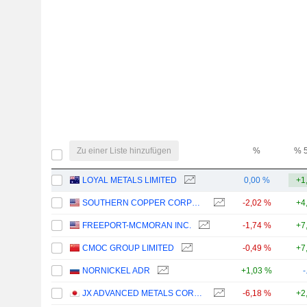
Zu einer Liste hinzufügen
%
% 
LOYAL METALS LIMITED
0,00 %
+1
SOUTHERN COPPER CORPORATION
-2,02 %
+4
FREEPORT-MCMORAN INC.
-1,74 %
+7
CMOC GROUP LIMITED
-0,49 %
+7
NORNICKEL ADR
+1,03 %
-
JX ADVANCED METALS CORPORATION
-6,18 %
+2