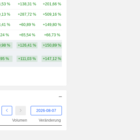
,53 %
+138,31 %
+201,66 %
20,92 Mrd.
,13 %
+287,72 %
+509,16 %
21,09 Mrd.
,41 %
+60,89 %
+149,80 %
17,69 Mrd.
,24 %
+65,54 %
+66,73 %
15,18 Mrd.
,98 %
+126,41 %
+150,89 %
45,28 Mrd.
,95 %
+111,03 %
+147,12 %
Volumen
Veränderung