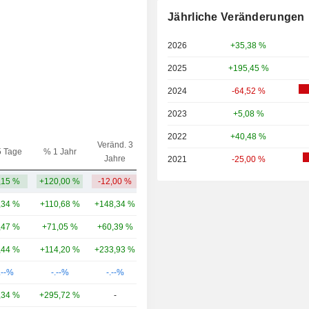
Jährliche Veränderungen
2026
+35,38 %
2025
+195,45 %
2024
-64,52 %
2023
+5,08 %
2022
+40,48 %
Veränd. 3
5 Tage
% 1 Jahr
Kap.($)
Jahre
2021
-25,00 %
,15 %
+120,00 %
-12,00 %
47,13 Mio.
,34 %
+110,68 %
+148,34 %
161 Mrd.
,47 %
+71,05 %
+60,39 %
98,01 Mrd.
,44 %
+114,20 %
+233,93 %
62,11 Mrd.
.--%
-.--%
-.--%
31,84 Mrd.
,34 %
+295,72 %
-
24,86 Mrd.