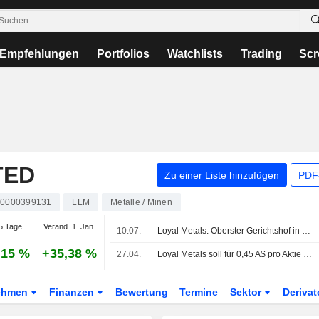
Empfehlungen
Portfolios
Watchlists
Trading
Scr
TED
Zu einer Liste hinzufügen
PDF-
0000399131
LLM
Metalle / Minen
5 Tage
Veränd. 1. Jan.
10.07.
Loyal Metals: Oberster Gerichtshof in Western Australia ordnet Aktionärsversammlung zur Abstimmung über geplante Übernahme durch Bumi Resources an
,15 %
+35,38 %
27.04.
Loyal Metals soll für 0,45 A$ pro Aktie von PT Bumi Resources übernommen werden
ehmen
Finanzen
Bewertung
Termine
Sektor
Deriva