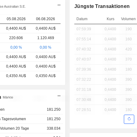
Jüngste Transaktionen
e Australian S.E.
05.08.2026
06.08.2026
Datum
Kurs
Volumen
0,4400 AU$
0,4400 AU$
07:59:39
0,4400
190
220.606
1.120.469
07:55:14
0,4400
160
0,00 %
0,00 %
07:40:32
0,4400
420
0,4400 AU$
0,4400 AU$
07:40:07
0,4400
370
0,4400 AU$
0,4400 AU$
07:39:36
0,4400
180
0,4350 AU$
0,4350 AU$
07:32:22
0,4400
390
07:31:18
0,4400
390
n
Märkte
07:30:48
0,4400
390
men
181.250
07:28:51
0,4400
180
s Tagesvolumen
181.250
 Volumen 20 Tage
338.034