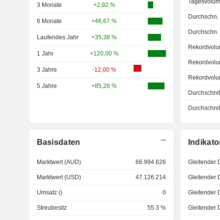
Tagesvolum
3 Monate
+2,92 %
Durchschn.
6 Monate
+46,67 %
Durchschn.
Laufendes Jahr
+35,38 %
Rekordvolu
1 Jahr
+120,00 %
Rekordvolu
3 Jahre
-12,00 %
Rekordvolu
5 Jahre
+85,26 %
Durchschnitt
Durchschnitt
Basisdaten
Indikato
Marktwert (AUD)
66.994.626
Gleitender 
Marktwert (USD)
47.126.214
Gleitender 
Umsatz ()
0
Gleitender 
Streubesitz
55.3 %
Gleitender 