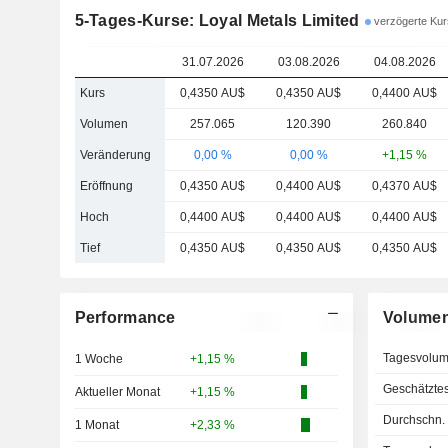
5-Tages-Kurse: Loyal Metals Limited
verzögerte Kurs
31.07.2026
03.08.2026
04.08.2026
Kurs
0,4350 AU$
0,4350 AU$
0,4400 AU$
Volumen
257.065
120.390
260.840
Veränderung
0,00 %
0,00 %
+1,15 %
Eröffnung
0,4350 AU$
0,4400 AU$
0,4370 AU$
Hoch
0,4400 AU$
0,4400 AU$
0,4400 AU$
Tief
0,4350 AU$
0,4350 AU$
0,4350 AU$
Performance
Volume
Tagesvolu
1 Woche
+1,15 %
Geschätzte
Aktueller Monat
+1,15 %
Durchschn.
1 Monat
+2,33 %