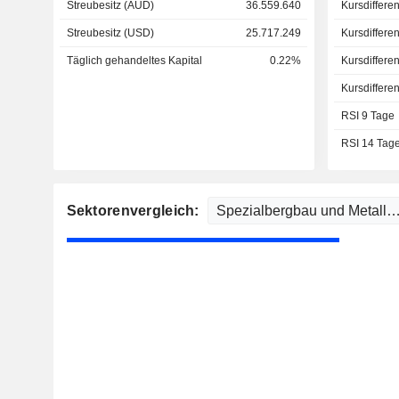
Streubesitz (AUD)
36.559.640
Kursdiffere
Streubesitz (USD)
25.717.249
Kursdiffere
Täglich gehandeltes Kapital
0.22%
Kursdiffere
Kursdiffere
RSI 9 Tage
RSI 14 Tag
Sektorenvergleich: