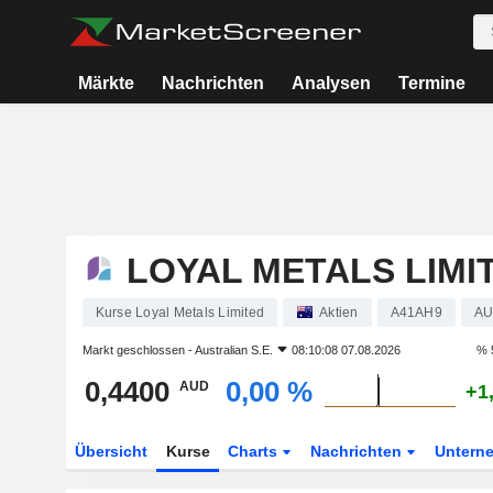
Märkte
Nachrichten
Analysen
Termine
LOYAL METALS LIMI
Kurse Loyal Metals Limited
Aktien
A41AH9
AU
Markt geschlossen -
Australian S.E.
08:10:08 07.08.2026
% 
0,4400
0,00 %
AUD
+1
Übersicht
Kurse
Charts
Nachrichten
Untern