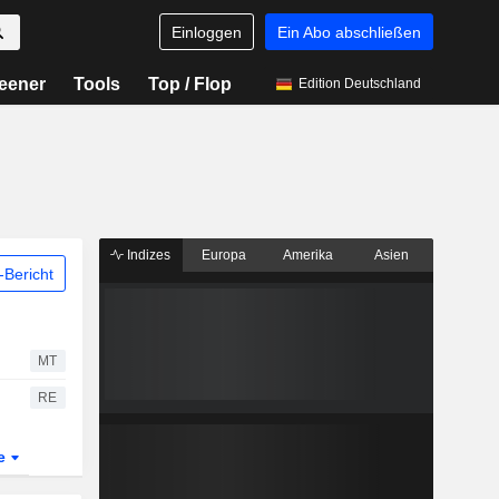
Einloggen
Ein Abo abschließen
eener
Tools
Top / Flop
Edition Deutschland
Indizes
Europa
Amerika
Asien
Bericht
MT
RE
te