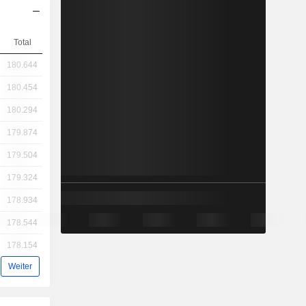
Total
180.644
180.454
180.294
179.874
179.504
179.324
178.934
178.544
178.154
Weiter