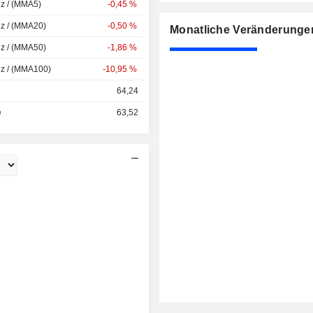
nz / (MMA5)
-0,45 %
nz / (MMA20)
-0,50 %
Monatliche Veränderunge
nz / (MMA50)
-1,86 %
nz / (MMA100)
-10,95 %
64,24
e
63,52