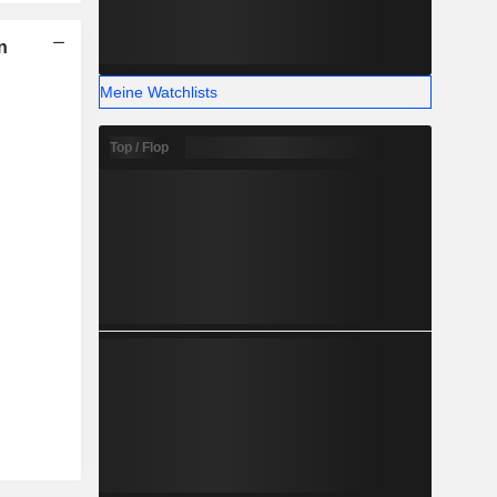
n
Meine Watchlists
Top / Flop