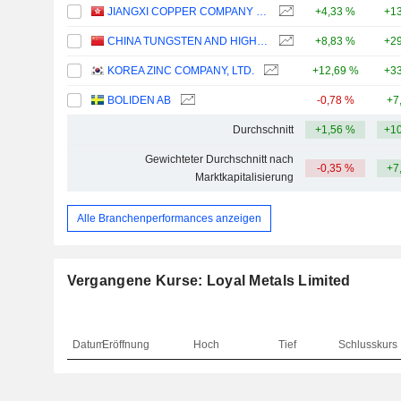
JIANGXI COPPER COMPANY LIMITED
+4,33 %
+13
CHINA TUNGSTEN AND HIGHTECH MATERIALS CO.,LTD
+8,83 %
+29
KOREA ZINC COMPANY, LTD.
+12,69 %
+33
BOLIDEN AB
-0,78 %
+7
Durchschnitt
+1,56 %
+10
Gewichteter Durchschnitt nach
-0,35 %
+7
Marktkapitalisierung
Alle Branchenperformances anzeigen
Vergangene Kurse: Loyal Metals Limited
Datum
Eröffnung
Hoch
Tief
Schlusskurs