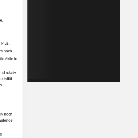
e.
 Plus.
rs hoch.
ie Aktie in
nd relativ
ktivität
s
iv hoch.
laufende
es