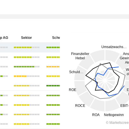
up AG
Sektor
Schweiz