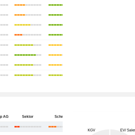
up AG
Sektor
Schweiz