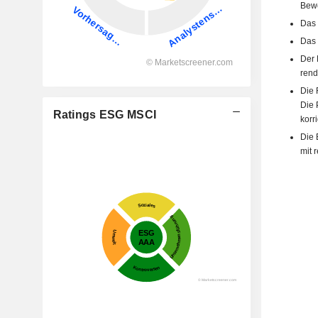
Bewe
Das 
Das 
Der 
rend
Die 
Die 
Ratings ESG MSCI
korri
Die 
mit 