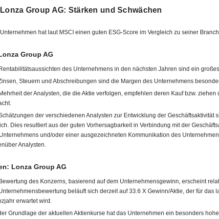
 Lonza Group AG: Stärken und Schwächen
Unternehmen hat laut MSCI einen guten ESG-Score im Vergleich zu seiner Branch
 Lonza Group AG
Rentabilitätsaussichten des Unternehmens in den nächsten Jahren sind ein großes
Zinsen, Steuern und Abschreibungen sind die Margen des Unternehmens besonde
Mehrheit der Analysten, die die Aktie verfolgen, empfehlen deren Kauf bzw. ziehen d
acht.
Schätzungen der verschiedenen Analysten zur Entwicklung der Geschäftsaktivität si
ich. Dies resultiert aus der guten Vorhersagbarkeit in Verbindung mit der Geschäftsa
Unternehmens und/oder einer ausgezeichneten Kommunikation des Unternehmen
nüber Analysten.
n: Lonza Group AG
Bewertung des Konzerns, basierend auf dem Unternehmensgewinn, erscheint relat
Unternehmensbewertung beläuft sich derzeit auf 33.6 X Gewinn/Aktie, der für das 
nzjahr erwartet wird.
der Grundlage der aktuellen Aktienkurse hat das Unternehmen ein besonders hoh