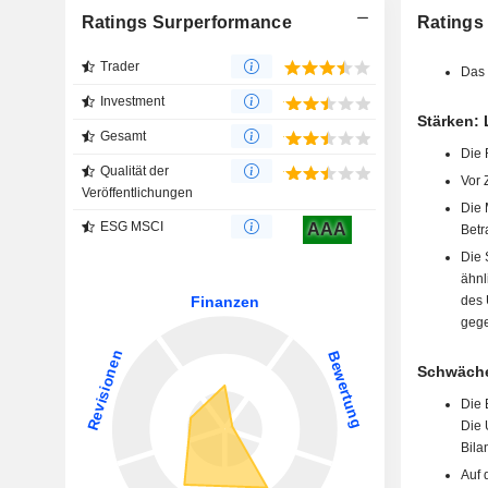
Ratings Surperformance
Ratings
Trader
Das 
Investment
Stärken:
Gesamt
Die 
Qualität der
Vor 
Veröffentlichungen
Die 
ESG MSCI
AAA
Betr
Die 
ähnl
des 
gege
Schwäche
Die 
Die 
Bila
Auf 