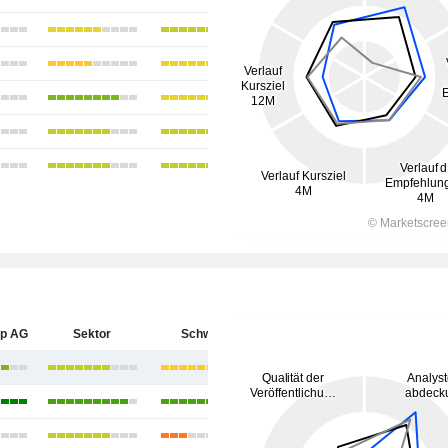
up AG
Sektor
Schweiz