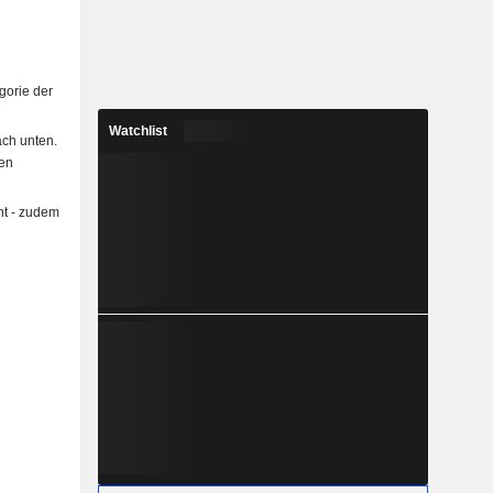
gorie der
Watchlist
ach unten.
en
ht - zudem