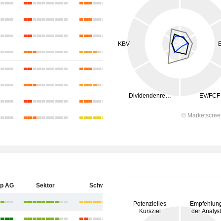
up AG
Sektor
Schweiz