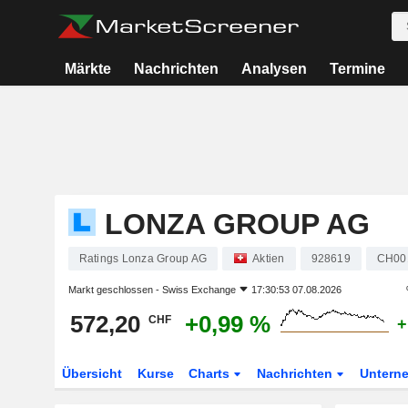
Märkte
Nachrichten
Analysen
Termine
LONZA GROUP AG
Ratings Lonza Group AG
Aktien
928619
CH00
Markt geschlossen -
Swiss Exchange
17:30:53 07.08.2026
572,20
+0,99 %
CHF
+
Übersicht
Kurse
Charts
Nachrichten
Untern