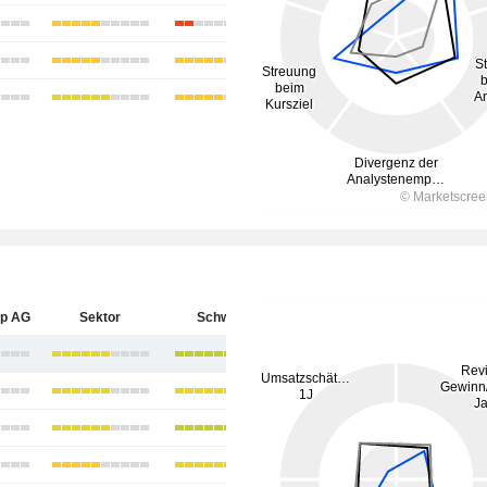
up AG
Sektor
Schweiz