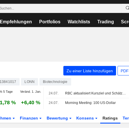
Empfehlungen
Portfolios
Watchlists
Trading
Scr
Zu einer Liste hinzufügen
PDF-
13841017
LONN
Biotechnologie
% 5 Tage
Veränd. 1. Jan.
24.07.
RBC aktualisiert Kursziel und Schätzungen für Lonza nach H1-Zahlen
1,78 %
+6,40 %
24.07.
Morning Meeting: 100 US-Dollar
ehmen
Finanzen
Bewertung
Konsens
Ratings
Te