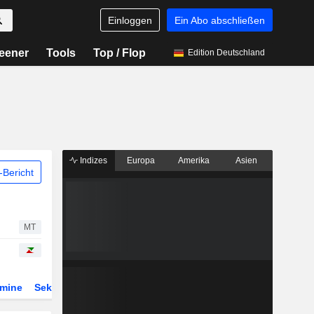
Einloggen
Ein Abo abschließen
eener
Tools
Top / Flop
Edition Deutschland
Indizes
Europa
Amerika
Asien
Bericht
MT
rmine
Sektor
Derivate
ETFs