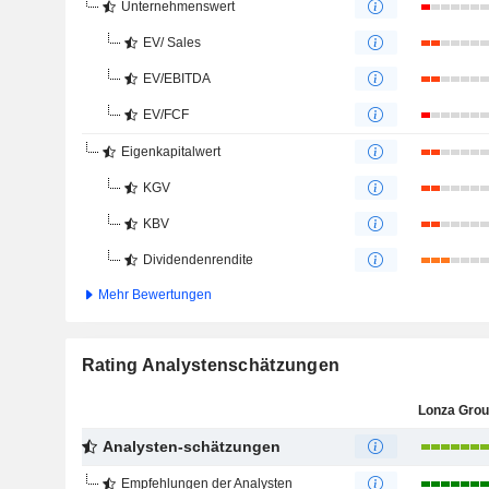
Unternehmenswert
EV/ Sales
EV/EBITDA
EV/FCF
Eigenkapitalwert
KGV
KBV
Dividendenrendite
Mehr Bewertungen
Rating Analystenschätzungen
Lonza Gro
Analysten-schätzungen
Empfehlungen der Analysten