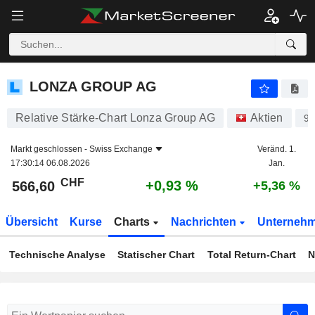
LONZA GROUP AG
566,60
CHF
+0,93 %
LONZA GROUP AG
Relative Stärke-Chart Lonza Group AG
Aktien
92
Markt geschlossen -
Swiss Exchange
Veränd. 1.
17:30:14 06.08.2026
Jan.
CHF
+0,93 %
566,60
+5,36 %
Übersicht
Kurse
Charts
Nachrichten
Unterneh
Technische Analyse
Statischer Chart
Total Return-Chart
N