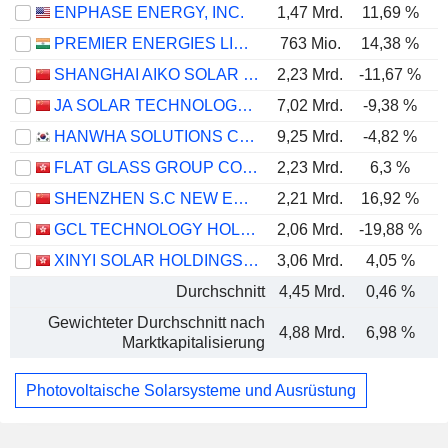
ENPHASE ENERGY, INC.
1,47 Mrd.
11,69 %
PREMIER ENERGIES LIMITED
763 Mio.
14,38 %
SHANGHAI AIKO SOLAR ENERGY CO.,LTD.
2,23 Mrd.
-11,67 %
-
JA SOLAR TECHNOLOGY CO., LTD.
7,02 Mrd.
-9,38 %
-
HANWHA SOLUTIONS CORPORATION
9,25 Mrd.
-4,82 %
FLAT GLASS GROUP CO., LTD.
2,23 Mrd.
6,3 %
SHENZHEN S.C NEW ENERGY TECHNOLOGY CORPORATION
2,21 Mrd.
16,92 %
GCL TECHNOLOGY HOLDINGS LIMITED
2,06 Mrd.
-19,88 %
XINYI SOLAR HOLDINGS LIMITED
3,06 Mrd.
4,05 %
Durchschnitt
4,45 Mrd.
0,46 %
Gewichteter Durchschnitt nach
4,88 Mrd.
6,98 %
Marktkapitalisierung
Photovoltaische Solarsysteme und Ausrüstung