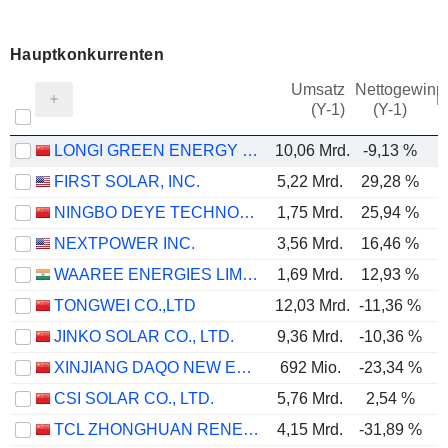
Hauptkonkurrenten
Umsatz
Nettogewinn
M
(Y-1)
(Y-1)
LONGI GREEN ENERGY TECHNOLOGY CO., LTD.
10,06 Mrd.
-9,13 %
-
FIRST SOLAR, INC.
5,22 Mrd.
29,28 %
NINGBO DEYE TECHNOLOGY GROUP CO., LTD.
1,75 Mrd.
25,94 %
NEXTPOWER INC.
3,56 Mrd.
16,46 %
WAAREE ENERGIES LIMITED
1,69 Mrd.
12,93 %
TONGWEI CO.,LTD
12,03 Mrd.
-11,36 %
JINKO SOLAR CO., LTD.
9,36 Mrd.
-10,36 %
XINJIANG DAQO NEW ENERGY CO.,LTD.
692 Mio.
-23,34 %
-
CSI SOLAR CO., LTD.
5,76 Mrd.
2,54 %
TCL ZHONGHUAN RENEWABLE ENERGY TECHNOLOGY CO.,LTD.
4,15 Mrd.
-31,89 %
-