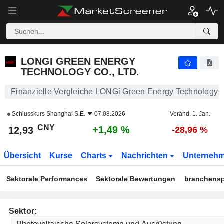
LONGI GREEN ENERGY TECHNOLOGY CO., LTD.
12,93
¥
+1,49 %
LONGI GREEN ENERGY
TECHNOLOGY CO., LTD.
Finanzielle Vergleiche LONGi Green Energy Technology Co
Schlusskurs
Shanghai S.E.
07.08.2026
Veränd. 1. Jan.
CNY
+1,49 %
12,93
-28,96 %
Übersicht
Kurse
Charts
Nachrichten
Unterneh
Sektorale Performances
Sektorale Bewertungen
branchensp
Sektor: