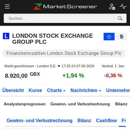
LONDON STOCK EXCHANGE GROUP PLC
8.920,00
p
+1,94 %
LONDON STOCK EXCHANGE
GROUP PLC
Finanzkennzahlen London Stock Exchange Group Plc
Markt geschlossen -
London S.E.
17:35:24 07.08.2026
Veränd. 1. Jan.
GBX
+1,94 %
8.920,00
-0,36 %
Übersicht
Kurse
Charts
Nachrichten
Unterneh
Analystenprognosen
Gewinn- und Verlustrechnung
Bilanz
Gewinn- und Verlustrechnung
Bilanz
Cashflow
Fin